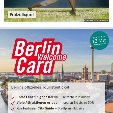
Freizeitsport
© visitberlin, Foto: Philip Koschel
bereits über
15 Mio.
Mal gekauft
Berlin
Welcome
Berlins offizielles Touristenticket
Card
– Fahrschein inklusive
Freie Fahrt in ganz Berlin
– sparen Sie bis zu 50%
Viele Attraktionen erleben
– Stadtplan inklusive
Kostenloser City Guide