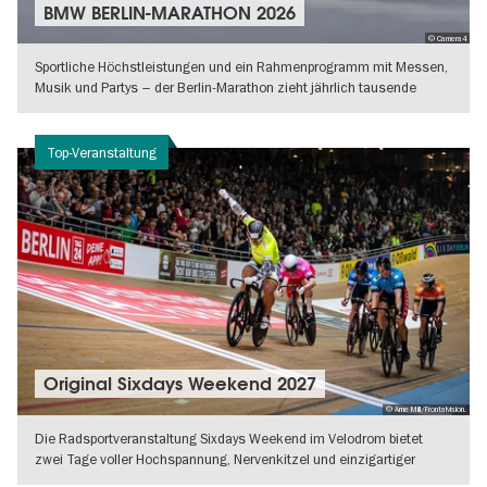
BMW BERLIN-MARATHON 2026
© Camera4
Sportliche Höchstleistungen und ein Rahmenprogramm mit Messen,
Musik und Partys – der Berlin-Marathon zieht jährlich tausende
Besucher:innen
WEITERLESEN
Top-Veranstaltung
Original Sixdays Weekend 2027
© Arne Mill/Frontalvision.
Die Radsportveranstaltung Sixdays Weekend im Velodrom bietet
zwei Tage voller Hochspannung, Nervenkitzel und einzigartiger
Atmosphäre.