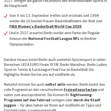
2027, bringen die ganze Faszination des internationalen Sports in
die Hauptstadt.
Vom 4. bis 13. September treffen sich erstmals seit 1998
wieder die 16 besten Frauen-Basketballteams der Welt zum
FIBA Women’s Basketball World Cup 2026
Und in 2027 erwartet Berlin wieder eine Partie
der Regular
Season der
im Berliner
National Football League NFL
Olympiastadion.
Darüber hinaus bietet Berlin auch weiterhin Spitzensport in vielen
Bereichen: UEFA EURO Finale, ISTAF, Berlin-Marathon, Berlin Ladies
Open im Tennis & EuroLeague Final Four im Basketball. Die
Highlights finden Sie bei uns auf visitBerlin.de.
Natürlich können Sie auch
werden: Berlin bietet das
selbst aktiv
volle Programm an den verschiedenen
und
Freizeitsportarten
vieles zum auszuprobieren. Sie können Ihr
Sightseeing-
verlegen oder
Programm auf das Fahrrad
durch die Stadt
– für alles haben wir Ihnen auf visitBerlin.de Tipps und
joggen
Empfehlungen zusammengestellt.