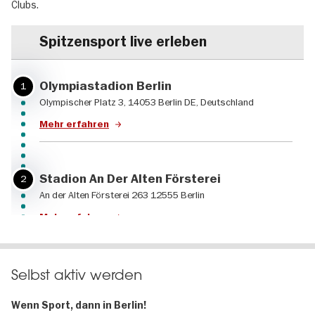
Clubs.
Spitzensport live erleben
Olympiastadion Berlin
1
Olympischer Platz 3, 14053 Berlin DE, Deutschland
Mehr erfahren
Stadion An Der Alten Försterei
2
An der Alten Försterei 263 12555 Berlin
Mehr erfahren
Uber Arena in Berlin
3
Selbst aktiv werden
Mühlenstraße 12-30, 10243 Berlin
Wenn Sport, dann in Berlin!
Mehr erfahren