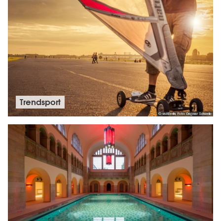
Friedrich-Ludwig-Jahn-Sportpark
7
Cantianstraße 24, 10437 Berlin
Mehr erfahren
Rennbahn Hoppegarten
8
Rennbahnallee 1, 15366 Hoppegarten
Mehr erfahren
Trendsport
© visitBerlin, Foto: Dagmar Schwelle
Trabrennbahn Karlshorst
9
Treskowallee 129, 10318 Berlin
Mehr erfahren
Horst-Dohm-Eisstadion
10
Fritz-Wildung-Straße 9, 14199 Berlin