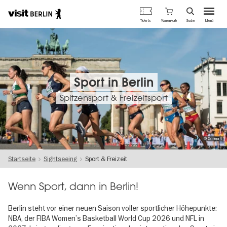
Berlins
Warenkorb
Tickets
Suche
Menü
offizielles
Direkt
Tourismusportal
zum
Inhalt
Sport in Berlin
Spitzensport & Freizeitsport
© Camera4
Startseite
Sightseeing
Sport & Freizeit
Wenn Sport, dann in Berlin!
Berlin steht vor einer neuen Saison voller sportlicher Höhepunkte:
NBA, der FIBA Women’s Basketball World Cup 2026 und NFL in