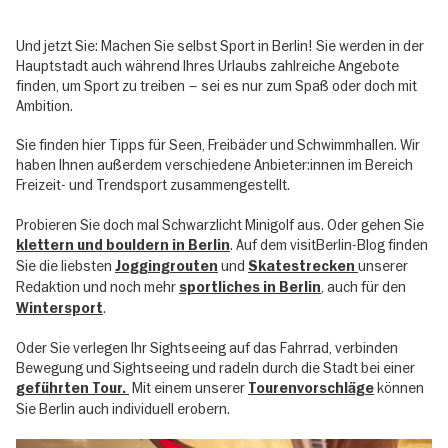
Und jetzt Sie: Machen Sie selbst Sport in Berlin! Sie werden in der
Hauptstadt auch während Ihres Urlaubs zahlreiche Angebote
Max-Schmeling-Halle
4
finden, um Sport zu treiben – sei es nur zum Spaß oder doch mit
Am Falkplatz 1, 10437 Berlin
Ambition.
Mehr erfahren
Sie finden hier Tipps für Seen, Freibäder und Schwimmhallen. Wir
haben Ihnen außerdem verschiedene Anbieter:innen im Bereich
Freizeit- und Trendsport zusammengestellt.
Velodrom
5
Probieren Sie doch mal Schwarzlicht Minigolf aus. Oder gehen Sie
Paul-Heyse-Straße 26, 10407 Berlin
. Auf dem visitBerlin-Blog finden
klettern und bouldern in Berlin
Mehr erfahren
Sie die liebsten
und
unserer
Joggingrouten
Skatestrecken
Redaktion und noch mehr
, auch für den
sportliches in Berlin
.
Wintersport
Sportforum Hohenschönhausen
6
Oder Sie verlegen Ihr Sightseeing auf das Fahrrad, verbinden
Konrad-Wolf-Straße 39, 13055 Berlin
Bewegung und Sightseeing und radeln durch die Stadt bei einer
Mit einem unserer
können
geführten Tour
.
Tourenvorschläge
Mehr erfahren
Sie Berlin auch individuell erobern.