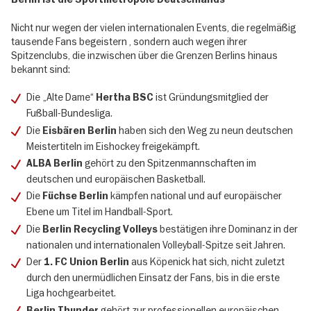
Nicht nur wegen der vielen internationalen Events, die regelmäßig
tausende Fans begeistern , sondern auch wegen ihrer
Spitzenclubs, die inzwischen über die Grenzen Berlins hinaus
bekannt sind:
Die „Alte Dame“
ist Gründungsmitglied der
Hertha BSC
Fußball-Bundesliga.
Die
haben sich den Weg zu neun deutschen
Eisbären Berlin
Meistertiteln im Eishockey freigekämpft.
gehört zu den Spitzenmannschaften im
ALBA Berlin
deutschen und europäischen Basketball.
Die
kämpfen national und auf europäischer
Füchse Berlin
Ebene um Titel im Handball-Sport.
Die
bestätigen ihre Dominanz in der
Berlin Recycling Volleys
nationalen und internationalen Volleyball-Spitze seit Jahren.
Der
aus Köpenick hat sich, nicht zuletzt
1. FC Union Berlin
durch den unermüdlichen Einsatz der Fans, bis in die erste
Liga hochgearbeitet.
gehört zur professionellen europäischen
Berlin Thunder