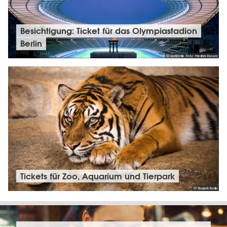
Besichtigung: Ticket für das Olympiastadion
Berlin
© visitBerlin, Foto: Friedrich Busam
Tickets für Zoo, Aquarium und Tierpark
© Tierpark Berlin