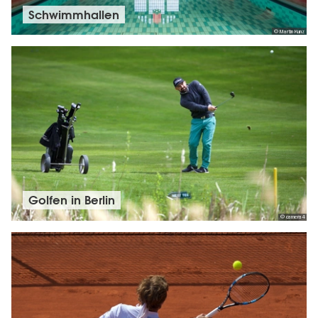
Schwimmhallen
Mehr erfahren
© Martin Kunz
Trabrennbahn Mariendorf
11
Mariendorfer Damm 222, 12107 Berlin
Mehr erfahren
Steffi-Graf-Stadion
12
Gottfried-von-Cramm-Weg , 14193 Berlin
Golfen in Berlin
Mehr erfahren
© camera4