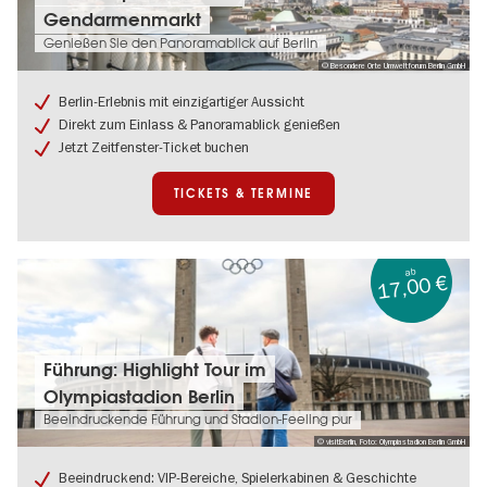
Ticket:
Gendarmenmarkt
Französischer
Genießen Sie den Panoramablick auf Berlin
Dom
© Besondere Orte Umweltforum Berlin GmbH
Aussichtsplattform
am
Berlin-Erlebnis mit einzigartiger Aussicht
Gendarmenmarkt
Direkt zum Einlass & Panoramablick genießen
Jetzt Zeitfenster-Ticket buchen
TICKETS & TERMINE
ab
17,00 €
Tickets
Führung: Highlight Tour im
&
Olympiastadion Berlin
Termine:
Führung:
Beeindruckende Führung und Stadion-Feeling pur
Highlight
© visitBerlin, Foto: Olympiastadion Berlin GmbH
Tour
im
Beeindruckend: VIP-Bereiche, Spielerkabinen & Geschichte