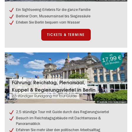
Bootsfahrt
in
Ein Sightseeing-Erlebnis für die ganze Familie
Berlin
Berliner Dom, Museumsinsel bis Siegessäule
mit
Erleben Sie Berlin bequem vom Wasser
Sitzplatzgarantie
TICKETS & TERMINE
ab
17,99 €
2,5 Stunden
Tickets
Führung: Reichstag, Plenarsaal,
&
Kuppel & Regierungsviertel in Berlin
Termine:
Führung:
2,5 stündiger Rundgang mit Tour-Guide
Reichstag,
© visitBerlin, Foto: Berlin Kompakt
Plenarsaal,
Kuppel
2,5 stündige Tour mit Guide durch das Regierungsviertel
&
Besuch im Reichstagsgebäude mit Dachterrasse &
Regierungsviertel
Panoramablick
in
Erfahren Sie mehr über den politischen Arbeitsalltag
Berlin