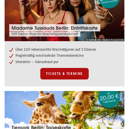
Online buchen
Tickets
Madame Tussauds Berlin: Eintrittskarte
&
Triff Deine Stars im Wachsfigurenkabinett
Termine:
© visitBerlin, Foto: Madame Tussauds Berlin
Madame
Tussauds
Über 100 lebensechte Wachsfiguren auf 2 Ebenen
Berlin:
Regelmäßig wechselnde Themenbereiche
Eintrittskarte
Interaktiv – Gänsehaut pur
TICKETS & TERMINE
ab
20,00 €
Tageskarte
Tickets
Tierpark Berlin: Tageskarte