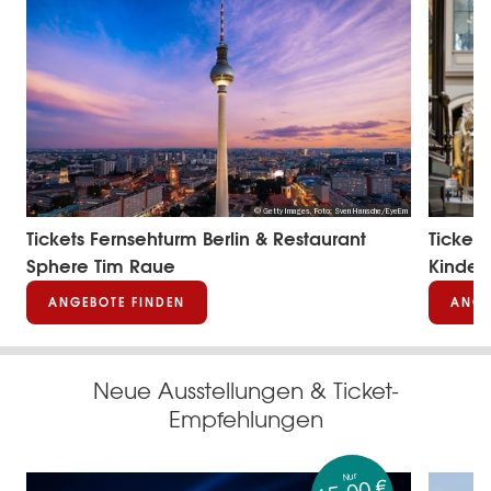
to
© Getty Images, Foto: Sven Hansche/EyeEm
Tickets Fernsehturm Berlin & Restaurant
Tickets
Sphere Tim Raue
Kinder
ANGEBOTE FINDEN
ANGE
Neue Ausstellungen & Ticket-
Empfehlungen
Nur