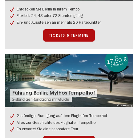
Berlin
Tour
Entdecken Sie Berlin in Ihrem Tempo
mit
Flexibel: 24, 48 oder 72 Stunden gültig
dem
Ein- und Aussteigen an mehr als 20 Haltepunkten
Bus:
Sightseeing
pur
TICKETS & TERMINE
ab
17,50 €
2 Stunden
Tickets
Führung Berlin: Mythos Tempelhof
&
2-stündiger Rundgang mit Guide
Termine:
© Claudius Pflug
Führung
Berlin:
2-stündiger Rundgang auf dem Flughafen Tempelhof
Mythos
Alles zur Geschichte des Flughafen Tempelhof
Tempelhof
Es erwartet Sie eine besondere Tour