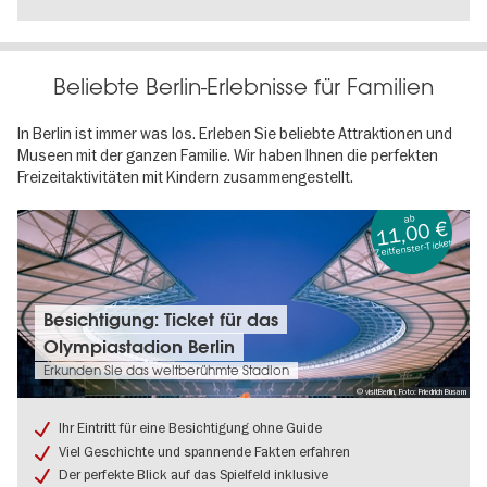
Beliebte Berlin-Erlebnisse für Familien
In Berlin ist immer was los. Erleben Sie beliebte Attraktionen und
Museen mit der ganzen Familie. Wir haben Ihnen die perfekten
Freizeitaktivitäten mit Kindern zusammengestellt.
ab
11,00 €
Zeitfenster-Ticket
Tickets
Besichtigung: Ticket für das
&
Olympiastadion Berlin
Termine:
Besichtigung:
Erkunden Sie das weltberühmte Stadion
Ticket
© visitBerlin, Foto: Friedrich Busam
für
das
Ihr Eintritt für eine Besichtigung ohne Guide
Olympiastadion
Viel Geschichte und spannende Fakten erfahren
Berlin
Der perfekte Blick auf das Spielfeld inklusive