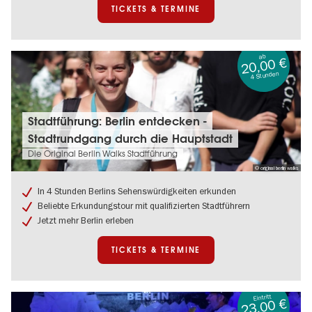
TICKETS & TERMINE
ab
20,00 €
4 Stunden
Tickets
Stadtführung: Berlin entdecken -
&
Stadtrundgang durch die Hauptstadt
Termine:
Stadtführung:
Die Original Berlin Walks Stadtführung
Berlin
© original berlin walks
entdecken
-
In 4 Stunden Berlins Sehenswürdigkeiten erkunden
Stadtrundgang
Beliebte Erkundungstour mit qualifizierten Stadtführern
durch
Jetzt mehr Berlin erleben
die
Hauptstadt
TICKETS & TERMINE
Eintritt
23,00 €