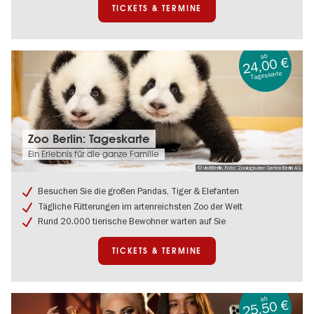
TICKETS & TERMINE
ab
24,00 €
Tageskarte
Tickets
Zoo Berlin: Tageskarte
&
Ein Erlebnis für die ganze Familie
Termine:
© visitBerlin, Foto: Zoologischer Garten Berlin AG
Zoo
Berlin:
Besuchen Sie die großen Pandas, Tiger & Elefanten
Tageskarte
Tägliche Fütterungen im artenreichsten Zoo der Welt
Rund 20.000 tierische Bewohner warten auf Sie
TICKETS & TERMINE
ab
25,50 €