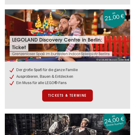
ab
21,00 €
Tickets
LEGOLAND Discovery Centre in Berlin:
&
Ticket
Termine:
LEGOLAND
Grenzenloser Spaß im buntesten Indoor-Spielplatz Berlins
Discovery
© LEGOLAND Discovery Centre Berlin
Centre
in
Der große Spaß für die ganze Familie
Berlin:
Ausprobieren, Bauen & Entdecken
Ticket
Ein Muss für alle LEGO®-Fans
TICKETS & TERMINE
ab
24,00 €
Online buchen