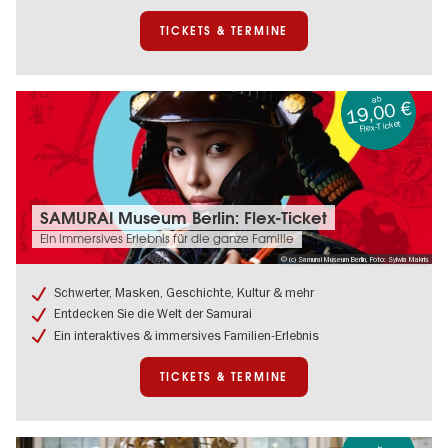
TICKETS & TERMINE
ab
19,00 €
Flex-Ticket
Tickets
SAMURAI Museum Berlin: Flex-Ticket
&
Ein immersives Erlebnis für die ganze Familie
Termine:
© (c) Samurai Museum Berlin, Foto: Sylwia Makris
SAMURAI
Museum
Schwerter, Masken, Geschichte, Kultur & mehr
Berlin:
Entdecken Sie die Welt der Samurai
Flex-
Ticket
Ein interaktives & immersives Familien-Erlebnis
TICKETS & TERMINE