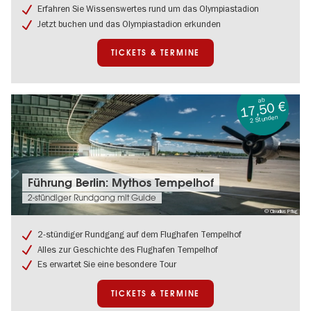
Olympiastadion
Erfahren Sie Wissenswertes rund um das Olympiastadion
Berlin
Jetzt buchen und das Olympiastadion erkunden
TICKETS & TERMINE
ab
17,50 €
2 Stunden
Tickets
Führung Berlin: Mythos Tempelhof
&
2-stündiger Rundgang mit Guide
Termine:
© Claudius Pflug
Führung
Berlin:
2-stündiger Rundgang auf dem Flughafen Tempelhof
Mythos
Alles zur Geschichte des Flughafen Tempelhof
Tempelhof
Es erwartet Sie eine besondere Tour
TICKETS & TERMINE