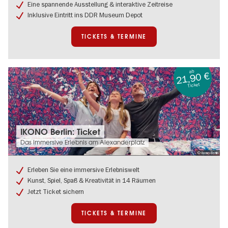
Berlin
Eine spannende Ausstellung & interaktive Zeitreise
&
Inklusive Eintritt ins DDR Museum Depot
DDR
Museum
Depot
TICKETS & TERMINE
ab
21,90 €
Ticket
Tickets
IKONO Berlin: Ticket
&
Das Immersive Erlebnis am Alexanderplatz
Termine:
© Ikono Berlin
IKONO
Berlin:
Erleben Sie eine immersive Erlebniswelt
Ticket
Kunst, Spiel, Spaß & Kreativität in 14 Räumen
Jetzt Ticket sichern
TICKETS & TERMINE