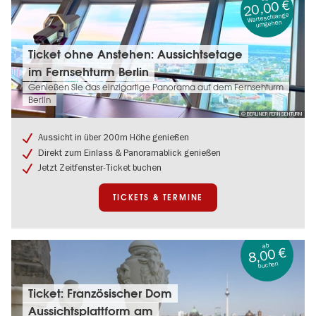
20,00 €
Warteschlange
umgehen
Tickets
Ticket ohne Anstehen: Aussichtsetage
&
im Fernsehturm Berlin
Termine:
Ticket
Genießen Sie das einzigartige Panorama auf dem Fernsehturm
ohne
Berlin
Anstehen:
© BERLINER FERNSEHTURM
Aussichtsetage
im
Aussicht in über 200m Höhe genießen
Fernsehturm
Direkt zum Einlass & Panoramablick genießen
Berlin
Jetzt Zeitfenster-Ticket buchen
TICKETS & TERMINE
ab
8,00 €
buchen
Tickets
Ticket: Französischer Dom
&
Aussichtsplattform am
Termine: