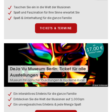
Berlin:
Tauchen Sie ein in die Welt der Illusionen
Ticket
Spaß und Faszination für Ihre Sinne erwartet Sie
ohne
Anstehen
Spaß & Unterhaltung für die ganze Familie
TICKETS & TERMINE
ab
17,00 €
Online-Ticket
Tickets
DeJa Vu Museum Berlin: Ticket für alle
&
Ausstellungen
Termine:
DeJa
Museum für optische Täuschungen & moderne Kunst
Vu
© DeJa Vu Museum
Museum
Berlin:
Ein interaktives Erlebnis für die ganze Familie
Ticket
Entdecken Sie die Welt der Illusionen auf 1.000qm
für
Ein unvergessliches Erlebnis & jede Menge Spaß
alle
Ausstellungen