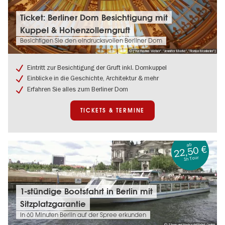
Tickets
Ticket: Berliner Dom Besichtigung mit
&
Kuppel & Hohenzollerngruft
Termine:
Ticket:
Besichtigen Sie den eindrucksvollen Berliner Dom
Berliner
© ["Katharina Weber","Jennifer Marke","Florian Monheim"]
Dom
Besichtigung
Eintritt zur Besichtigung der Gruft inkl. Domkuppel
mit
Einblicke in die Geschichte, Architektur & mehr
Kuppel
Erfahren Sie alles zum Berliner Dom
&
Hohenzollerngruft
TICKETS & TERMINE
ab
22,50 €
1h Tour
Tickets
1-stündige Bootsfahrt in Berlin mit
&
Sitzplatzgarantie
Termine:
1-
In 60 Minuten Berlin auf der Spree erkunden
stündige
© Stern und Kreisschiffahrt GmbH