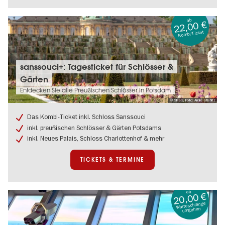
ab
22,00 €
Kombi-Ticket
Tickets
sanssouci+: Tagesticket für Schlösser &
&
Gärten
Termine:
sanssouci+:
Entdecken Sie alle Preußischen Schlösser in Potsdam
Tagesticket
© SPSG, Foto: André Stiebitz
für
Schlösser
Das Kombi-Ticket inkl. Schloss Sanssouci
&
inkl. preußischen Schlösser & Gärten Potsdams
Gärten
inkl. Neues Palais, Schloss Charlottenhof & mehr
TICKETS & TERMINE
ab
20,00 €
Warteschlange
umgehen