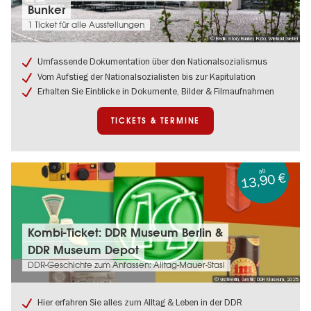
Hitler
Bunker
-
1 Ticket für alle Ausstellungen
wie
© Berlin Story Bunker, Foto: Wieland Giebel
konnte
es
Umfassende Dokumentation über den Nationalsozialismus
geschehen:
Vom Aufstieg der Nationalsozialisten bis zur Kapitulation
Ticket
zur
Erhalten Sie Einblicke in Dokumente, Bilder & Filmaufnahmen
Ausstellung
im
TICKETS & TERMINE
Berlin
Story
Bunker
ab
13,90 €
Tickets
Kombi-Ticket: DDR Museum Berlin &
&
DDR Museum Depot
Termine:
Kombi-
DDR-Geschichte zum Anfassen: Alltag-Mauer-Stasi
Ticket:
© visitBerlin, Grafik: DDR Museum, 2025
DDR
Museum
Hier erfahren Sie alles zum Alltag & Leben in der DDR