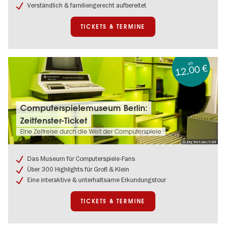
Verständlich & familiengerecht aufbereitet
Frank
Zentrum
TICKETS & TERMINE
ab
12,00 €
Tickets
Computerspielemuseum Berlin:
&
Zeitfenster-Ticket
Termine:
Computerspielemuseum
Eine Zeitreise durch die Welt der Computerspiele
Berlin:
© Jörg Metzner/CSM
Zeitfenster-
Ticket
Das Museum für Computerspiele-Fans
Über 300 Highlights für Groß & Klein
Eine interaktive & unterhaltsame Erkundungstour
TICKETS & TERMINE