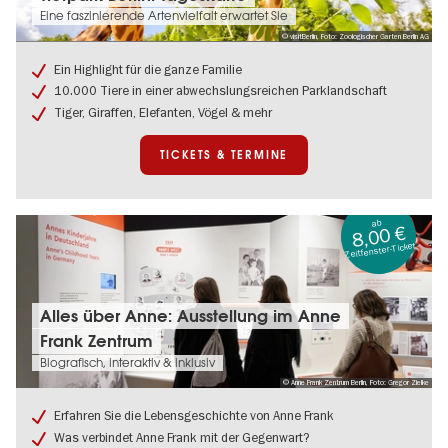
&
Eine faszinierende Artenvielfalt erwartet Sie
Termine:
© visitBerlin, Foto: Zoologischer Garten Berlin AG
Tierpark
Berlin:
Ein Highlight für die ganze Familie
Tageskarte
10.000 Tiere in einer abwechslungsreichen Parklandschaft
Tiger, Giraffen, Elefanten, Vögel & mehr
TICKETS & TERMINE
ab
8,00 €
Zeitfenster-Ticket
Tickets
Alles über Anne: Ausstellung im Anne
&
Frank Zentrum
Termine:
Alles
Biografisch, interaktiv & inklusiv
über
© Anne Frank Zentrum Berlin, Foto: Gregor Zielke
Anne:
Ausstellung
Erfahren Sie die Lebensgeschichte von Anne Frank
im
Was verbindet Anne Frank mit der Gegenwart?
Anne