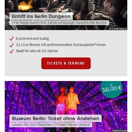
Tickets
Eintritt ins Berlin Dungeon
&
Eine Reise durch 800 Jahre schaurige Geschichte Berlins
Termine:
© © Berlin Dungeon
Eintritt
ins
Erschreckend lustig
Berlin
11 Live-Shows mit professionellen Schauspieler*innen
Dungeon
Spaß für alle ab 10 Jahren
TICKETS & TERMINE
ab
16,00 €
Tickets
Illuseum Berlin: Ticket ohne Anstehen
&
Lassen Sie sich täuschen? Finden Sie es heraus
Termine:
© Illuseum Berlin
Illuseum