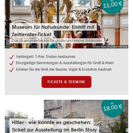
ab
11,00 €
Tickets
Museum für Naturkunde: Eintritt mit
&
Zeitfenster-Ticket
Termine:
Museum
Das Museumserlebnis für große und kleine Entdecker
für
© Foto: Thomas Rosenthal, MfN Berlin
Naturkunde:
Eintritt
Verlängert: T-Rex Tristan bestaunen
mit
Einzigartige Sammlungen & Ausstellungen für Groß & Klein
Zeitfenster-
Erleben Sie die Welt der Saurier, Vögel & Evolution hautnah
Ticket
TICKETS & TERMINE
ab
18,00 €
Tickets
Hitler - wie konnte es geschehen:
&
Ticket zur Ausstellung im Berlin Story
Termine: