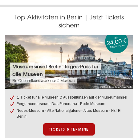
Top Aktivitäten in Berlin | Jetzt Tickets
sichern
ab
24,00 €
Tages-Pass
Tickets
Museumsinsel Berlin: Tages-Pass für
&
alle Museen
Termine:
Museumsinsel
Ein Gesamtkunstwerk aus 5 Museen
Berlin:
© iStock, Foto: SeanPavonePhoto
Tages-
Pass
1 Ticket für alle Museen & Ausstellungen auf der Museumsinsel
für
Pergamonmuseum. Das Panorama - Bode-Museum
alle
Neues-Museum - Alte Nationalgalerie - Altes Museum - PETRI
Museen
Berlin
TICKETS & TERMINE