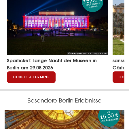
15,00 €
Jetzt Tickets
sichern
nn
© Kulturprojekte Berlin, Foto: Sergej Horovitz
m
Sparticket: Lange Nacht der Museen in
sanssou
Berlin am 29.08.2026
Gärten
TICKETS & TERMINE
TICK
Besondere Berlin-Erlebnisse
ab
15,00 €
inkl. Audioguide