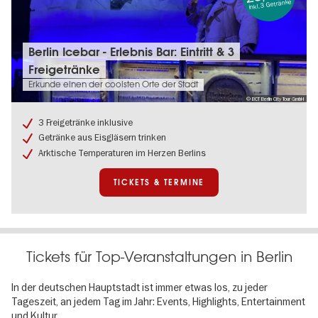
inkl. 3 Getränke
Tickets
Berlin Icebar - Erlebnis Bar: Eintritt & 3
&
Freigetränke
Termine:
Berlin
Erkunde einen der coolsten Orte der Stadt
Icebar
© BCT Berlin City Tour GmbH
-
Erlebnis
3 Freigetränke inklusive
Bar:
Getränke aus Eisgläsern trinken
Eintritt
Arktische Temperaturen im Herzen Berlins
&
3
Freigetränke
TICKETS & TERMINE
Tickets für Top-Veranstaltungen in Berlin
In der deutschen Hauptstadt ist immer etwas los, zu jeder
Tageszeit, an jedem Tag im Jahr: Events, Highlights, Entertainment
und Kultur.