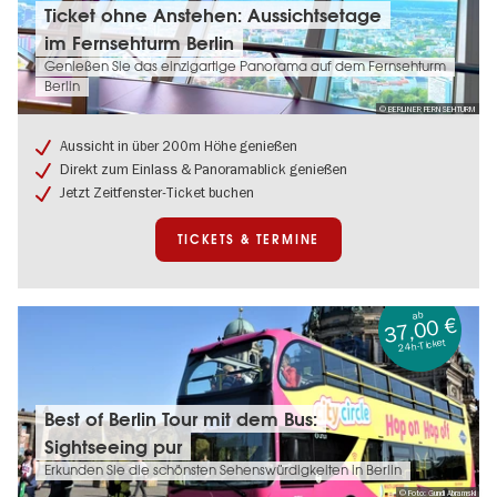
Tickets
Ticket ohne Anstehen: Aussichtsetage
&
im Fernsehturm Berlin
Termine:
Ticket
Genießen Sie das einzigartige Panorama auf dem Fernsehturm
ohne
Berlin
Anstehen:
© BERLINER FERNSEHTURM
Aussichtsetage
im
Aussicht in über 200m Höhe genießen
Fernsehturm
Direkt zum Einlass & Panoramablick genießen
Berlin
Jetzt Zeitfenster-Ticket buchen
TICKETS & TERMINE
ab
37,00 €
24h-Ticket
Tickets
Best of Berlin Tour mit dem Bus:
&
Sightseeing pur
Termine:
Best
Erkunden Sie die schönsten Sehenswürdigkeiten in Berlin
of
© Foto: Gundi Abramski