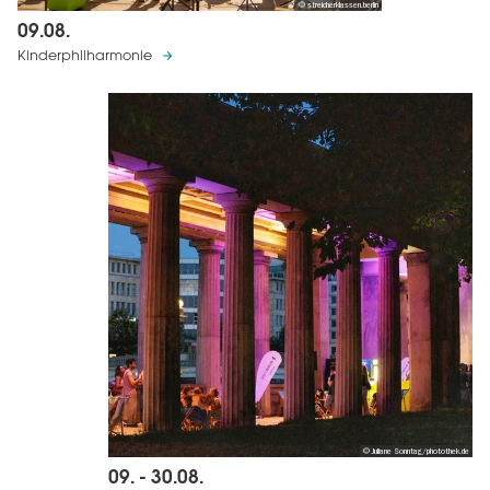
© streicherklassen.berlin
09.08.
Kinderphilharmonie
© Juliane Sonntag/photothek.de
09. - 30.08.