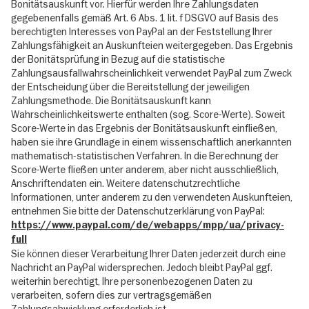
Bonitätsauskunft vor. Hierfür werden Ihre Zahlungsdaten
gegebenenfalls gemäß Art. 6 Abs. 1 lit. f DSGVO auf Basis des
berechtigten Interesses von PayPal an der Feststellung Ihrer
Zahlungsfähigkeit an Auskunfteien weitergegeben. Das Ergebnis
der Bonitätsprüfung in Bezug auf die statistische
Zahlungsausfallwahrscheinlichkeit verwendet PayPal zum Zweck
der Entscheidung über die Bereitstellung der jeweiligen
Zahlungsmethode. Die Bonitätsauskunft kann
Wahrscheinlichkeitswerte enthalten (sog. Score-Werte). Soweit
Score-Werte in das Ergebnis der Bonitätsauskunft einfließen,
haben sie ihre Grundlage in einem wissenschaftlich anerkannten
mathematisch-statistischen Verfahren. In die Berechnung der
Score-Werte fließen unter anderem, aber nicht ausschließlich,
Anschriftendaten ein. Weitere datenschutzrechtliche
Informationen, unter anderem zu den verwendeten Auskunfteien,
entnehmen Sie bitte der Datenschutzerklärung von PayPal:
https://www.paypal.com/de/webapps/mpp/ua/privacy-
full
Sie können dieser Verarbeitung Ihrer Daten jederzeit durch eine
Nachricht an PayPal widersprechen. Jedoch bleibt PayPal ggf.
weiterhin berechtigt, Ihre personenbezogenen Daten zu
verarbeiten, sofern dies zur vertragsgemäßen