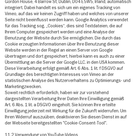
Gordon House, 4 Barrow St, Dublin, D04 E5W5, Irland, automatisch
integriert. Dabei handelt es sich um ein eigenes Tracking von
Vimeo, auf das wir keinen Zugriff haben und welches von unserer
Seite nicht beeinflusst werden kann. Google Analytics verwendet
für das Tracking sog. „Cookies“, dies sind Textdateien, die auf
Ihrem Computer gespeichert werden und eine Analyse der
Benutzung der Website durch Sie ermöglichen. Die durch das
Cookie erzeugten Informationen über Ihre Benutzung dieser
Website werden in der Regel an einen Server von Google
übertragen und dort gespeichert, hierbei kann es auch zu einer
Übermittlung an die Server der Google LLC. in den USA kommen.
Diese Verarbeitung erfolgt gemäß Art. 6 Abs. 1 lit. f DSGVO auf
Grundlage des berechtigten Interesses von Vimeo an der
statistischen Analyse des Nutzerverhaltens zu Optimierungs- und
Marketingzwecken.
Soweit rechtlich erforderlich, haben wir zur vorstehend
dargestellten Verarbeitung Ihrer Daten Ihre Einwilligung gemäß
Art. 6 Abs. 1 lit. a DSGVO eingeholt. Sie können Ihre erteilte
Einwilligung jederzeit mit Wirkung für die Zukunft widerrufen. Um
Ihren Widerruf auszuüben, deaktivieren Sie diesen Dienst im auf
der Webseite bereitgestellten "Cookie-Consent-Tool".
11.2 Verwendung von YouTube-Videos