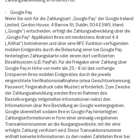
Zahlungsabwicklung erforderlich ist.
- Google Pay
Wenn Sie sich für die Zahlungsart „Google Pay“ der Google Ireland
Limited, Gordon House, 4 Barrow St, Dublin, D04 E5W5, Irland
(„Google“) entscheiden, erfolgt die Zahlungsabwicklung über die
„Google Pay“-Applikation Ihres mit mindestens Android 4.4
(„KitKat“) betriebenen und über eine NFC-Funktion verfügenden
mobilen Endgeräts durch die Belastung einer bei Google Pay
hinterlegten Zahlungskarte oder einem dort verifizierten
Bezahlsystem (z.B. PayPal). Für die Freigabe einer Zahlung über
Google Pay in Höhe von mehr als 25,- € ist das vorherige
Entsperren Ihres mobilen Endgerätes durch die jeweils
eingerichtete Verifikationsmaßnahme (etwa Gesichtserkennung,
Passwort, Fingerabdruck oder Muster) erforderlich. Zum Zwecke
der Zahlungsabwicklung werden Ihre im Rahmen des
Bestellvorgangs mitgeteilten Informationen nebst den
Informationen über Ihre Bestellung an Google weitergegeben.
Google übermittelt sodann Ihre in Google Pay hinterlegten
Zahlungsinformationen in Form einer einmalig vergebenen
Transaktionsnummer an die Ausgangswebsite, mit der eine
erfolgte Zahlung verifiziert wird. Diese Transaktionsnummer
enthält keinerlei Informationen zu den realen Zahldaten Ihrer bei