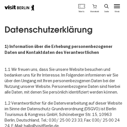
Berlins
Warenkorb
Tickets
Suche
Menü
offizielles
Direkt
Tourismusportal
zum
Datenschutzerklärung
Inhalt
1) Information über die Erhebung personenbezogener
Daten und Kontaktdaten des Verantwortlichen
1.1 Wir freuen uns, dass Sie unsere Website besuchen und
bedanken uns für Ihr Interesse. Im Folgenden informieren wir Sie
über den Umgang mit Ihren personenbezogenen Daten bei der
Nutzung unserer Website. Personenbezogene Daten sind hierbei
alle Daten, mit denen Sie persönlich identifiziert werden können.
1.2 Verantwortlicher für die Datenverarbeitung auf dieser Website
im Sinne der Datenschutz-Grundverordnung (DSGVO) ist Berlin
Tourismus & Kongress GmbH, Schöneberger Str. 15, 10963
Berlin, Deutschland, Tel.: 030/ 25 00 23 33, Fax: 030/ 25 00 24
24, E-Mail: hallo@visitBerlin.de.