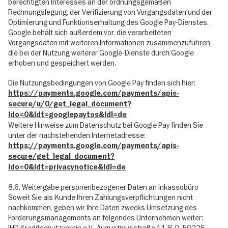
berechtigten Interesses an der ordnungsgemäßen
Rechnungslegung, der Verifizierung von Vorgangsdaten und der
Optimierung und Funktionserhaltung des Google Pay-Dienstes.
Google behält sich außerdem vor, die verarbeiteten
Vorgangsdaten mit weiteren Informationen zusammenzuführen,
die bei der Nutzung weiterer Google-Dienste durch Google
erhoben und gespeichert werden.
Die Nutzungsbedingungen von Google Pay finden sich hier:
https://payments.google.com/payments/apis-
secure/u/0/get_legal_document?
ldo=0&ldt=googlepaytos&ldl=de
Weitere Hinweise zum Datenschutz bei Google Pay finden Sie
unter der nachstehenden Internetadresse:
https://payments.google.com/payments/apis-
secure/get_legal_document?
ldo=0&ldt=privacynotice&ldl=de
8.6. Weitergabe personenbezogener Daten an Inkassobüro
Soweit Sie als Kunde Ihren Zahlungsverpflichtungen nicht
nachkommen, geben wir Ihre Daten zwecks Umsetzung des
Forderungsmanagements an folgendes Unternehmen weiter:
IHD Kreditschutzverein e.V., Augustinusstraße 11 B, D-50226