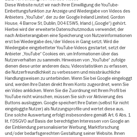
Diese Website nutzt wir nach Ihrer Einwilligung die YouTube-
Einbettungsfunktion zur Anzeige und Wiedergabe von Videos des
Anbieters „YouTube“, der zu der Google Ireland Limited, Gordon
House, 4 Barrow St, Dublin, D04 E5W5, Irland („Google“) gehört.
Hierbei wird der erweiterte Datenschutzmodus verwendet, der
nach Anbieterangaben eine Speicherung von Nutzerinformationen
erst bei Wiedergabe des/der Videos in Gang setzt. Wird die
Wiedergabe eingebetteter YouTube-Videos gestartet, setzt der
Anbieter „YouTube“ Cookies ein, um Informationen über das
Nutzerverhalten zu sammeln. Hinweisen von „YouTube“ zufolge
dienen diese unter anderem dazu, Videostatistiken zu erfassen,
die Nutzerfreundlichkeit zu verbessern und missbräuchliche
Handlungsweisen zu unterbinden. Wenn Sie bei Google eingeloggt
sind, werden Ihre Daten direkt Ihrem Konto zugeordnet, wenn Sie
ein Video anklicken. Wenn Sie die Zuordnung mit Ihrem Profil bei
YouTube nicht wünschen, müssen Sie sich vor Aktivierung des
Buttons ausloggen. Google speichert Ihre Daten (selbst für nicht
eingeloggte Nutzer) als Nutzungsprofile und wertet diese aus.
Eine solche Auswertung erfolgt insbesondere gemäß Art. 6 Abs. 1
lit. f DSGVO auf Basis der berechtigten Interessen von Google an
der Einblendung personalisierter Werbung, Marktforschung
und/oder bedarfsgerechten Gestaltung seiner Website. Ihnen