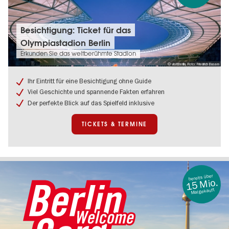
Tickets
Besichtigung: Ticket für das
&
Olympiastadion Berlin
Termine:
Besichtigung:
Erkunden Sie das weltberühmte Stadion
Ticket
© visitBerlin, Foto: Friedrich Busam
für
das
Ihr Eintritt für eine Besichtigung ohne Guide
Olympiastadion
Viel Geschichte und spannende Fakten erfahren
Berlin
Der perfekte Blick auf das Spielfeld inklusive
TICKETS & TERMINE
bereits über
15 Mio.
Mal gekauft