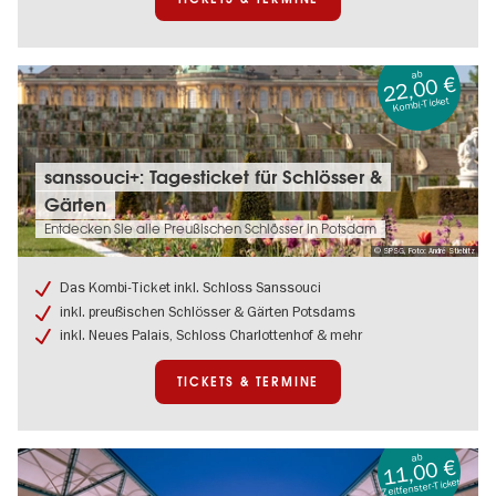
ab
22,00 €
Kombi-Ticket
Tickets
sanssouci+: Tagesticket für Schlösser &
&
Gärten
Termine:
sanssouci+:
Entdecken Sie alle Preußischen Schlösser in Potsdam
Tagesticket
© SPSG, Foto: André Stiebitz
für
Schlösser
Das Kombi-Ticket inkl. Schloss Sanssouci
&
inkl. preußischen Schlösser & Gärten Potsdams
Gärten
inkl. Neues Palais, Schloss Charlottenhof & mehr
TICKETS & TERMINE
ab
11,00 €
Zeitfenster-Ticket