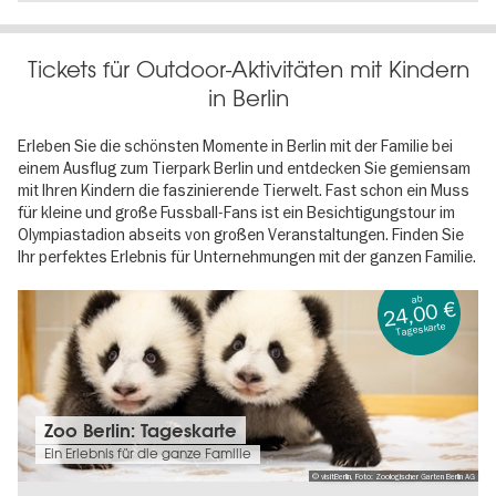
Tickets für Outdoor-Aktivitäten mit Kindern
in Berlin
Erleben Sie die schönsten Momente in Berlin mit der Familie bei
einem Ausflug zum Tierpark Berlin und entdecken Sie gemiensam
mit Ihren Kindern die faszinierende Tierwelt. Fast schon ein Muss
für kleine und große Fussball-Fans ist ein Besichtigungstour im
Olympiastadion abseits von großen Veranstaltungen. Finden Sie
Ihr perfektes Erlebnis für Unternehmungen mit der ganzen Familie.
ab
24,00 €
Tageskarte
Tickets
Zoo Berlin: Tageskarte
&
Ein Erlebnis für die ganze Familie
Termine:
© visitBerlin, Foto: Zoologischer Garten Berlin AG
Zoo