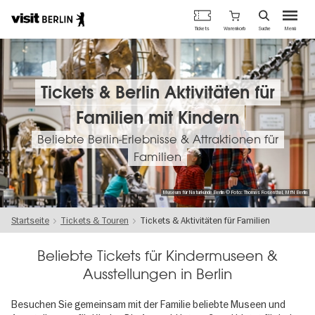
Berlins
Warenkorb
Tickets
Suche
Menü
offizielles
Direkt
Tourismusportal
zum
Inhalt
Tickets & Berlin Aktivitäten für
Familien mit Kindern
Beliebte Berlin-Erlebnisse & Attraktionen für
Familien
Museum für Naturkunde Berlin © Foto: Thomas Rosenthal, MfN Berlin
Startseite
Tickets & Touren
Tickets & Aktivitäten für Familien
Beliebte Tickets für Kindermuseen &
Ausstellungen in Berlin
Besuchen Sie gemeinsam mit der Familie beliebte Museen und