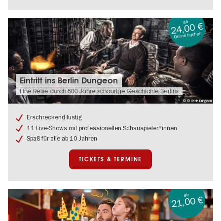
ab
24,00 €
Online buchen
Tickets
Eintritt ins Berlin Dungeon
&
Eine Reise durch 800 Jahre schaurige Geschichte Berlins
Termine:
© © Berlin Dungeon
Eintritt
ins
Erschreckend lustig
Berlin
11 Live-Shows mit professionellen Schauspieler*innen
Dungeon
Spaß für alle ab 10 Jahren
TICKETS & TERMINE
ab
21,00 €