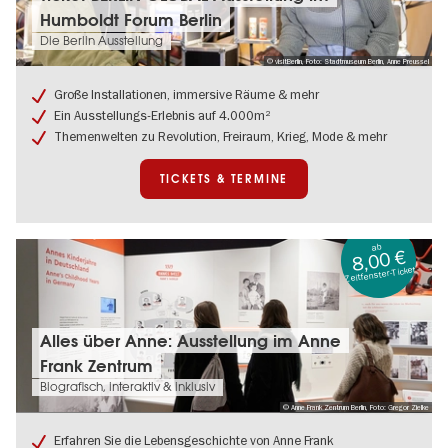
&
Humboldt Forum Berlin
Termine:
Ticket
Die Berlin Ausstellung
BERLIN
© visitBerlin, Foto: Stadtmuseum Berlin, Anne Preussel
GLOBAL
Ausstellung
Große Installationen, immersive Räume & mehr
im
Ein Ausstellungs-Erlebnis auf 4.000m²
Humboldt
Themenwelten zu Revolution, Freiraum, Krieg, Mode & mehr
Forum
Berlin
TICKETS & TERMINE
ab
8,00 €
Zeitfenster-Ticket
Tickets
Alles über Anne: Ausstellung im Anne
&
Frank Zentrum
Termine:
Alles
Biografisch, interaktiv & inklusiv
über
© Anne Frank Zentrum Berlin, Foto: Gregor Zielke
Anne:
Ausstellung
Erfahren Sie die Lebensgeschichte von Anne Frank