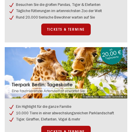
Berlin:
Besuchen Sie die großen Pandas, Tiger & Elefanten
Tageskarte
Tägliche Fütterungen im artenreichsten Zoo der Welt
Rund 20.000 tierische Bewohner warten auf Sie
TICKETS & TERMINE
ab
20,00 €
Tageskarte
Tickets
Tierpark Berlin: Tageskarte
&
Eine faszinierende Artenvielfalt erwartet Sie
Termine:
© visitBerlin, Foto: Zoologischer Garten Berlin AG
Tierpark
Berlin:
Ein Highlight für die ganze Familie
Tageskarte
10.000 Tiere in einer abwechslungsreichen Parklandschaft
Tiger, Giraffen, Elefanten, Vögel & mehr
TICKETS & TERMINE