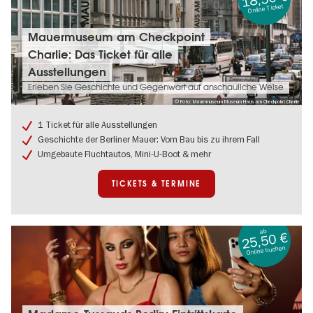
Online Ticket
Tickets
Mauermuseum am Checkpoint
&
Charlie: Das Ticket für alle
Termine:
Mauermuseum
Ausstellungen
am
Erleben Sie Geschichte und Gegenwart auf anschauliche Weise
Checkpoint
© Foto: Mauermuseum Museum Haus am Checkpoint Charlie
Charlie:
Das
1 Ticket für alle Ausstellungen
Ticket
Geschichte der Berliner Mauer: Vom Bau bis zu ihrem Fall
für
alle
Umgebaute Fluchtautos, Mini-U-Boot & mehr
Ausstellungen
TICKETS & TERMINE
ab
25,50 €
Online buchen
Tickets