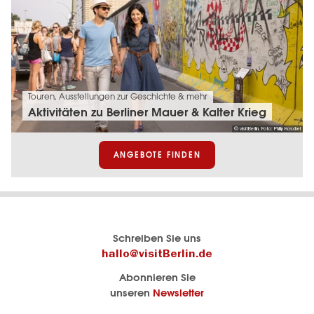
Touren, Ausstellungen zur Geschichte & mehr
Aktivitäten zu Berliner Mauer & Kalter Krieg
© visitBerlin, Foto: Philip Koschel
ANGEBOTE FINDEN
Berlins
visitBerlin-Blog
Schreiben Sie uns
offizielles
Hier
hallo@visitBerlin.de
Reiseportal
schreiben
Abonnieren Sie
visitBerlin.de
die
unseren
Newsletter
Berlin-
Wir kennen
Insider
Berlin und
Navigation: