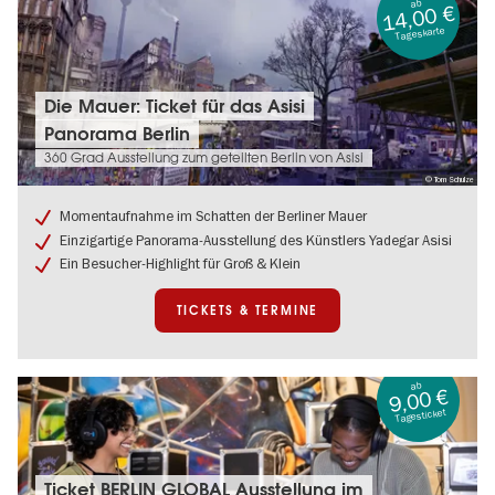
ab
14,00 €
Tageskarte
Tickets
Die Mauer: Ticket für das Asisi
&
Panorama Berlin
Termine:
Die
360 Grad Ausstellung zum geteilten Berlin von Asisi
Mauer:
© Tom Schulze
Ticket
für
Momentaufnahme im Schatten der Berliner Mauer
das
Einzigartige Panorama-Ausstellung des Künstlers Yadegar Asisi
Asisi
Ein Besucher-Highlight für Groß & Klein
Panorama
Berlin
TICKETS & TERMINE
ab
9,00 €
Tagesticket
Tickets
Ticket BERLIN GLOBAL Ausstellung im