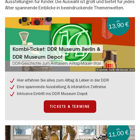
Ausstellungen für Kinder. Die Auswahl ist groß und bietet für jedes
Alter spannende Einblicke in beeindruckende Themenwelten.
ab
13,90 €
Tickets
Kombi-Ticket: DDR Museum Berlin &
&
DDR Museum Depot
Termine:
Kombi-
DDR-Geschichte zum Anfassen: Alltag-Mauer-Stasi
Ticket:
© visitBerlin, Grafik: DDR Museum, 2025
DDR
Museum
Hier erfahren Sie alles zum Alltag & Leben in der DDR
Berlin
Eine spannende Ausstellung & interaktive Zeitreise
&
Inklusive Eintritt ins DDR Museum Depot
DDR
Museum
Depot
TICKETS & TERMINE
ab
11,00 €