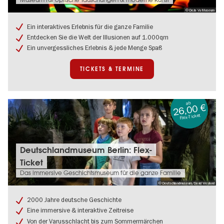
Museum für optische Täuschungen & moderne Kunst
Vu
© DeJa Vu Museum
Museum
Berlin:
Ein interaktives Erlebnis für die ganze Familie
Ticket
Entdecken Sie die Welt der Illusionen auf 1.000qm
für
Ein unvergessliches Erlebnis & jede Menge Spaß
alle
Ausstellungen
TICKETS & TERMINE
ab
26,00 €
Flex-Ticket
Tickets
Deutschlandmuseum Berlin: Flex-
&
Ticket
Termine:
Deutschlandmuseum
Das immersive Geschichtsmuseum für die ganze Familie
Berlin:
© Deutschlandmuseum/David Weyland
Flex-
Ticket
2000 Jahre deutsche Geschichte
Eine immersive & interaktive Zeitreise
Von der Varusschlacht bis zum Sommermärchen