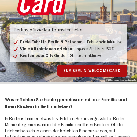
Berlin
Welcomecard
Berlins offizielles Touristenticket
inkl.
Fahrschein
bis
– Fahrschein inklusive
Freie Fahrt in Berlin & Potsdam
Potsdam
– sparen Sie bis zu 50%
Viele Attraktionen erleben
– Stadtplan inklusive
Kostenloser City Guide
ZUR BERLIN WELCOMECARD
© iStock.com, Foto: bluejayphoto
Was möchten Sie heute gemeinsam mit der Familie und
Ihren Kindern in Berlin erleben?
In Berlin ist immer etwas los. Erleben Sie unvergessliche Berlin-
Momente gemeinsam mit der Familie und Ihren Kindern. Ob der
Erlebnisbesuch in einem der beliebten Kindermuseen, auf
Entdeckungstour durch die atemberaubende Tierwelt im Tierpark