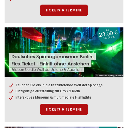
TICKETS & TERMINE
ab
23,00 €
Flex-Ticket
Tickets
Deutsches Spionagemuseum Berlin:
&
Flex-Ticket - Eintritt ohne Anstehen
Termine:
Deutsches
Erleben Sie die Welt der Spione & Agenten
Spionagemuseum
© Deutsches Spionagemuseum
Berlin:
Flex-
Tauchen Sie ein in die faszinierende Welt der Spionage
Ticket
Einzigartige Ausstellung für Groß & Klein
-
Interaktives Museum & multimediale Highlights
Eintritt
ohne
Anstehen
TICKETS & TERMINE