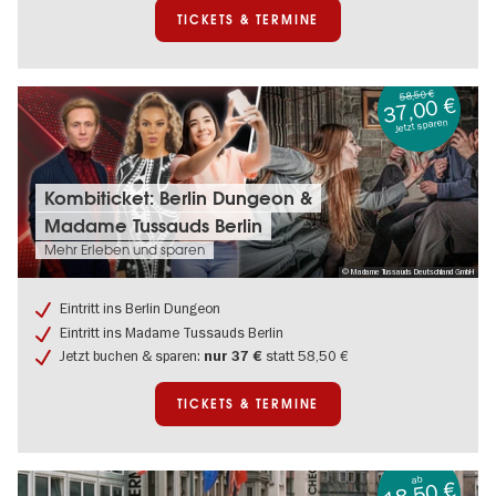
TICKETS & TERMINE
58,50 €
37,00 €
Jetzt sparen
Tickets
Kombiticket: Berlin Dungeon &
&
Madame Tussauds Berlin
Termine:
Kombiticket:
Mehr Erleben und sparen
Berlin
© Madame Tussauds Deutschland GmbH
Dungeon
&
Eintritt ins Berlin Dungeon
Madame
Eintritt ins Madame Tussauds Berlin
Tussauds
Jetzt buchen & sparen:
statt 58,50 €
nur 37 €
Berlin
TICKETS & TERMINE
ab
18,50 €