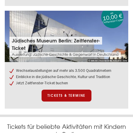
ab
10,00 €
Zeitfenster-Ticket
Tickets
Jüdisches Museum Berlin: Zeitfenster-
&
Ticket
Termine:
Jüdisches
Ausstellung: Jüdische Geschichte & Gegenwart in Deutschland
Museum
© Jüdisches Museum Berlin, Foto:Jens Ziehe
Berlin:
Zeitfenster-
Wechselaustellungen auf mehr als 3.500 Quadratmetern
Ticket
Einblicke in die jüdische Geschichte, Kultur und Tradition
Jetzt Zeitfenster-Ticket buchen
TICKETS & TERMINE
Tickets für beliebte Aktivitäten mit Kindern