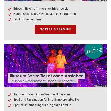
© Ikono Berlin
IKONO
Berlin:
Erleben Sie eine immersive Erlebniswelt
Ticket
Kunst, Spiel, Spaß & Kreativität in 14 Räumen
Jetzt Ticket sichern
TICKETS & TERMINE
ab
16,00 €
Tickets
Illuseum Berlin: Ticket ohne Anstehen
&
Lassen Sie sich täuschen? Finden Sie es heraus
Termine:
© Illuseum Berlin
Illuseum
Berlin:
Tauchen Sie ein in die Welt der Illusionen
Ticket
Spaß und Faszination für Ihre Sinne erwartet Sie
ohne
Anstehen
Spaß & Unterhaltung für die ganze Familie