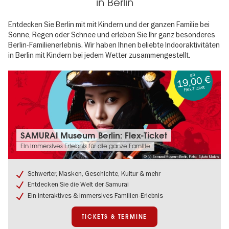
in Berlin
Entdecken Sie Berlin mit mit Kindern und der ganzen Familie bei
Sonne, Regen oder Schnee und erleben Sie Ihr ganz besonderes
Berlin-Familienerlebnis. Wir haben Ihnen beliebte Indooraktivitäten
in Berlin mit Kindern bei jedem Wetter zusammengestellt.
ab
19,00 €
Flex-Ticket
Tickets
SAMURAI Museum Berlin: Flex-Ticket
&
Ein immersives Erlebnis für die ganze Familie
Termine:
© (c) Samurai Museum Berlin, Foto: Sylwia Makris
SAMURAI
Museum
Schwerter, Masken, Geschichte, Kultur & mehr
Berlin:
Entdecken Sie die Welt der Samurai
Flex-
Ticket
Ein interaktives & immersives Familien-Erlebnis
TICKETS & TERMINE