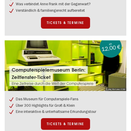
im
Was verbindet Anne Frank mit der Gegenwart?
Anne
Verständlich & familiengerecht aufbereitet
Frank
Zentrum
TICKETS & TERMINE
ab
12,00 €
Tickets
Computerspielemuseum Berlin:
&
Zeitfenster-Ticket
Termine:
Computerspielemuseum
Eine Zeitreise durch die Welt der Computerspiele
Berlin:
© Jörg Metzner/CSM
Zeitfenster-
Ticket
Das Museum für Computerspiele-Fans
Über 300 Highlights für Groß & Klein
Eine interaktive & unterhaltsame Erkundungstour
TICKETS & TERMINE