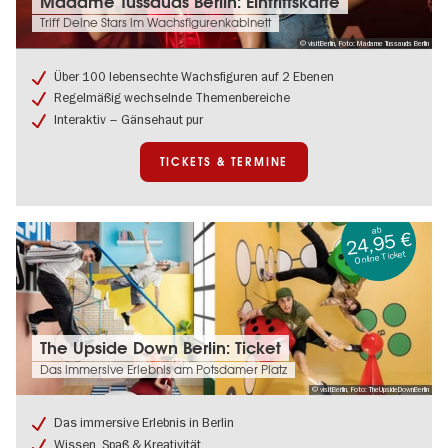
Madame Tussauds Berlin: Eintrittskarte
&
Triff Deine Stars im Wachsfigurenkabinett
Termine:
© visitBerlin, Foto: Madame Tussauds Berlin
Madame
Tussauds
Über 100 lebensechte Wachsfiguren auf 2 Ebenen
Berlin:
Regelmäßig wechselnde Themenbereiche
Eintrittskarte
Interaktiv – Gänsehaut pur
TICKETS & TERMINE
ab
24,95 €
Online Ticket
Tickets
The Upside Down Berlin: Ticket
&
Das immersive Erlebnis am Potsdamer Platz
Termine:
© visitBerlin, Foto: TheUpsideDownBerlin
The
Upside
Das immersive Erlebnis in Berlin
Down
Wissen, Spaß & Kreativität
Berlin: