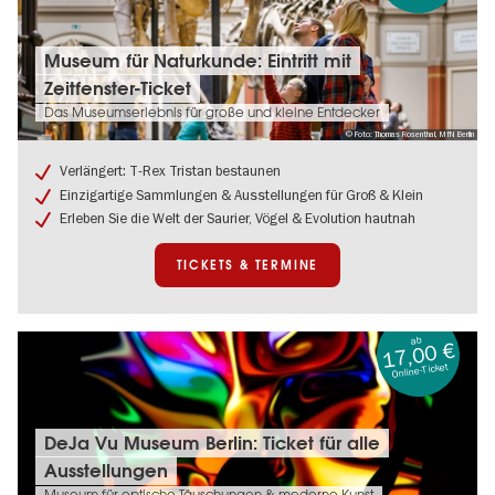
Tickets
Museum für Naturkunde: Eintritt mit
&
Zeitfenster-Ticket
Termine:
Museum
Das Museumserlebnis für große und kleine Entdecker
für
© Foto: Thomas Rosenthal, MfN Berlin
Naturkunde:
Eintritt
Verlängert: T-Rex Tristan bestaunen
mit
Einzigartige Sammlungen & Ausstellungen für Groß & Klein
Zeitfenster-
Erleben Sie die Welt der Saurier, Vögel & Evolution hautnah
Ticket
TICKETS & TERMINE
ab
17,00 €
Online-Ticket
Tickets
DeJa Vu Museum Berlin: Ticket für alle
&
Ausstellungen
Termine:
DeJa