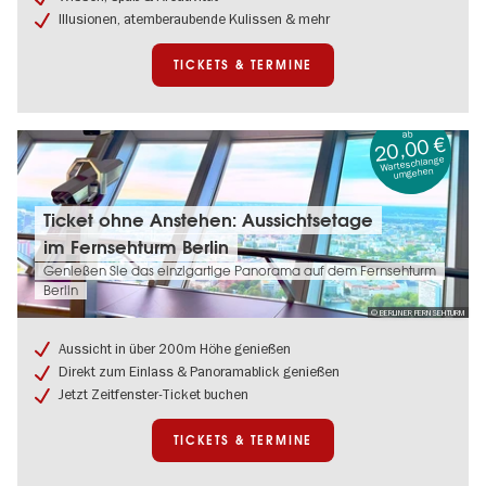
Ticket
Illusionen, atemberaubende Kulissen & mehr
TICKETS & TERMINE
ab
20,00 €
Warteschlange
umgehen
Tickets
Ticket ohne Anstehen: Aussichtsetage
&
im Fernsehturm Berlin
Termine:
Ticket
Genießen Sie das einzigartige Panorama auf dem Fernsehturm
ohne
Berlin
Anstehen:
© BERLINER FERNSEHTURM
Aussichtsetage
im
Aussicht in über 200m Höhe genießen
Fernsehturm
Direkt zum Einlass & Panoramablick genießen
Berlin
Jetzt Zeitfenster-Ticket buchen
TICKETS & TERMINE