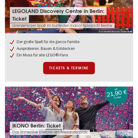
Tickets
LEGOLAND Discovery Centre in Berlin:
&
Ticket
Termine:
LEGOLAND
Grenzenloser Spaß im buntesten Indoor-Spielplatz Berlins
Discovery
© LEGOLAND Discovery Centre Berlin
Centre
in
Der große Spaß für die ganze Familie
Berlin:
Ausprobieren, Bauen & Entdecken
Ticket
Ein Muss für alle LEGO®-Fans
TICKETS & TERMINE
ab
21,90 €
Ticket
Tickets
IKONO Berlin: Ticket
&
Das Immersive Erlebnis am Alexanderplatz
Termine: