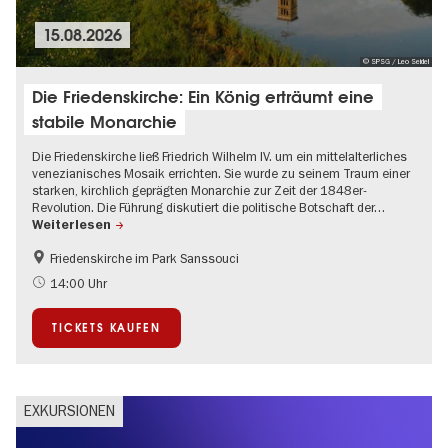
15.08.2026
© SPSG / Leo Seidel
Die Friedenskirche: Ein König erträumt eine
stabile Monarchie
Die Friedenskirche ließ Friedrich Wilhelm IV. um ein mittelalterliches
venezianisches Mosaik errichten. Sie wurde zu seinem Traum einer
starken, kirchlich geprägten Monarchie zur Zeit der 1848er-
Revolution. Die Führung diskutiert die politische Botschaft der…
Weiterlesen
Friedenskirche im Park Sanssouci
Brandenburg
Führung im Museum
14:00 Uhr
Schlösser & Gärten
UNESCO Welterbe
TICKETS KAUFEN
EXKURSIONEN