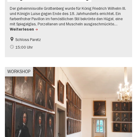
Der geheimnisvolle Grottenberg wurde für König Friedrich Wilhelm III.
und Königin Luise gegen Ende des 18. Jahrhunderts errichtet. Ein
farbenfroher Pavillon im fernöstlichen Stil bekrönte den Hügel, eine
mit Spiegelglas, Porzellanen und Muscheln ausgeschmückte…
Weiterlesen
Schloss Paretz
Brandenburg
Führung im Museum
15:00 Uhr
Schlösser & Gärten
UNESCO Welterbe
WORKSHOP