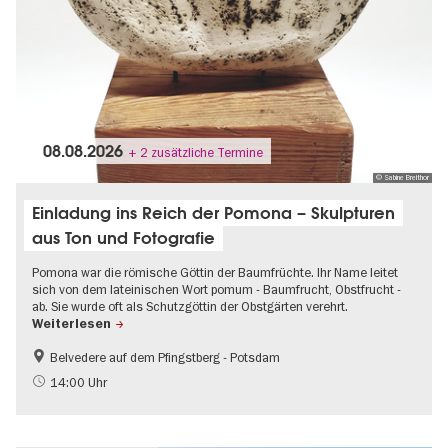
08.08.2026
+ 2 zusätzliche Termine
© Sabine Breithor
Einladung ins Reich der Pomona – Skulpturen
aus Ton und Fotografie
Pomona war die römische Göttin der Baumfrüchte. Ihr Name leitet
sich von dem lateinischen Wort pomum - Baumfrucht, Obstfrucht -
ab. Sie wurde oft als Schutzgöttin der Obstgärten verehrt.
Weiterlesen
Belvedere auf dem Pfingstberg - Potsdam
Brandenburg
Gratis
14:00 Uhr
Schlösser & Gärten
UNESCO Welterbe
Zeitgenössische Kunst