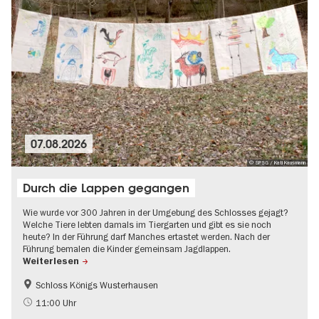
07.08.2026
© SPSG / Kati Kausmann
Durch die Lappen gegangen
Wie wurde vor 300 Jahren in der Umgebung des Schlosses gejagt?
Welche Tiere lebten damals im Tiergarten und gibt es sie noch
heute? In der Führung darf Manches ertastet werden. Nach der
Führung bemalen die Kinder gemeinsam Jagdlappen.
Weiterlesen
Schloss Königs Wusterhausen
Brandenburg
Kinder
11:00 Uhr
Schlösser & Gärten