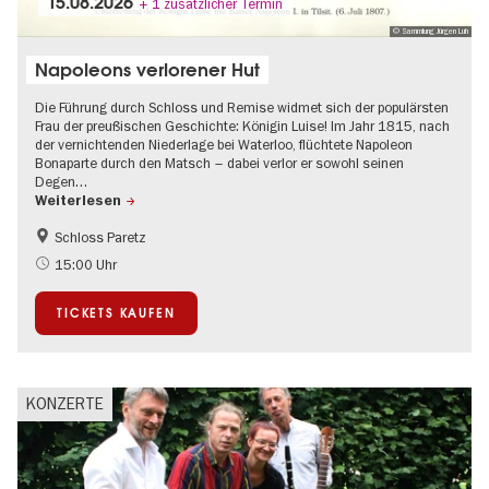
15.08.2026
+ 1 zusätzlicher Termin
© Sammlung Jürgen Luh
Napoleons verlorener Hut
Die Führung durch Schloss und Remise widmet sich der populärsten
Frau der preußischen Geschichte: Königin Luise! Im Jahr 1815, nach
der vernichtenden Niederlage bei Waterloo, flüchtete Napoleon
Bonaparte durch den Matsch – dabei verlor er sowohl seinen
Degen…
Weiterlesen
Schloss Paretz
Brandenburg
Schlösser & Gärten
15:00 Uhr
UNESCO Welterbe
TICKETS KAUFEN
KONZERTE