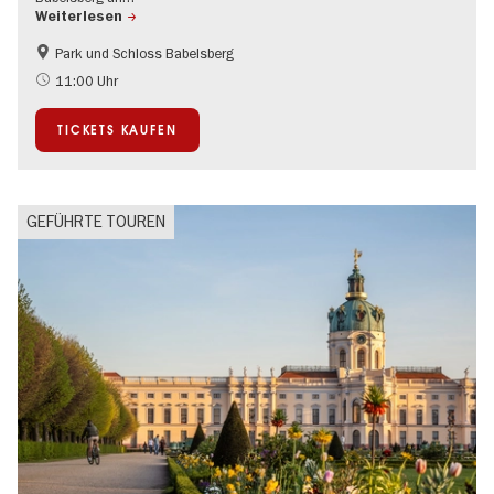
Weiterlesen
Park und Schloss Babelsberg
Brandenburg
Schlösser & Gärten
11:00 Uhr
UNESCO Welterbe
TICKETS KAUFEN
GEFÜHRTE TOUREN