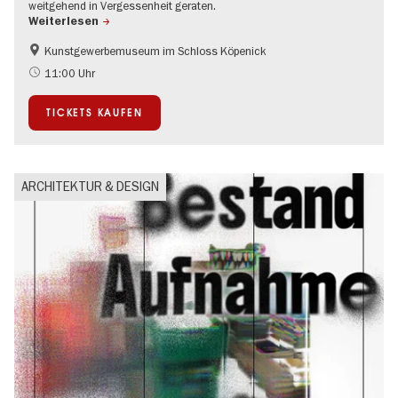
weitgehend in Vergessenheit geraten.
Weiterlesen
Kunstgewerbemuseum im Schloss Köpenick
Schlösser & Gärten
UNESCO Welterbe
11:00 Uhr
TICKETS KAUFEN
ARCHITEKTUR & DESIGN