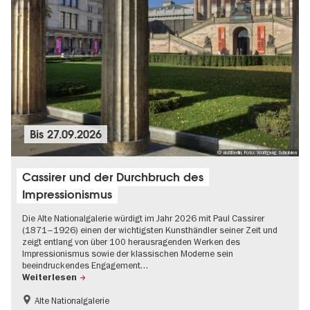
Bis
27.09.2026
© visitBerlin, Foto: Wolfgang Scholvien
Cassirer und der Durchbruch des
Impressionismus
Die Alte Nationalgalerie würdigt im Jahr 2026 mit Paul Cassirer
(1871–1926) einen der wichtigsten Kunsthändler seiner Zeit und
zeigt entlang von über 100 herausragenden Werken des
Impressionismus sowie der klassischen Moderne sein
beeindruckendes Engagement…
Weiterlesen
Alte Nationalgalerie
200 Jahre Museumsinsel