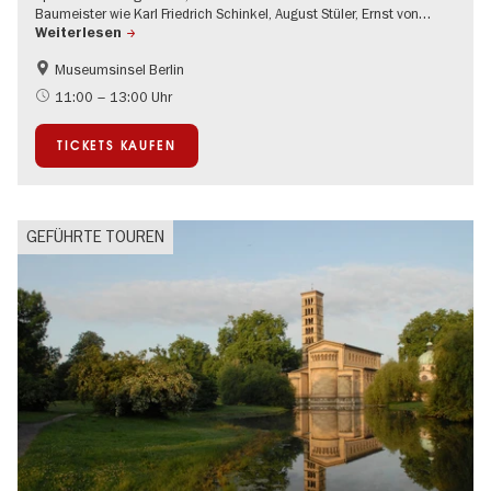
Baumeister wie Karl Friedrich Schinkel, August Stüler, Ernst von…
Weiterlesen
Museumsinsel Berlin
UNESCO Welterbe
11:00 – 13:00 Uhr
TICKETS KAUFEN
GEFÜHRTE TOUREN