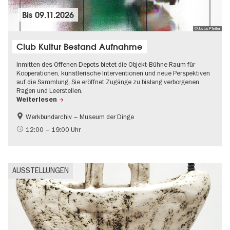
Bis
09.11.2026
© Justus Pfeifer
Club Kultur Bestand Aufnahme
Inmitten des Offenen Depots bietet die Objekt-Bühne Raum für
Kooperationen, künstlerische Interventionen und neue Perspektiven
auf die Sammlung. Sie eröffnet Zugänge zu bislang verborgenen
Fragen und Leerstellen.
Weiterlesen
Werkbundarchiv – Museum der Dinge
Geschichte
Experimentelle und zeitgenössische Musik
12:00 – 19:00 Uhr
Musikstadt
UNESCO Welterbe
AUSSTELLUNGEN