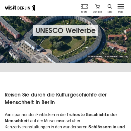
Berlins
Warenkorb
Tickets
Suche
Menü
offizielles
Direkt
Tourismusportal
zum
Inhalt
UNESCO Welterbe
Hufeisensiedlung, Luftaufnahme © Oliver Lang
Reisen Sie durch die Kulturgeschichte der
Menschheit: in Berlin
Von spannenden Einblicken in die
früheste Geschichte der
auf der Museumsinsel über
Menschheit
Konzertveranstaltungen in den wunderbaren
Schlössern in und