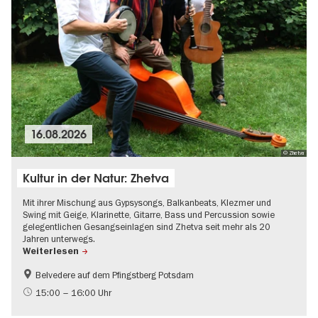
16.08.2026
© Zhetva
Kultur in der Natur: Zhetva
Mit ihrer Mischung aus Gypsysongs, Balkanbeats, Klezmer und
Swing mit Geige, Klarinette, Gitarre, Bass und Percussion sowie
gelegentlichen Gesangseinlagen sind Zhetva seit mehr als 20
Jahren unterwegs.
Weiterlesen
Belvedere auf dem Pfingstberg Potsdam
Brandenburg
Gratis
15:00 – 16:00 Uhr
Open Air