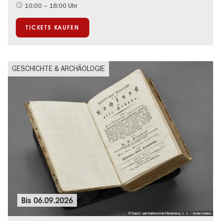
UNESCO Welterbe
10:00 – 18:00 Uhr
TICKETS KAUFEN
GESCHICHTE & ARCHÄOLOGIE
Bis
06.09.2026
© Kunst- und Kulturverein Rheinsberg e. V. / Daniel Lindner