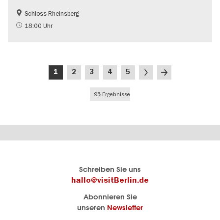
Schloss Rheinsberg
Brandenburg
Food
18:00 Uhr
Schlösser & Gärten
UNESCO Welterbe
Seitennummerierung
Aktuelle
Seite
Seite
Seite
Seite
Nächste
Letzte
1
2
3
4
5
Seite
Seite
Seite
95 Ergebnisse
Berlins
visitBerlin-Blog
Schreiben Sie uns
offizielles
Hier
hallo@visitBerlin.de
Reiseportal
schreiben
Abonnieren Sie
visitBerlin.de
die
unseren
Newsletter
Berlin-
Wir kennen
Insider
Berlin und