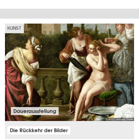
KUNST
Dauer­aus­stel­lung
© SPSG / Wolfgang Pfauder
Die Rückkehr der Bilder