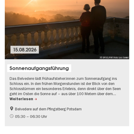
15.08.2026
© SPSG/FVP, Foto: Leo Seidel
Sonnenaufgangsführung
Das Belvedere lädt Frühaufsteher:innen zum Sonnenaufgang ins
Schloss ein. In den frühen Morgenstunden ist der Blick von den
Schlosstürmen ein besonderes Erlebnis, denn direkt über den Seen
geht im Osten die Sonne auf – aus über 100 Metern über dem…
Weiterlesen
Belvedere auf dem Pfingstberg Potsdam
Brandenburg
Open Air
05:30 – 06:30 Uhr
Schlösser & Gärten
UNESCO Welterbe