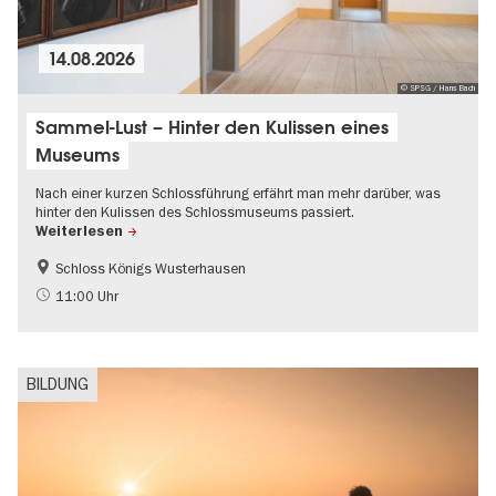
14.08.2026
© SPSG / Hans Bach
Sammel-Lust – Hinter den Kulissen eines
Museums
Nach einer kurzen Schlossführung erfährt man mehr darüber, was
hinter den Kulissen des Schlossmuseums passiert.
Weiterlesen
Schloss Königs Wusterhausen
Brandenburg
Kinder
11:00 Uhr
Schlösser & Gärten
UNESCO Welterbe
BILDUNG