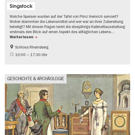
Singstock
Welche Speisen wurden auf der Tafel von Prinz Heinrich serviert?
Woher stammten die Lebensmittel und wer war an ihrer Zubereitung
beteiligt? Mit diesen Fragen lenkt die diesjährige Kabinettausstellung
erstmals den Blick auf einen Aspekt des alltäglichen Lebens…
Weiterlesen
Schloss Rheinsberg
Geschichte
Brandenburg
10:00 – 17:30 Uhr
Schlösser & Gärten
UNESCO Welterbe
GESCHICHTE & ARCHÄOLOGIE