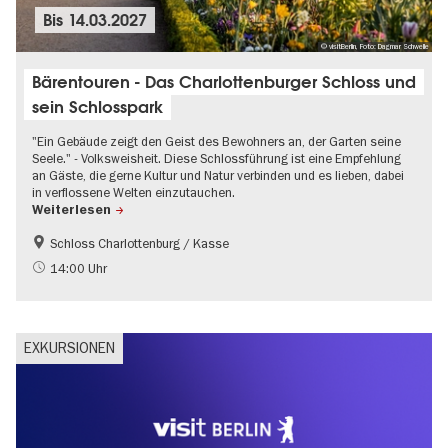
Bis
14.03.2027
© visitBerlin, Foto: Dagmar Schwelle
Bärentouren - Das Charlottenburger Schloss und
sein Schlosspark
"Ein Gebäude zeigt den Geist des Bewohners an, der Garten seine
Seele." - Volksweisheit. Diese Schlossführung ist eine Empfehlung
an Gäste, die gerne Kultur und Natur verbinden und es lieben, dabei
in verflossene Welten einzutauchen.
Weiterlesen
Schloss Charlottenburg / Kasse
Geschichte
Schlösser & Gärten
14:00 Uhr
UNESCO Welterbe
EXKURSIONEN