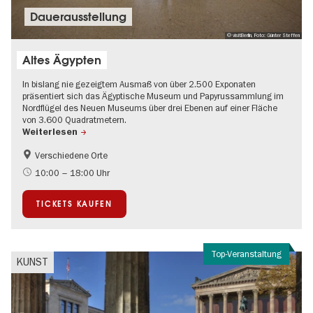
Dauer­aus­stel­lung
© visitBerlin, Foto: Günter Steffen
Altes Ägypten
In bislang nie gezeigtem Ausmaß von über 2.500 Exponaten
präsentiert sich das Ägyptische Museum und Papyrussammlung im
Nordflügel des Neuen Museums über drei Ebenen auf einer Fläche
von 3.600 Quadratmetern.
Weiterlesen
Verschiedene Orte
Geschichte
International
10:00 – 18:00 Uhr
UNESCO Welterbe
TICKETS KAUFEN
Top-Veranstaltung
KUNST