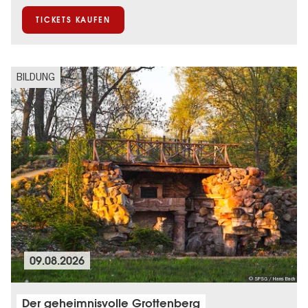
Stadtentwicklung + Architektur
UNESCO Welterbe
TICKETS KAUFEN
BILDUNG
09.08.2026
© SPSG / Hans Bach
Der geheimnisvolle Grottenberg