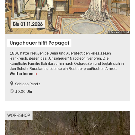
Bis
01.11.2026
© Sammlung Jürgen Luh
Ungeheuer trifft Papagei
1806 hatte Preußen bei Jena und Auerstedt den Krieg gegen
Frankreich, gegen das „Ungeheuer“ Napoleon, verloren. Die
königliche Familie floh daraufhin nach Ostpreußen und begab sich in
den Schutz Russlands, ebenso ein Rest der preußischen Armee.
Weiterlesen
Schloss Paretz
Brandenburg
Schlösser & Gärten
10:00 Uhr
UNESCO Welterbe
WORKSHOP