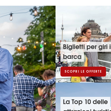
Biglietti per giri 
barca
SCOPRI LE OFFERTE
© Reederei Win
La Top 10 delle