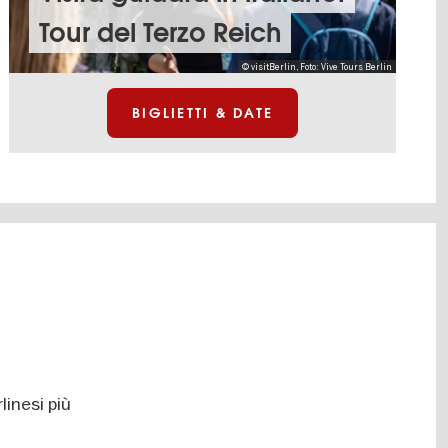
Tour del Terzo Reich
© visitBerlin, Foto: Vive Tours Berlin
BIGLIETTI & DATE
rlinesi più