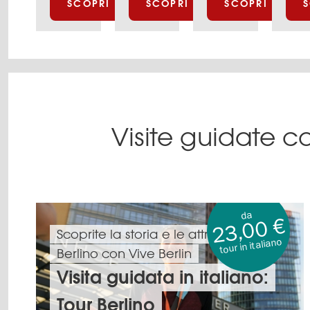
SCOPRI LE OFFERTE
SCOPRI LE OFFERTE
SCOPRI LE OFF
S
art
the
Exhibition
dealers
Volksbad
at
of
am
Gropius
his
Rosa-
Bau
time,
Luxemburg-
in
showcasing
Platz
his
for
Visite guidate co
da
23,00 €
Scoprite la storia e le attrazioni di
tour in italiano
Berlino con Vive Berlin
Visita guidata in italiano:
Tour Berlino