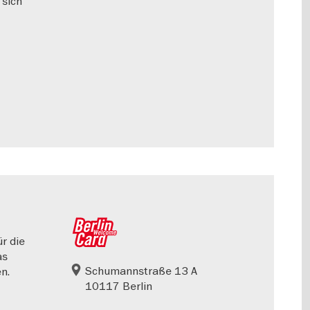
 sich
ür die
as
Schumannstraße 13 A
n.
10117 Berlin