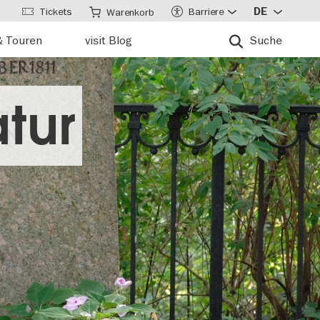
Tickets
Barriere
DE
Warenkorb
& Touren
visit Blog
Suche
atur