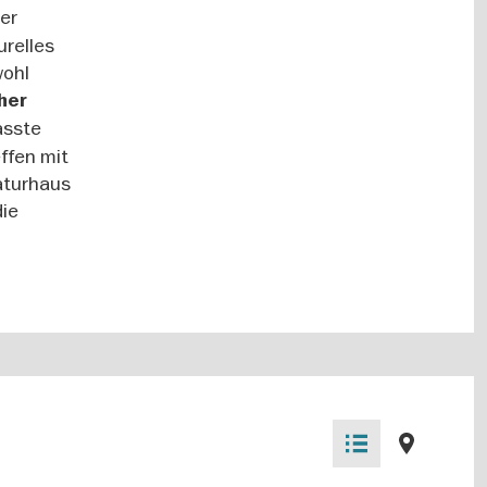
der
relles
wohl
her
asste
ffen mit
raturhaus
die
Listenansicht
Kartenansich