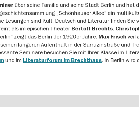
über seine Familie und seine Stadt Berlin und hat 
miner
geschichtensammlung „Schönhauser Allee“ ein multikultu
ne Lesungen sind Kult. Deutsch und Literatur finden Sie 
eint als im epischen Theater
.
Bertolt Brechts
Christop
lin“ zeigt das Berlin der 1920er Jahre.
verf
Max Frisch
 seinen längeren Aufenthalt in der Sarrazinstraße und Tre
ressante Seminare besuchen Sie mit Ihrer Klasse im Lite
und im
. In Berlin wird 
um
Literaturforum im Brechthaus