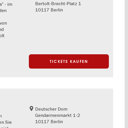
Bertolt-Brecht-Platz 1
" - im
10117 Berlin
 den
 von
nd
olt
TICKETS KAUFEN
Deutscher Dom
Gendarmenmarkt 1-2
m
10117 Berlin
n Sie