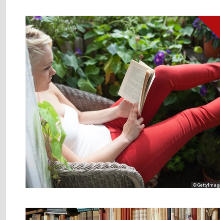
© GettyImag