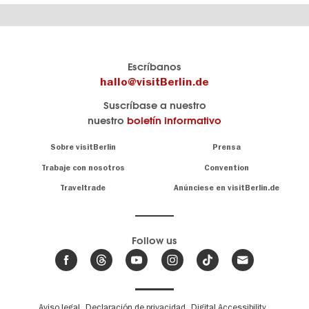
El
visitBerlin-Blog
Escríbanos
portal
Aquí
hallo@visitBerlin.de
de
publican
Suscríbase a nuestro
viajes
los
nuestro
boletín informativo
oficial
Berlin-
de
Insider.
Navigation:
Sobre visitBerlin
Prensa
Berlin
About
visitBerlin.de
Trabaje con nosotros
Convention
Consejos
únicos
Conocemos
Traveltrade
Anúnciese en visitBerlin.de
para
Berlín y
toda
estamos
a
la
su
.
capital
disposición
Follow us
Le
Noticias
ofrecemos
de
ofertas
Berlín,
,
de viaje
eventos
Fußbereichsmenü
Aviso legal
Declaración de privacidad
Digital Accessibility
y
hoteles