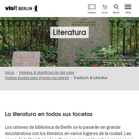
Portal
Cesta
Entradas
Buscar
Menú
oficial
Pasar
de
al
turismo
contenido
Literatura
de
principal
Berlín
Kleist's grave © Foto: Jochen Jansen by wikimedia commons
Inicio
Hoteles & planificación del viaje
Visitas guidas para grupos escolares
Deutsch & Literatur
La literatura en todas sus facetas
Los ratones de biblioteca de Berlín se lo pasarán en grande
mezclándose con los literatos en varios lugares de la ciudad. Las