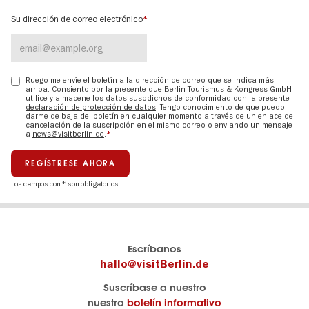
Su dirección de correo electrónico
Ruego me envíe el boletín a la dirección de correo que se indica más
arriba. Consiento por la presente que Berlin Tourismus & Kongress GmbH
utilice y almacene los datos susodichos de conformidad con la presente
declaración de protección de datos
. Tengo conocimiento de que puedo
darme de baja del boletín en cualquier momento a través de un enlace de
cancelación de la suscripción en el mismo correo o enviando un mensaje
a
news@visitberlin.de
.
Your Birthday
Your Link
Los campos con * son obligatorios.
El
visitBerlin-Blog
Escríbanos
portal
Aquí
hallo@visitBerlin.de
de
publican
Suscríbase a nuestro
viajes
los
nuestro
boletín informativo
oficial
Berlin-