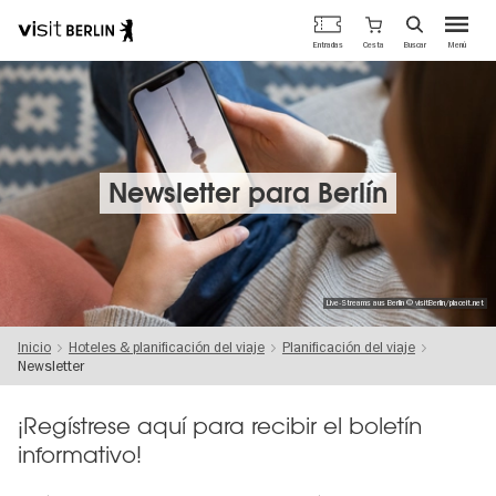
Portal
Cesta
Entradas
Buscar
Menú
oficial
Pasar
de
al
turismo
contenido
de
principal
Berlín
Newsletter para Berlín
Live-Streams aus Berlin © visitBerlin/placeit.net
Inicio
Hoteles & planificación del viaje
Planificación del viaje
Newsletter
¡Regístrese aquí para recibir el boletín
informativo!