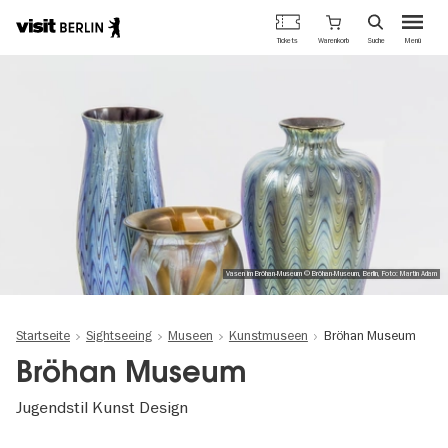
Berlins
Warenkorb
Tickets
Suche
Menü
offizielles
Direkt
Tourismusportal
zum
Inhalt
Vasen im Bröhan-Museum © Bröhan-Museum, Berlin, Foto: Martin Adam
Startseite
Sightseeing
Museen
Kunstmuseen
Bröhan Museum
Bröhan Museum
Jugendstil Kunst Design