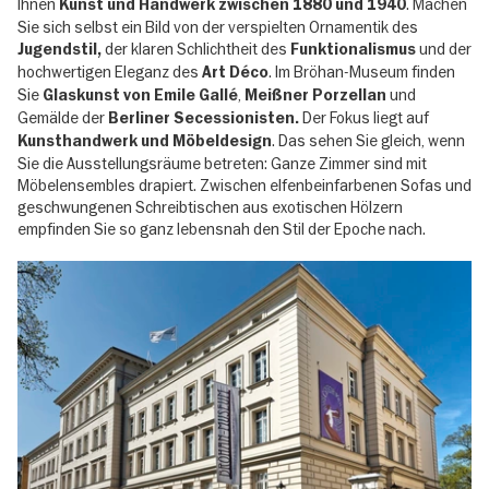
Ihnen
. Machen
Kunst und Handwerk zwischen 1880 und 1940
Sie sich selbst ein Bild von der verspielten Ornamentik des
der klaren Schlichtheit des
und der
Jugendstil,
Funktionalismus
hochwertigen Eleganz des
. Im Bröhan-Museum finden
Art Déco
Sie
,
und
Glaskunst von Emile Gallé
Meißner Porzellan
Gemälde der
Der Fokus liegt auf
Berliner Secessionisten.
. Das sehen Sie gleich, wenn
Kunsthandwerk und Möbeldesign
Sie die Ausstellungsräume betreten: Ganze Zimmer sind mit
Möbelensembles drapiert. Zwischen elfenbeinfarbenen Sofas und
geschwungenen Schreibtischen aus exotischen Hölzern
empfinden Sie so ganz lebensnah den Stil der Epoche nach.