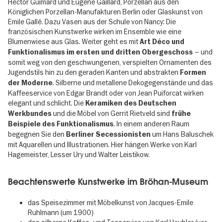
Hector Guimard und Eugène Gaillard, Porzellan aus den
Königlichen Porzellan-Manufakturen Berlin oder Glaskunst von
Emile Gallé. Dazu Vasen aus der Schule von Nancy: Die
französischen Kunstwerke wirken im Ensemble wie eine
Blumenwiese aus Glas. Weiter geht es mit
Art Déco und
– und
Funktionalismus
im ersten und dritten Obergeschoss
somit weg von den geschwungenen, verspielten Ornamenten des
Jugendstils hin zu den geraden Kanten und abstrakten
Formen
. Silberne und metallene Dekogegenstände und das
der Moderne
Kaffeeservice von Edgar Brandt oder von Jean Puiforcat wirken
elegant und schlicht. Die
Keramiken des Deutschen
und die Möbel von Gerrit Rietveld sind
Werkbundes
frühe
. In einem anderen Raum
Beispiele des Funktionalismus
begegnen Sie den
um Hans Baluschek
Berliner Secessionisten
mit Aquarellen und Illustrationen. Hier hängen Werke von Karl
Hagemeister, Lesser Ury und Walter Leistikow.
Beachtenswerte Kunstwerke im Bröhan-Museum
das Speisezimmer mit Möbelkunst von Jacques-Emile
Ruhlmann (um 1900)