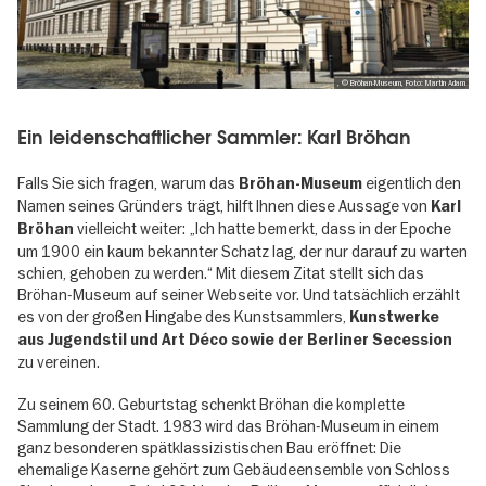
, © Bröhan-Museum, Foto: Martin Adam
Ein leidenschaftlicher Sammler: Karl Bröhan
Falls Sie sich fragen, warum das
eigentlich den
Bröhan-Museum
Namen seines Gründers trägt, hilft Ihnen diese Aussage von
Karl
vielleicht weiter: „Ich hatte bemerkt, dass in der Epoche
Bröhan
um 1900 ein kaum bekannter Schatz lag, der nur darauf zu warten
schien, gehoben zu werden.“ Mit diesem Zitat stellt sich das
Bröhan-Museum auf seiner Webseite vor. Und tatsächlich erzählt
es von der großen Hingabe des Kunstsammlers,
Kunstwerke
aus Jugendstil und Art Déco sowie der Berliner Secession
zu vereinen.
Zu seinem 60. Geburtstag schenkt Bröhan die komplette
Sammlung der Stadt. 1983 wird das Bröhan-Museum in einem
ganz besonderen spätklassizistischen Bau eröffnet: Die
ehemalige Kaserne gehört zum Gebäudeensemble von Schloss