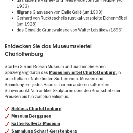
das silberne Kaffee- und Teeservice von Karl Heubler (vor
1933)
filigrane Glasvasen von Emile Gallé (um 1903)
Gerhard von Ruckteschells rustikal-verspielte Eichenmöbel
(um 1928)
das Gemälde Grunewaldsee von Walter Leistikow (1895)
Entdecken Sie das Museumsviertel
Charlottenburg
Starten Sie am Bröhan Museum und machen Sie einen
Spaziergang durch das
In
Museumsviertel Charlottenburg.
unmittelbarer Nähe finden Sie berühmte Museen und
Sammlungen - jedes Haus mit einem anderen kulturellen
Schwerpunkt: Von antiker Skulpturen über den Kronschatz der
Preußen bis hin zum Surrealismus.
Schloss Charlottenburg
Museum Berggruen
Käthe-Kollwitz-Museum
Sammlung Scharf-Gerstenberg