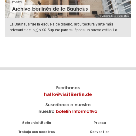
metal
Archivo berlinés de la Bauhaus
© visitBerlin, Foto: Marcus Ebener
La Bauhaus fue la escuela de diseño, arquitectura y arte más
relevante del siglo XX. Supuso para su época un nuevo estilo. La
"lámpara de la
IR A VISTA DE DETALLES
El
visitBerlin-Blog
Escríbanos
portal
Aquí
hallo@visitBerlin.de
de
publican
Suscríbase a nuestro
viajes
los
nuestro
boletín informativo
oficial
Berlin-
de
Insider.
Navigation:
Sobre visitBerlin
Prensa
Berlin
About
visitBerlin.de
Trabaje con nosotros
Convention
Consejos