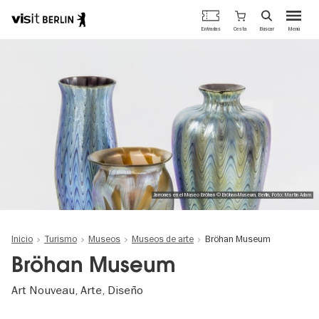
Portal
Cesta
Entradas
Buscar
Menú
oficial
Pasar
de
al
turismo
contenido
de
principal
Berlín
Jarrones en el Museo Bröhan © Bröhan-Museum, Berlin, Foto: Martin Adam
Inicio
Turismo
Museos
Museos de arte
Bröhan Museum
Bröhan Museum
Art Nouveau, Arte, Diseño