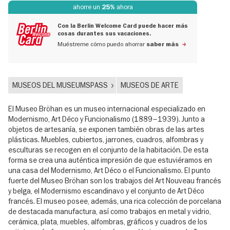
ahorre un
ahora
25%
Con la Berlin Welcome Card puede hacer más
cosas durantes sus vacaciones.
Muéstreme cómo puedo ahorrar
saber más
MUSEOS DEL MUSEUMSPASS
MUSEOS DE ARTE
El Museo Bröhan es un museo internacional especializado en
Modernismo, Art Déco y Funcionalismo (1889–1939). Junto a
objetos de artesanía, se exponen también obras de las artes
plásticas. Muebles, cubiertos, jarrones, cuadros, alfombras y
esculturas se recogen en el conjunto de la habitación. De esta
forma se crea una auténtica impresión de que estuviéramos en
una casa del Modernismo, Art Déco o el Funcionalismo. El punto
fuerte del Museo Bröhan son los trabajos del Art Nouveau francés
y belga, el Modernismo escandinavo y el conjunto de Art Déco
francés. El museo posee, además, una rica colección de porcelana
de destacada manufactura, así como trabajos en metal y vidrio,
cerámica, plata, muebles, alfombras, gráficos y cuadros de los