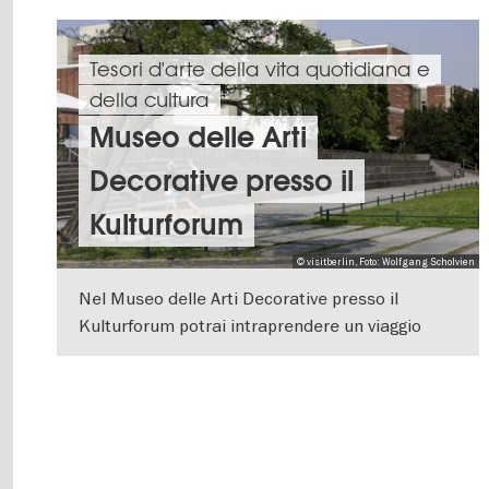
Tesori d'arte della vita quotidiana e
della cultura
Museo delle Arti
Decorative presso il
Kulturforum
© visitberlin, Foto: Wolfgang Scholvien
Nel Museo delle Arti Decorative presso il
Kulturforum potrai intraprendere un viaggio
attraverso la storia della moda, dell'arte e del
VISUALIZZA DETTAGLI