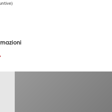
untive)
ormazioni