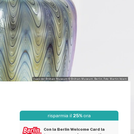
I vasi del Bröhan-Museum © Bröhan-Museum, Berlin, Foto: Martin Adam
risparmia il
ora
25%
Con la Berlin Welcome Card la