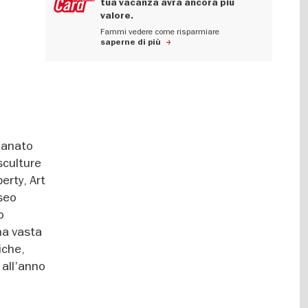
tua vacanza avrà ancora più
valore.
Fammi vedere come risparmiare
saperne di più
gianato
 sculture
berty, Art
useo
o
na vasta
iche,
e all'anno