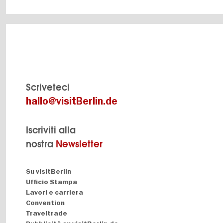
Scriveteci
hallo@visitBerlin.de
Iscriviti alla
nostra
Newsletter
Navigation:
Su visitBerlin
About
Ufficio Stampa
Lavori e carriera
Convention
Traveltrade