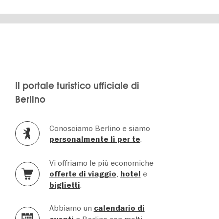
Il portale turistico ufficiale di
Berlino
Conosciamo Berlino e siamo
.
personalmente lì per te
Vi offriamo le più economiche
,
e
offerte di viaggio
hotel
.
biglietti
Abbiamo un
calendario di