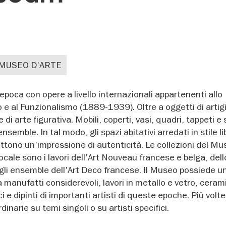
MUSEO D'ARTE
poca con opere a livello internazionali appartenenti allo
Deco e al Funzionalismo (1889-1939). Oltre a oggetti di arti
di arte figurativa. Mobili, coperti, vasi, quadri, tappeti e
nsemble. In tal modo, gli spazi abitativi arredati in stile li
ettono un'impressione di autenticità. Le collezioni del M
cale sono i lavori dell'Art Nouveau francese e belga, dell
gli ensemble dell'Art Deco francese. Il Museo possiede u
a manufatti considerevoli, lavori in metallo e vetro, ceram
ci e dipinti di importanti artisti di queste epoche. Più volt
inarie su temi singoli o su artisti specifici.