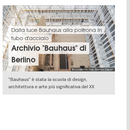
Dalla luce Bauhaus alla poltrona in
tubo d'acciaio
Archivio "Bauhaus" di
Berlino
© visitBerlin, Foto: Marcus Ebener
"Bauhaus" è stata la scuola di design,
architettura e arte più significativa del XX
secolo. Nel corso degli anni, Bauhaus ha creato
VISUALIZZA DETTAGLI
un vero