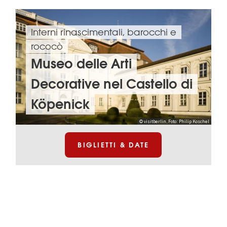
Interni rinascimentali, barocchi e
rococò
Museo delle Arti
Decorative nel Castello di
Köpenick
© visitberlin, Foto: Philip Koschel
BIGLIETTI & DATE