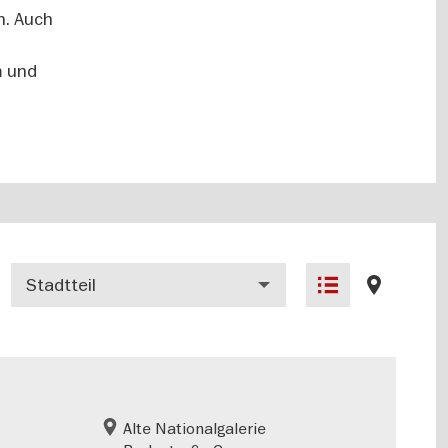
n. Auch
m und
Stadtteil
Listenansicht
Kartenansich
Alte Nationalgalerie