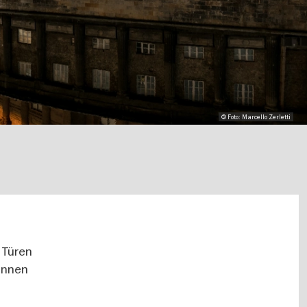
© Foto: Marcello Zerletti
 Türen
können