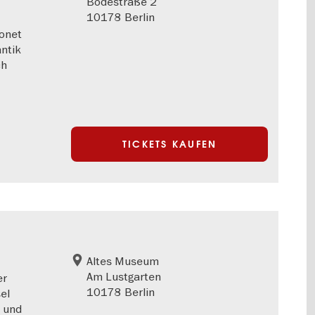
Bodestraße 2
10178 Berlin
onet
ntik
ch
TICKETS KAUFEN
Altes Museum
Am Lustgarten
er
10178 Berlin
el
n und