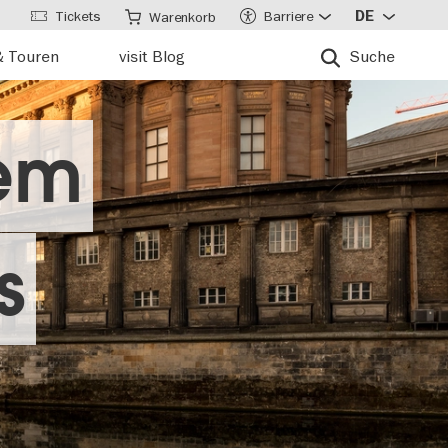
Tickets
Barriere
DE
Warenkorb
& Touren
visit Blog
Suche
em
s