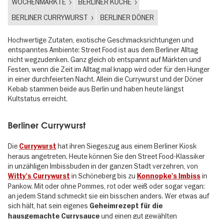
WOCHENMÄRKTE
BERLINER KÜCHE
BERLINER CURRYWURST
BERLINER DÖNER
Hochwertige Zutaten, exotische Geschmacksrichtungen und
entspanntes Ambiente: Street Food ist aus dem Berliner Alltag
nicht wegzudenken. Ganz gleich ob entspannt auf Märkten und
Festen, wenn die Zeit im Alltag mal knapp wird oder für den Hunger
in einer durchfeierten Nacht. Allein die Currywurst und der Döner
Kebab stammen beide aus Berlin und haben heute längst
Kultstatus erreicht.
Berliner Currywurst
Die
hat ihren Siegeszug aus einem Berliner Kiosk
Currywurst
heraus angetreten. Heute können Sie den Street Food-Klassiker
in unzähligen Imbissbuden in der ganzen Stadt verzehren, von
in Schöneberg bis zu
in
Witty's Currywurst
Konnopke's Imbiss
Pankow. Mit oder ohne Pommes, rot oder weiß oder sogar vegan:
an jedem Stand schmeckt sie ein bisschen anders. Wer etwas auf
sich hält, hat sein eigenes
Geheimrezept für die
und einen gut gewählten
hausgemachte Currysauce