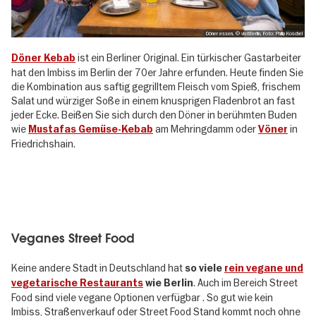
Döner essen, © visitBerlin, Foto: Philip Koschel
ist ein Berliner Original. Ein türkischer Gastarbeiter
Döner Kebab
hat den Imbiss im Berlin der 70er Jahre erfunden. Heute finden Sie
die Kombination aus saftig gegrilltem Fleisch vom Spieß, frischem
Salat und würziger Soße in einem knusprigen Fladenbrot an fast
jeder Ecke. Beißen Sie sich durch den Döner in berühmten Buden
wie
am Mehringdamm oder
in
Mustafas Gemüse-Kebab
Vöner
Friedrichshain.
Veganes Street Food
Keine andere Stadt in Deutschland hat
so viele
rein vegane und
. Auch im Bereich Street
vegetarische Restaurants
wie Berlin
Food sind viele vegane Optionen verfügbar . So gut wie kein
Imbiss, Straßenverkauf oder Street Food Stand kommt noch ohne