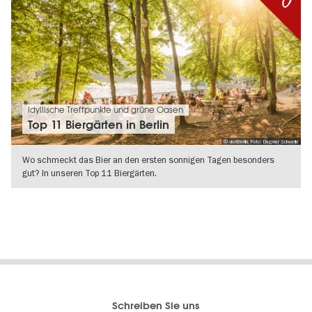
Idyllische Treffpunkte und grüne Oasen
Top 11 Biergärten in Berlin
© visitBerlin, Foto: Dagmar Schwelle
Wo schmeckt das Bier an den ersten sonnigen Tagen besonders
gut? In unseren Top 11 Biergärten.
WEITERLESEN
Berlins
visitBerlin-Blog
Schreiben Sie uns