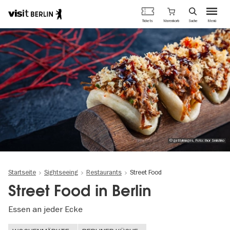
Berlins
Warenkorb
Tickets
Suche
Menü
offizielles
Direkt
Tourismusportal
zum
Inhalt
© gettyimages, Foto: Ihor Smishko
Startseite
Sightseeing
Restaurants
Street Food
Street Food in Berlin
Essen an jeder Ecke