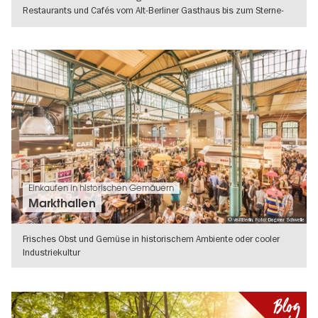
Restaurants und Cafés vom Alt-Berliner Gasthaus bis zum Sterne-
Restaurant.
WEITERLESEN
Einkaufen in historischen Gemäuern
Markthallen
© visitBerlin, Foto: Dagmar Schwelle
Frisches Obst und Gemüse in historischem Ambiente oder cooler
Industriekultur
WEITERLESEN