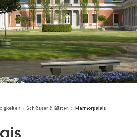
digkeiten
Schlösser & Gärten
Marmorpalais
ais