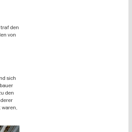
traf den
den von
nd sich
rbauer
zu den
nderer
t waren,