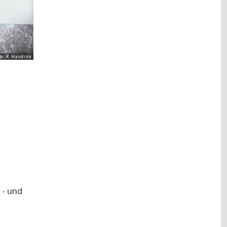
o: R. Handrick
 - und