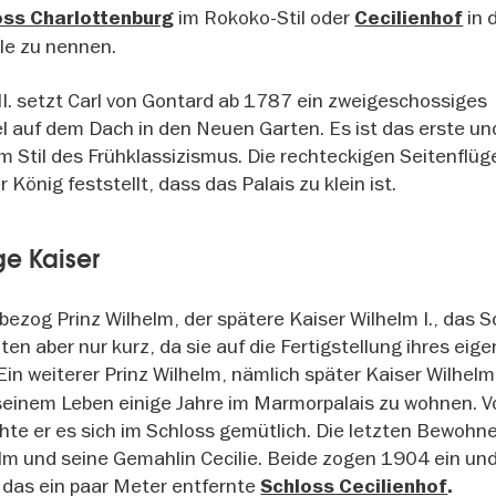
im Rokoko-Stil oder
in 
oss Charlottenburg
Cecilienhof
ele zu nennen.
 II. setzt Carl von Gontard ab 1787 ein zweigeschossiges
 auf dem Dach in den Neuen Garten. Es ist das erste un
m Stil des Frühklassizismus. Die rechteckigen Seitenflüg
König feststellt, dass das Palais zu klein ist.
ge Kaiser
bezog Prinz Wilhelm, der spätere Kaiser Wilhelm I., das S
ten aber nur kurz, da sie auf die Fertigstellung ihres eig
Ein weiterer Prinz Wilhelm, nämlich später Kaiser Wilhelm I
n seinem Leben einige Jahre im Marmorpalais zu wohnen. 
te er es sich im Schloss gemütlich. Die letzten Bewohn
elm und seine Gemahlin Cecilie. Beide zogen 1904 ein un
n das ein paar Meter entfernte
Schloss Cecilienhof
.