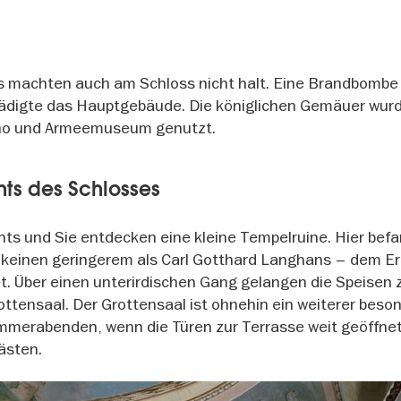
s machten auch am Schloss nicht halt. Eine Brandbombe 
hädigte das Hauptgebäude. Die königlichen Gemäuer wur
sino und Armeemuseum genutzt.
hts des Schlosses
chts und Sie entdecken eine kleine Tempelruine. Hier befa
 keinen geringerem als Carl Gotthard Langhans – dem E
t. Über einen unterirdischen Gang gelangen die Speisen 
ottensaal. Der Grottensaal ist ohnehin ein weiterer beso
mmerabenden, wenn die Türen zur Terrasse weit geöffne
ästen.