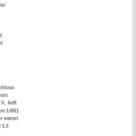
der
d
el
chloss
enen
I., ließ
Von 1881
er waren
d 13