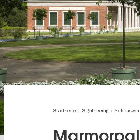
Startseite
Sightseeing
Sehenswür
Marmorpal