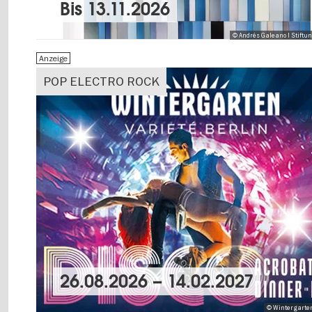
Bis
13.11.2026
© Andrés Galeano I Stiftu
Anzeige
POP ELECTRO ROCK
26.08.2026
–
14.02.2027
© Wintergarten