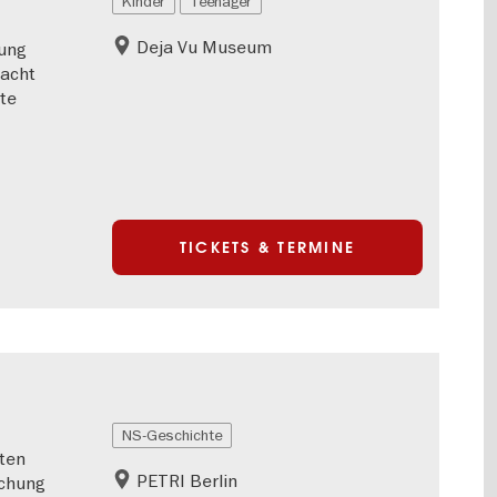
Kinder
Teenager
Deja Vu Museum
ung
macht
kte
TICKETS & TERMINE
NS-Geschichte
ten
PETRI Berlin
schung