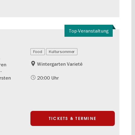
Top-Veranstaltung
Food
Kultursommer
n
Wintergarten Varieté
hren
-
rsten
20:00 Uhr
TICKETS & TERMINE