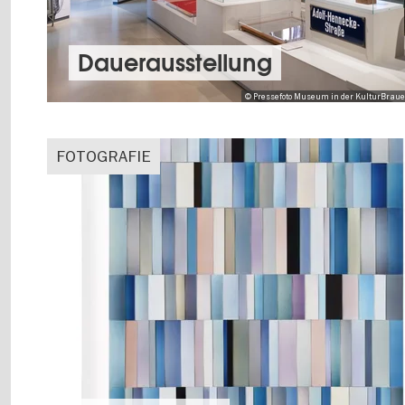
Dauer­aus­stel­lung
© Pressefoto Museum in der KulturBrauere
FOTOGRAFIE