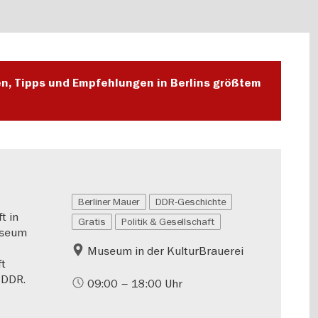
en, Tipps und Empfehlungen in Berlins größtem
Berliner Mauer
DDR-Geschichte
t in
Gratis
Politik & Gesellschaft
useum
Museum in der KulturBrauerei
ft
 DDR.
09:00 – 18:00 Uhr