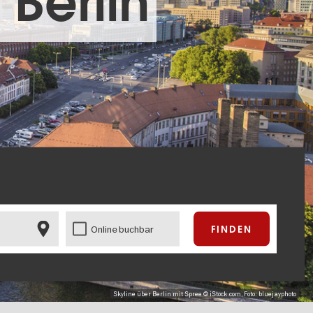
 Berlin
Online buchbar
Skyline über Berlin mit Spree © iStock.com, Foto: bluejayphoto