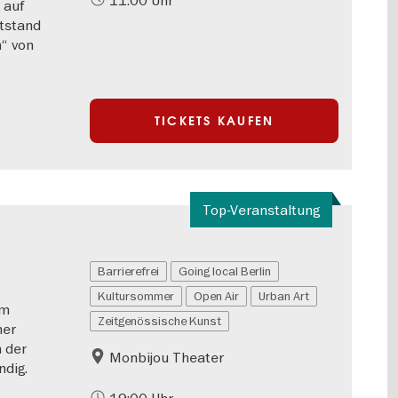
11:00 Uhr
 auf
tstand
“ von
TICKETS KAUFEN
Top-Veranstaltung
Barrierefrei
Going local Berlin
Kultursommer
Open Air
Urban Art
em
Zeitgenössische Kunst
ner
 der
Monbijou Theater
ndig.
19:00 Uhr