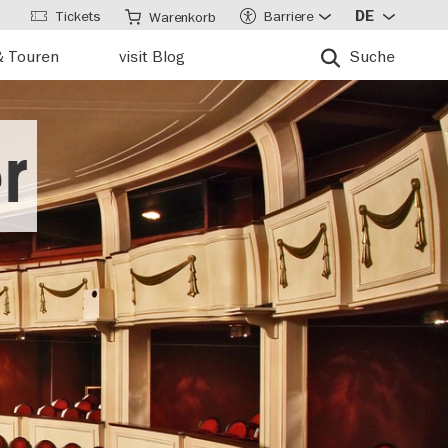
Tickets
Barriere
DE
Warenkorb
& Touren
visit Blog
Suche
r