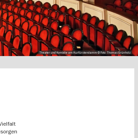
Theater und Komödie am Kurfürstendamm © Foto: Thomas Grünholz
ielfalt
 sorgen