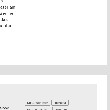
rn
eater am
Berliner
 das
heater
Kultursommer
Literatur
slose
NS-Geschichte
Open Air