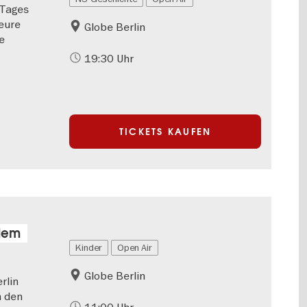
 Tages
eure
Globe Berlin
e
19:30 Uhr
TICKETS KAUFEN
 dem
Kinder
Open Air
Globe Berlin
rlin
n den