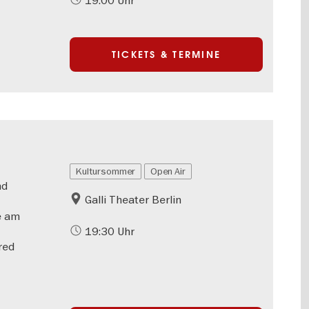
TICKETS & TERMINE
Kultursommer
Open Air
nd
Galli Theater Berlin
ie am
19:30 Uhr
fred