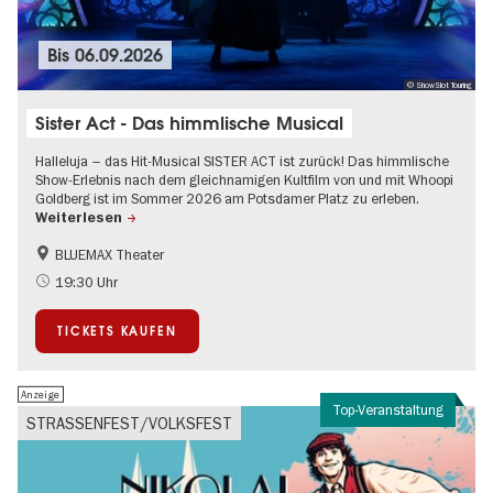
Bis
06.09.2026
© ShowSlot Touring
Sister Act - Das himmlische Musical
Halleluja – das Hit-Musical SISTER ACT ist zurück! Das himmlische
Show-Erlebnis nach dem gleichnamigen Kultfilm von und mit Whoopi
Goldberg ist im Sommer 2026 am Potsdamer Platz zu erleben.
Weiterlesen
BLUEMAX Theater
Kultursommer
Musikstadt
19:30 Uhr
TICKETS KAUFEN
Anzeige
Top-Veranstaltung
STRASSENFEST/VOLKSFEST