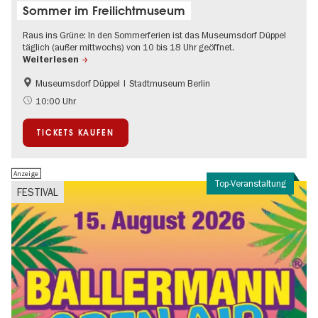
Sommer im Freilichtmuseum
Raus ins Grüne: In den Sommerferien ist das Museumsdorf Düppel
täglich (außer mittwochs) von 10 bis 18 Uhr geöffnet.
Weiterlesen
Museumsdorf Düppel | Stadtmuseum Berlin
Geschichte
Kinder
10:00 Uhr
Kultursommer
Teenager
TICKETS KAUFEN
Anzeige
Top-Veranstaltung
FESTIVAL