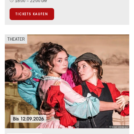
18:00 – 22:00 Uhr
Musikstadt
TICKETS KAUFEN
THEATER
Bis
12.09.2026
© Bernd Schönberger