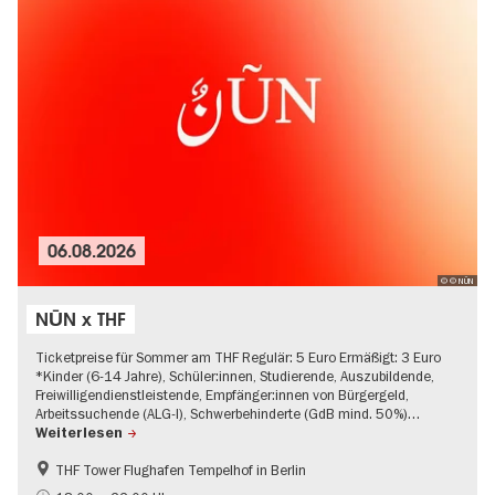
06.08.2026
© © NŪN
NŪN x THF
Ticketpreise für Sommer am THF Regulär: 5 Euro Ermäßigt: 3 Euro
*Kinder (6-14 Jahre), Schüler:innen, Studierende, Auszubildende,
Freiwilligendienstleistende, Empfänger:innen von Bürgergeld,
Arbeitssuchende (ALG-I), Schwerbehinderte (GdB mind. 50%)…
Weiterlesen
THF Tower Flughafen Tempelhof in Berlin
Experimentelle und zeitgenössische Musik
Kultursommer