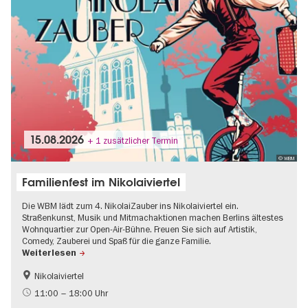
15.08.2026
+ 1 zusätzlicher Termin
© WBM
Familienfest im Nikolaiviertel
Die WBM lädt zum 4. NikolaiZauber ins Nikolaiviertel ein.
Straßenkunst, Musik und Mitmachaktionen machen Berlins ältestes
Wohnquartier zur Open-Air-Bühne. Freuen Sie sich auf Artistik,
Comedy, Zauberei und Spaß für die ganze Familie.
Weiterlesen
Nikolaiviertel
Barrierefrei
Food
11:00 – 18:00 Uhr
Going local Berlin