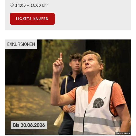
Kultursommer
14:00 – 16:00 Uhr
TICKETS KAUFEN
EXKURSIONEN
Bis
30.08.2026
© Peter Adamik