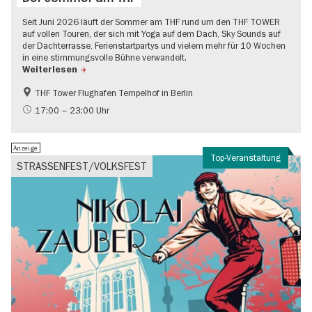
Seit Juni 2026 läuft der Sommer am THF rund um den THF TOWER
auf vollen Touren, der sich mit Yoga auf dem Dach, Sky Sounds auf
der Dachterrasse, Ferienstartpartys und vielem mehr für 10 Wochen
in eine stimmungsvolle Bühne verwandelt.
Weiterlesen
THF Tower Flughafen Tempelhof in Berlin
Experimentelle und zeitgenössische Musik
Food
17:00 – 23:00 Uhr
Kultursommer
Musikstadt
Anzeige
Zeitgenössische Kunst
Top-Veranstaltung
STRASSENFEST/VOLKSFEST