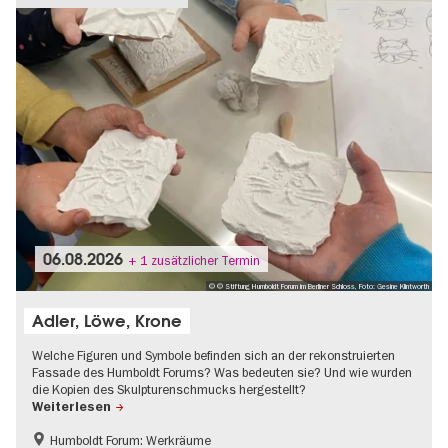
06.08.2026
+ 1 zusätzlicher Termin
© © Stiftung Humboldt Forum im Berliner Schloss, Foto: Gesine Klintworth
Adler, Löwe, Krone
Welche Figuren und Symbole befinden sich an der rekonstruierten
Fassade des Humboldt Forums? Was bedeuten sie? Und wie wurden
die Kopien des Skulpturenschmucks hergestellt?
Weiterlesen
Humboldt Forum: Werkräume
Kinder