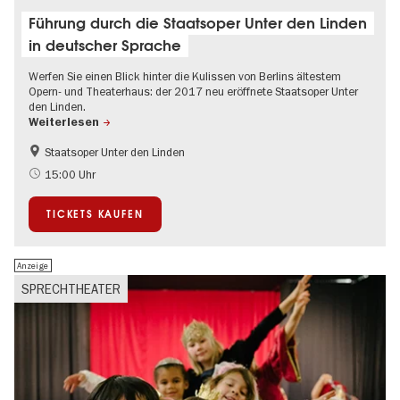
Führung durch die Staatsoper Unter den Linden
in deutscher Sprache
Werfen Sie einen Blick hinter die Kulissen von Berlins ältestem
Opern- und Theaterhaus: der 2017 neu eröffnete Staatsoper Unter
den Linden.
Weiterlesen
Staatsoper Unter den Linden
Musikstadt
Geschichte
15:00 Uhr
Klassik
Kultursommer
TICKETS KAUFEN
Anzeige
SPRECHTHEATER