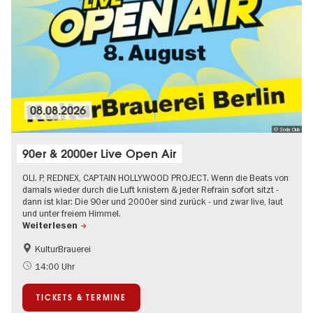
08.08.2026
© Soda Club
90er & 2000er Live Open Air
OLI. P, REDNEX, CAPTAIN HOLLYWOOD PROJECT. Wenn die Beats von
damals wieder durch die Luft knistern & jeder Refrain sofort sitzt -
dann ist klar: Die 90er und 2000er sind zurück - und zwar live, laut
und unter freiem Himmel.
Weiterlesen
KulturBrauerei
Barrierefrei
Going local Berlin
14:00 Uhr
Kultursommer
Open Air
TICKETS & TERMINE