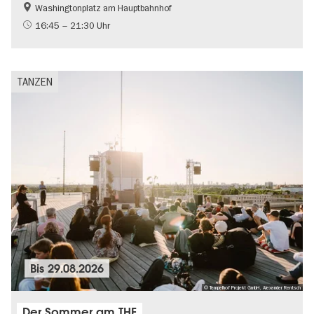
Washingtonplatz am Hauptbahnhof
Gratis
International
16:45 – 21:30 Uhr
Kinder
Kultursommer
Teenager
TANZEN
Bis
29.08.2026
© Tempelhof Projekt GmbH, Alexander Rentsch
Der Sommer am THF