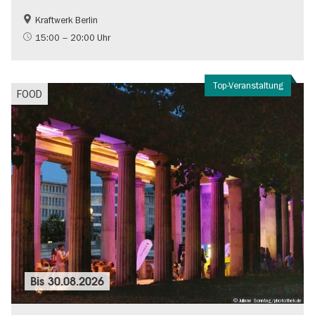
Kraftwerk Berlin
Kultursommer
15:00 – 20:00 Uhr
Top-Veranstaltung
FOOD
Bis
30.08.2026
© Juliane Sonntag/photothek.de