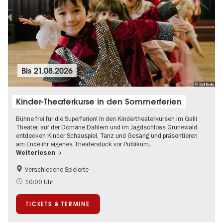
Bis
21.08.2026
© Galli Berlin
Kinder-Theaterkurse in den Sommerferien
Bühne frei für die Superferien! In den Kindertheaterkursen im Galli
Theater, auf der Domäne Dahlem und im Jagdschloss Grunewald
entdecken Kinder Schauspiel, Tanz und Gesang und präsentieren
am Ende ihr eigenes Theaterstück vor Publikum.
Weiterlesen
Verschiedene Spielorte
Kinder
Kultursommer
10:00 Uhr
Urban Art
Zeitgenössische Kunst
TICKETS & TERMINE