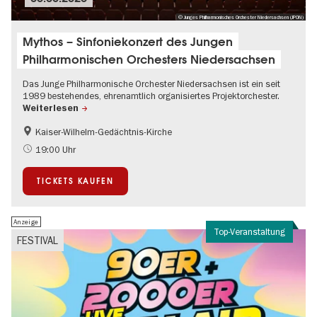
© Junges Philharmonisches Orchester Niedersachsen (JPON)
Mythos – Sinfoniekonzert des Jungen
Philharmonischen Orchesters Niedersachsen
Das Junge Philharmonische Orchester Niedersachsen ist ein seit
1989 bestehendes, ehrenamtlich organisiertes Projektorchester.
Weiterlesen
Kaiser-Wilhelm-Gedächtnis-Kirche
Klassik
Kultursommer
19:00 Uhr
Musikstadt
Um den Kurfürstendamm
TICKETS KAUFEN
Anzeige
Top-Veranstaltung
FESTIVAL