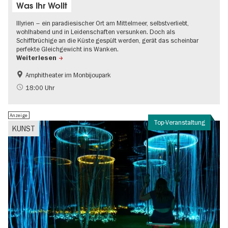
Was Ihr Wollt
Illyrien – ein paradiesischer Ort am Mittelmeer, selbstverliebt,
wohlhabend und in Leidenschaften versunken. Doch als
Schiffbrüchige an die Küste gespült werden, gerät das scheinbar
perfekte Gleichgewicht ins Wanken.
Weiterlesen
Amphitheater im Monbijoupark
Kultursommer
Open Air
18:00 Uhr
Anzeige
Top-Veranstaltung
KUNST