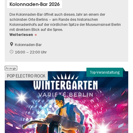
Kolonnaden-Bar 2026
Die Kolonnaden-Bar öffnet auch dieses Jahr an einem der
schönsten Orte Berlins – am Rande des historischen
Kolonnadenhofs auf der nördlichen Spitze der Museumsinsel Berlin
mit direktem Blick auf die Spree.
Weiterlesen
Kolonnaden-Bar
Food
Kultursommer
16:00 – 22:00 Uhr
Musikstadt
Open Air
Anzeige
Zeitgenössische Kunst
Top-Veranstaltung
POP ELECTRO ROCK