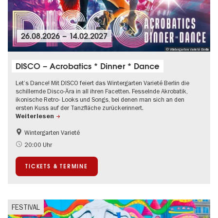
26.08.2026
–
14.02.2027
© Wintergarten Varieté Berlin
DISCO – Acrobatics * Dinner * Dance
Let’s Dance! Mit DISCO feiert das Wintergarten Varieté Berlin die
schillernde Disco-Ära in all ihren Facetten. Fesselnde Akrobatik,
ikonische Retro- Looks und Songs, bei denen man sich an den
ersten Kuss auf der Tanzfläche zurückerinnert.
Weiterlesen
Wintergarten Varieté
Food
Kultursommer
20:00 Uhr
TICKETS & TERMINE
FESTIVAL