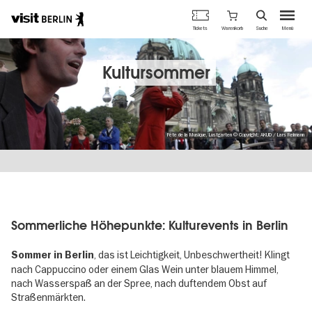
Berlins
Warenkorb
Tickets
Suche
Menü
offizielles
Direkt
Tourismusportal
zum
Inhalt
Kultursommer
Fête de la Musique, Lustgarten © Copyright: AKUD / Lars Reimann
Sommerliche Höhepunkte: Kulturevents in Berlin
, das ist Leichtigkeit, Unbeschwertheit! Klingt
Sommer in Berlin
nach Cappuccino oder einem Glas Wein unter blauem Himmel,
nach Wasserspaß an der Spree, nach duftendem Obst auf
Straßenmärkten.