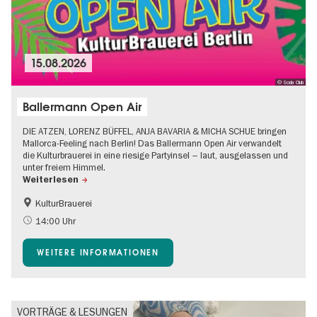
15.08.2026
© Soda Club
Ballermann Open Air
DIE ATZEN, LORENZ BÜFFEL, ANJA BAVARIA & MICHA SCHUE bringen
Mallorca-Feeling nach Berlin! Das Ballermann Open Air verwandelt
die Kulturbrauerei in eine riesige Partyinsel – laut, ausgelassen und
unter freiem Himmel.
Weiterlesen
KulturBrauerei
Barrierefrei
Going local Berlin
14:00 Uhr
Kultursommer
Open Air
WEITERE INFORMATIONEN
VORTRÄGE & LESUNGEN