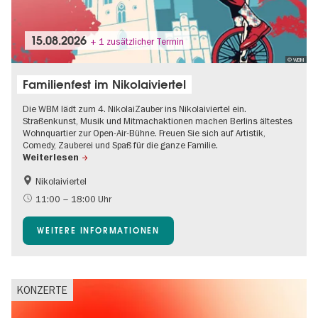
15.08.2026
+ 1 zusätzlicher Termin
© WBM
Familienfest im Nikolaiviertel
Die WBM lädt zum 4. NikolaiZauber ins Nikolaiviertel ein.
Straßenkunst, Musik und Mitmachaktionen machen Berlins ältestes
Wohnquartier zur Open-Air-Bühne. Freuen Sie sich auf Artistik,
Comedy, Zauberei und Spaß für die ganze Familie.
Weiterlesen
Nikolaiviertel
Barrierefrei
Food
11:00 – 18:00 Uhr
Going local Berlin
Gratis
WEITERE INFORMATIONEN
Kinder
Kultursommer
Open Air
Ticket-Tipp
KONZERTE