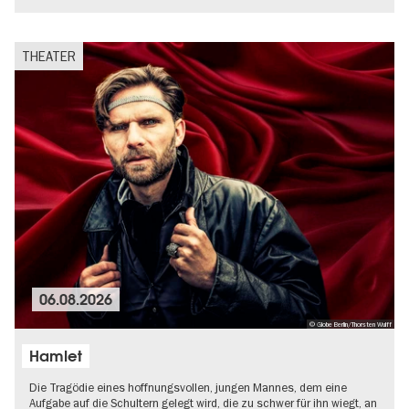
THEATER
06.08.2026
© Globe Berlin/Thorsten Wulff
Hamlet
Die Tragödie eines hoffnungsvollen, jungen Mannes, dem eine
Aufgabe auf die Schultern gelegt wird, die zu schwer für ihn wiegt, an