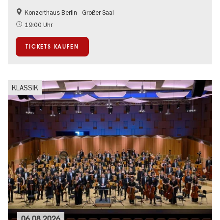
Konzerthaus Berlin - Großer Saal
Kultursommer
19:00 Uhr
TICKETS KAUFEN
KLASSIK
06.08.2026