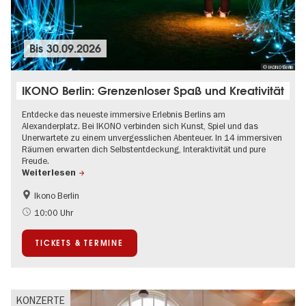
Bis
30.09.2026
© IKONO Berlin
IKONO Berlin: Grenzenloser Spaß und Kreativität
Entdecke das neueste immersive Erlebnis Berlins am
Alexanderplatz. Bei IKONO verbinden sich Kunst, Spiel und das
Unerwartete zu einem unvergesslichen Abenteuer. In 14 immersiven
Räumen erwarten dich Selbstentdeckung, Interaktivität und pure
Freude.
Weiterlesen
Ikono Berlin
Kinder
Kultursommer
10:00 Uhr
Ticket-Tipp
TICKETS & TERMINE
KONZERTE