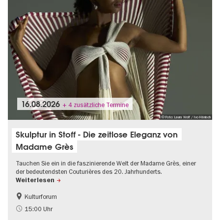
16.08.2026
+ 4 zusätzliche Termine
© Foto: Laura Wolf / Ivo Hänisch
Skulptur in Stoff - Die zeitlose Eleganz von
Madame Grès
Tauchen Sie ein in die faszinierende Welt der Madame Grès, einer
der bedeutendsten Couturières des 20. Jahrhunderts.
Weiterlesen
Kulturforum
Führung im Museum
Mode und Design
15:00 Uhr