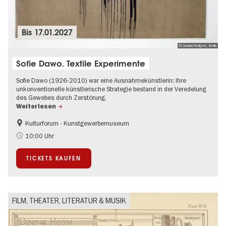
Bis
17.01.2027
© Jochum Rodgers, Berlin
Sofie Dawo. Textile Experimente
Sofie Dawo (1926-2010) war eine Ausnahmekünstlerin: Ihre
unkonventionelle künstlerische Strategie bestand in der Veredelung
des Gewebes durch Zerstörung.
Weiterlesen
Kulturforum - Kunstgewerbemuseum
Mode und Design
10:00 Uhr
TICKETS KAUFEN
FILM, THEATER, LITERATUR & MUSIK