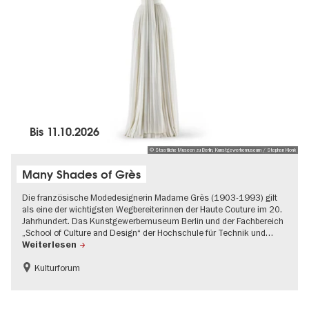
Bis
11.10.2026
© Staatliche Museen zu Berlin, Kunstgewerbemuseum / Stephan Klonk
Many Shades of Grès
Die französische Modedesignerin Madame Grès (1903-1993) gilt
als eine der wichtigsten Wegbereiterinnen der Haute Couture im 20.
Jahrhundert. Das Kunstgewerbemuseum Berlin und der Fachbereich
„School of Culture and Design“ der Hochschule für Technik und…
Weiterlesen
Kulturforum
Mode und Design