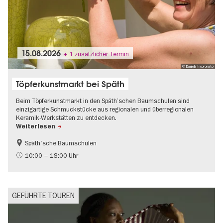
15.08.2026
+ 1 zusätzlicher Termin
© Daniela Incoronato
Töpferkunstmarkt bei Späth
Beim Töpferkunstmarkt in den Späth’schen Baumschulen sind
einzigartige Schmuckstücke aus regionalen und überregionalen
Keramik-Werkstätten zu entdecken.
Weiterlesen
Späth'sche Baumschulen
Mode und Design
Shopping
10:00 – 18:00 Uhr
Going local Berlin
GEFÜHRTE TOUREN