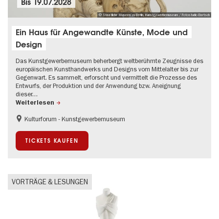
Bis
19.07.2028
© Staatliche Museen zu Berlin, Kunstgewerbemuseum / Fotostudio Bartsch
Ein Haus für Angewandte Künste, Mode und
Design
Das Kunstgewerbemuseum beherbergt weltberühmte Zeugnisse des
europäischen Kunsthandwerks und Designs vom Mittelalter bis zur
Gegenwart. Es sammelt, erforscht und vermittelt die Prozesse des
Entwurfs, der Produktion und der Anwendung bzw. Aneignung
dieser…
Weiterlesen
Kulturforum - Kunstgewerbemuseum
Bauhaus und Moderne
Mode und Design
TICKETS KAUFEN
VORTRÄGE & LESUNGEN