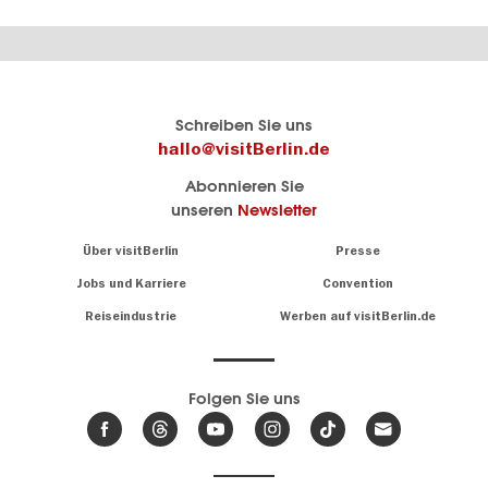
Berlins
visitBerlin-Blog
Schreiben Sie uns
offizielles
Hier
hallo@visitBerlin.de
Reiseportal
schreiben
Abonnieren Sie
visitBerlin.de
die
unseren
Newsletter
Berlin-
Wir kennen
Insider
Berlin und
Navigation:
Über visitBerlin
Presse
sind
About
persönlich
Jobs und Karriere
Convention
Insidertipps
für Sie da.
rund
Reiseindustrie
Werben auf visitBerlin.de
um
Wir bieten Ihnen
die
günstige
,
Hauptstadt
Reiseangebote
und
Hotels
Folgen Sie uns
.
Tickets
Berlin-
News,
Wir haben den
Events
Veranstaltungskalender
&
Berlins mit vielen Tipps.