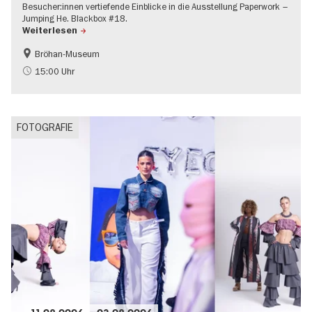
Besucher:innen vertiefende Einblicke in die Ausstellung Paperwork –
Jumping He. Blackbox #18.
Weiterlesen
Bröhan-Museum
Geschichte
Führung im Museum
15:00 Uhr
Mode und Design
FOTOGRAFIE