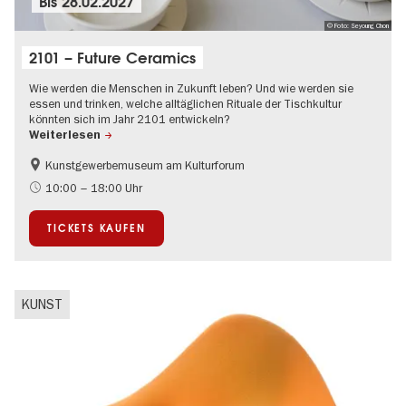
Bis
28.02.2027
© Foto: Seyoung Chon
2101 – Future Ceramics
Wie werden die Menschen in Zukunft leben? Und wie werden sie
essen und trinken, welche alltäglichen Rituale der Tischkultur
könnten sich im Jahr 2101 entwickeln?
Weiterlesen
Kunstgewerbemuseum am Kulturforum
Mode und Design
10:00 – 18:00 Uhr
TICKETS KAUFEN
KUNST