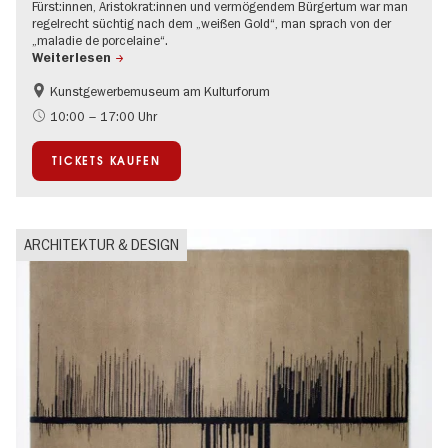
Fürst:innen, Aristokrat:innen und vermögendem Bürgertum war man
regelrecht süchtig nach dem „weißen Gold“, man sprach von der
„maladie de porcelaine“.
Weiterlesen
Kunstgewerbemuseum am Kulturforum
Geschichte
Mode und Design
10:00 – 17:00 Uhr
TICKETS KAUFEN
ARCHITEKTUR & DESIGN