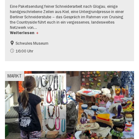
Eine Paketsendung feiner Schneiderarbeit nach Glogau, einige
handgeschriebene Zeilen aus Kiel, eine Untergrundpresse in einer
Berliner Schneiderstube – das Gespräch im Rahmen von Cruising
the Countryside führt euch in ein vergessenes, landesweites
Netzwerk von…
Weiterlesen
Schwules Museum
LGBTQ+
Mode und Design
16:00 Uhr
NS-Geschichte
MARKT