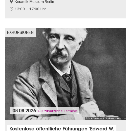
Keramik-Museum Berlin
Geschichte
Mode und Design
13:00 – 17:00 Uhr
Zeitgenössische Kunst
EXKURSIONEN
08.08.2026
+ 3 zusätzliche Termine
© Public Domain Mark / londonremembers.com
Kostenlose öffentliche Führungen "Edward W.