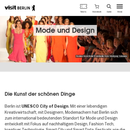
Berlins
Warenkorb
Tickets
Suche
Menü
offizielles
Direkt
Tourismusportal
zum
Inhalt
Mode und Design
Fashion Week Berlin © visitberlin, Foto: Wolfgang Scholvien
Die Kunst der schönen Dinge
Berlin ist
. Mit einer lebendigen
UNESCO City of Design
Kreativwirtschaft, mit Designern, Modemachern hat Berlin sich
zum international bedeutenden Standort für Mode und Design
entwickelt mit Fokus auf nachhaltigem Design, Fashion Tech,
kreativer Technologie, Smart City und Smart Data. Festivals wie die