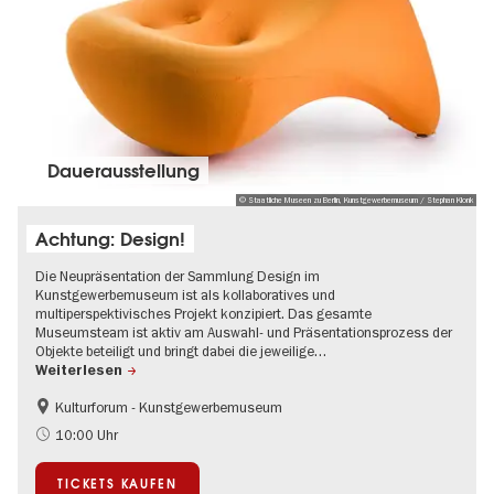
Dauer­aus­stel­lung
© Staatliche Museen zu Berlin, Kunstgewerbemuseum / Stephan Klonk
Achtung: Design!
Die Neupräsentation der Sammlung Design im
Kunstgewerbemuseum ist als kollaboratives und
multiperspektivisches Projekt konzipiert. Das gesamte
Museumsteam ist aktiv am Auswahl- und Präsentationsprozess der
Objekte beteiligt und bringt dabei die jeweilige…
Weiterlesen
Kulturforum - Kunstgewerbemuseum
Mode und Design
10:00 Uhr
TICKETS KAUFEN