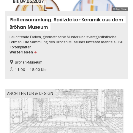
Bis
09.05.2027
© Colya Kärcher
Plattensammlung. Spritzdekor-Keramik aus dem
Bröhan Museum
Leuchtende Farben, geometrische Muster und avantgardistische
Formen: Die Sammlung des Bröhan Museums umfasst mehr als 350
Tortenplatten.
Weiterlesen
Bröhan-Museum
Geschichte
Mode und Design
11:00 – 18:00 Uhr
ARCHITEKTUR & DESIGN