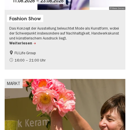
11.08.2026
–
23.08.2026
© Musa Ceesay
Fashion Show
Das Konzept der Ausstellung beleuchtet Mode als Kunstform, wobei
der Schwerpunkt insbesondere auf Nachhaltigkeit, Handwerkskunst
und künstlerischem Ausdruck liegt.
Weiterlesen
FU.Life Group
Mode und Design
16:00 – 21:00 Uhr
MARKT