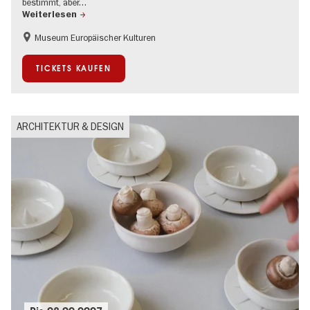
bestimmt, aber…
Weiterlesen
Museum Europäischer Kulturen
Geschichte
Mode und Design
Nachhaltigkeit
TICKETS KAUFEN
ARCHITEKTUR & DESIGN