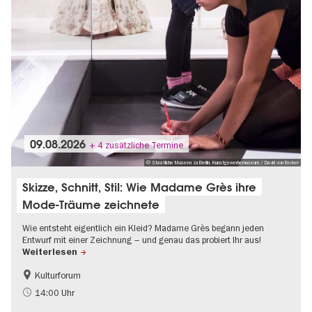
09.08.2026
+ 4 zusätzliche Termine
© Staatliche Museen zu Berlin, Kunstgewerbemuseum / David von Becker
Skizze, Schnitt, Stil: Wie Madame Grès ihre
Mode-Träume zeichnete
Wie entsteht eigentlich ein Kleid? Madame Grès begann jeden
Entwurf mit einer Zeichnung – und genau das probiert Ihr aus!
Weiterlesen
Kulturforum
Mode und Design
Teenager
14:00 Uhr