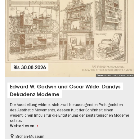
Bis
30.08.2026
© Public Domain Mark / Internet Archive
Edward W. Godwin und Oscar Wilde. Dandys
Dekadenz Moderne
Die Ausstellung widmet sich zwei herausragenden Protagonisten
des Aesthetic Movements, dessen Kult der Schönheit einen
wesentlichen Impuls für die Entstehung der gestalterischen Moderne
setzte.
Weiterlesen
Bröhan-Museum
Geschichte