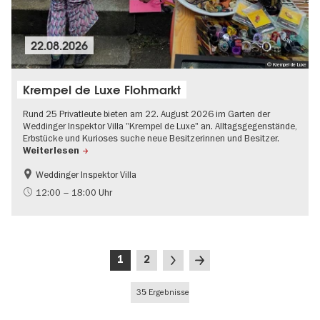
22.08.2026
© Krempel de Luxe
Krempel de Luxe Flohmarkt
Rund 25 Privatleute bieten am 22. August 2026 im Garten der
Weddinger Inspektor Villa "Krempel de Luxe" an. Alltagsgegenstände,
Erbstücke und Kurioses suche neue Besitzerinnen und Besitzer.
Weiterlesen
Weddinger Inspektor Villa
Gratis
Mode und Design
12:00 – 18:00 Uhr
Open Air
Shopping
Seitennummerierung
Aktuelle
Seite
Nächste
Letzte
1
2
Seite
Seite
Seite
35 Ergebnisse