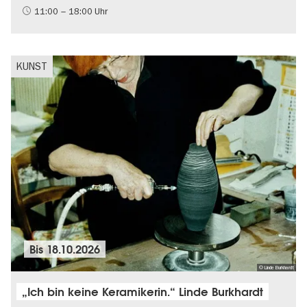
Mode und Design
11:00 – 18:00 Uhr
KUNST
Bis
18.10.2026
© Linde Burkhardt
„Ich bin keine Keramikerin.“ Linde Burkhardt