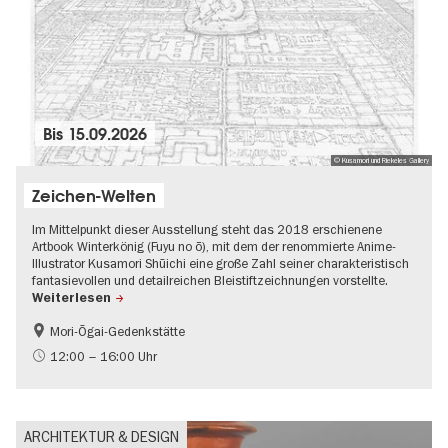
Bis
15.09.2026
© Kusamori und Riekeles Gallery
Zeichen-Welten
Im Mittelpunkt dieser Ausstellung steht das 2018 erschienene
Artbook Winterkönig (Fuyu no ō), mit dem der renommierte Anime-
Illustrator Kusamori Shūichi eine große Zahl seiner charakteristisch
fantasievollen und detailreichen Bleistiftzeichnungen vorstellte.
Weiterlesen
Mori-Ōgai-Gedenkstätte
Mode und Design
Stadtentwicklung + Architektur
12:00 – 16:00 Uhr
Zeitgenössische Kunst
ARCHITEKTUR & DESIGN