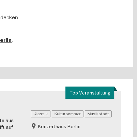
,
tdecken
.
erlin
Top-Veranstaltung
Klassik
Kultursommer
Musikstadt
te aus
Konzerthaus Berlin
fft auf