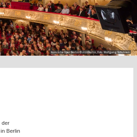
Komische Oper Berlin © visitBerlin, Foto: Wolfgang Scholvien
 der
in Berlin