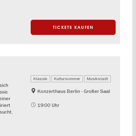
TICKETS KAUFEN
Klassik
Kultursommer
Musikstadt
sich
Konzerthaus Berlin - Großer Saal
ssic
einer
riert
19:00 Uhr
sucht,