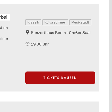
rkei
Klassik
Kultursommer
Musikstadt
st en
Konzerthaus Berlin - Großer Saal
einer
19:00 Uhr
TICKETS KAUFEN