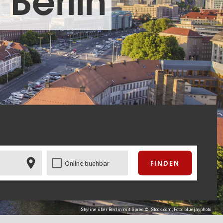
 Berlin
Online buchbar
Skyline über Berlin mit Spree © iStock.com, Foto: bluejayphoto