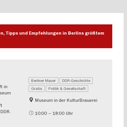
en, Tipps und Empfehlungen in Berlins größtem
Berliner Mauer
DDR-Geschichte
t in
Gratis
Politik & Gesellschaft
useum
Museum in der KulturBrauerei
ft
 DDR.
10:00 – 18:00 Uhr