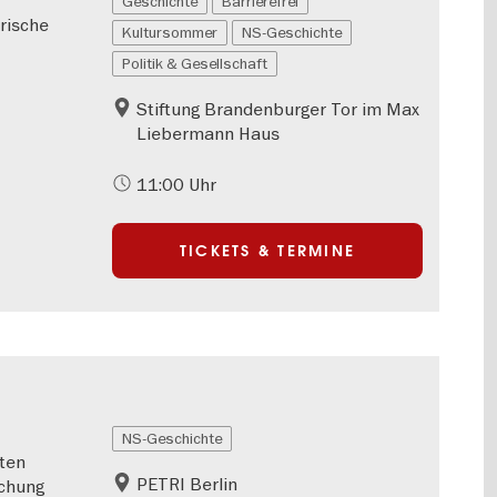
Geschichte
Barrierefrei
orische
Kultursommer
NS-Geschichte
Politik & Gesellschaft
Stiftung Brandenburger Tor im Max
Liebermann Haus
11:00 Uhr
TICKETS & TERMINE
NS-Geschichte
ten
PETRI Berlin
schung