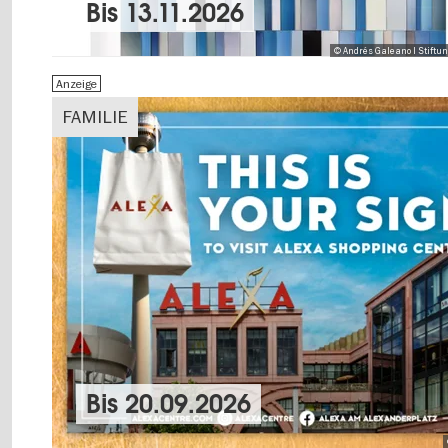
Bis
13.11.2026
© Andrés Galeano I Stiftu
Anzeige
FAMILIE
Bis
20.09.2026