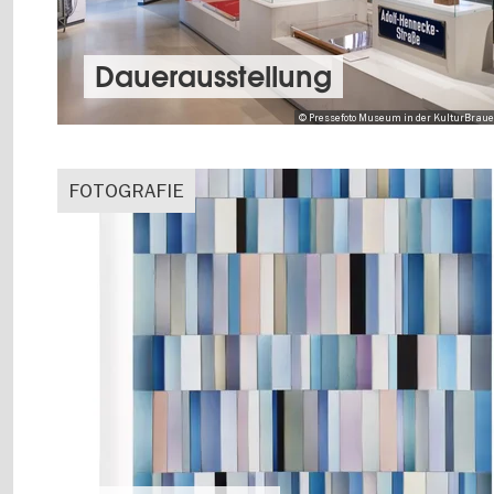
Dauer­aus­stel­lung
© Pressefoto Museum in der KulturBrauere
FOTOGRAFIE