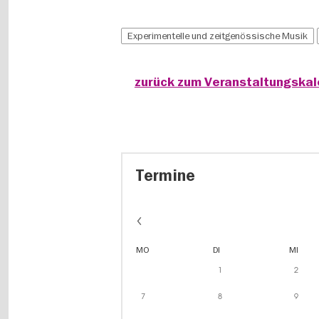
Experimentelle und zeitgenössische Musik
zurück zum Veranstaltungska
Termine
MO
DI
MI
1
2
7
8
9