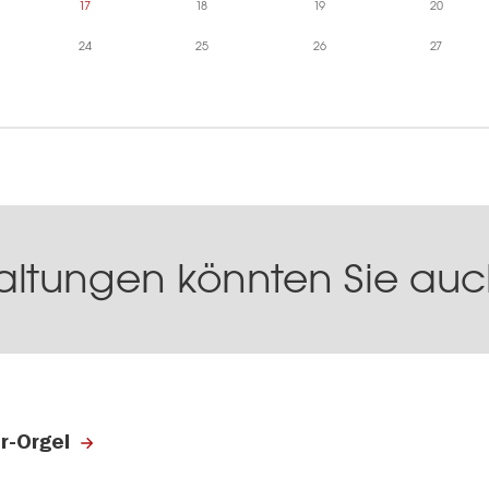
17
18
19
20
24
25
26
27
altungen könnten Sie auch
r-Orgel