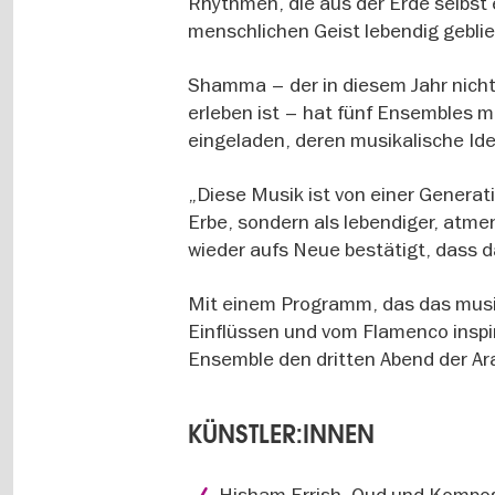
Rhythmen, die aus der Erde selbst 
menschlichen Geist lebendig geblie
Shamma – der in diesem Jahr nicht
erleben ist – hat fünf Ensembles 
eingeladen, deren musikalische Ide
„Diese Musik ist von einer Generat
Erbe, sondern als lebendiger, atm
wieder aufs Neue bestätigt, dass 
Mit einem Programm, das das musi
Einflüssen und vom Flamenco inspi
Ensemble den dritten Abend der Ar
KÜNSTLER:INNEN
Hisham Errish, Oud und Kompos