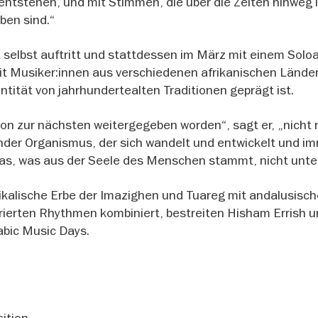
entstehen, und mit Stimmen, die über die Zeiten hinweg 
ben sind.“
 selbst auftritt und stattdessen im März mit einem Solo
mit Musiker:innen aus verschiedenen afrikanischen Lände
ntität von jahrhundertealten Traditionen geprägt ist.
ion zur nächsten weitergegeben worden“, sagt er, „nicht 
ender Organismus, der sich wandelt und entwickelt und i
das, was aus der Seele des Menschen stammt, nicht unte
kalische Erbe der Imazighen und Tuareg mit andalusisc
rierten Rhythmen kombiniert, bestreiten Hisham Errish u
abic Music Days.
ition