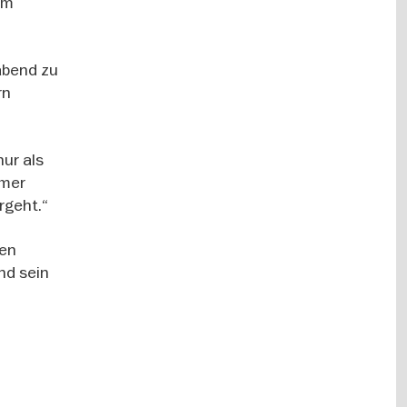
im
abend zu
rn
nur als
mmer
rgeht.“
hen
nd sein