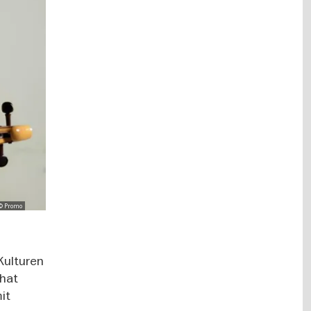
© Promo
Kulturen
 hat
it