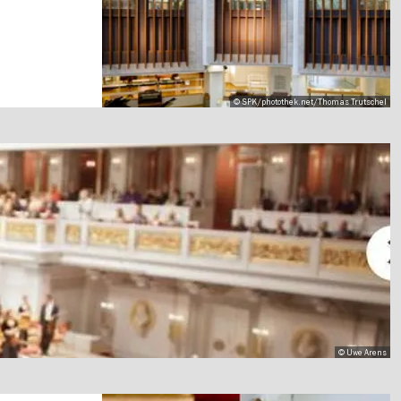
© SPK/photothek.net/Thomas Trutschel
© Uwe Arens