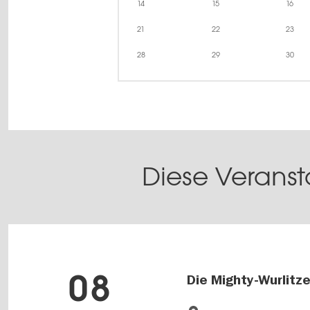
14
15
16
21
22
23
28
29
30
Diese Veranst
08
Die Mighty-Wurlitze