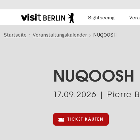
Hauptnavigation
Sightseeing
Vera
Berlins
offizielles
Direkt
Tourismusportal
Startseite
Veranstaltungskalender
NUQOOSH
zum
Inhalt
NUQOOSH
17.09.2026
| Pierre B
TICKET KAUFEN