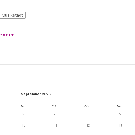
Musikstadt
lender
September 2026
DO
FR
SA
SO
3
4
5
6
10
11
12
13