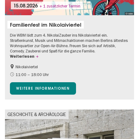
15.08.2026
+ 1 zusätzlicher Termin
© WBM
Familienfest im Nikolaiviertel
Die WBM lädt zum 4. NikolaiZauber ins Nikolaiviertel ein.
Straßenkunst, Musik und Mitmachaktionen machen Berlins ältestes
Wohnquartier zur Open-Air-Bühne. Freuen Sie sich auf Artistik,
Comedy, Zauberei und Spaß für die ganze Familie.
Weiterlesen
Nikolaiviertel
Barrierefrei
Food
11:00 – 18:00 Uhr
Going local Berlin
Gratis
WEITERE INFORMATIONEN
Kinder
Kultursommer
Open Air
Ticket-Tipp
GESCHICHTE & ARCHÄOLOGIE