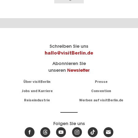
Berlins
visitBerlin-Blog
Schreiben Sie uns
offizielles
Hier
hallo@visitBerlin.de
Reiseportal
schreiben
Abonnieren Sie
visitBerlin.de
die
unseren
Newsletter
Berlin-
Wir kennen
Insider
Berlin und
Navigation:
Über visitBerlin
Presse
sind
About
persönlich
Jobs und Karriere
Convention
Insidertipps
für Sie da.
rund
Reiseindustrie
Werben auf visitBerlin.de
um
Wir bieten Ihnen
die
günstige
,
Hauptstadt
Reiseangebote
und
Hotels
Folgen Sie uns
.
Tickets
Berlin-
News,
Wir haben den