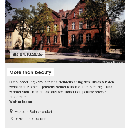
Bis
04.10.2026
© Museum Reinickendorf
More than beauty
Die Ausstellung versucht eine Neudefinierung des Blicks auf den
weiblichen Körper – jenseits seiner reinen Ästhetisierung – und
widmet sich Themen, die aus weiblicher Perspektive relevant
erscheinen.
Weiterlesen
Museum Reinickendorf
Gratis
Zeitgenössische Kunst
09:00 – 17:00 Uhr