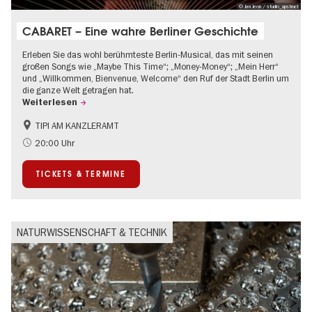
© Jan Jeon / studio_upstruct
CABARET – Eine wahre Berliner Geschichte
Erleben Sie das wohl berühmteste Berlin-Musical, das mit seinen
großen Songs wie „Maybe This Time“; „Money-Money“; „Mein Herr“
und „Willkommen, Bienvenue, Welcome“ den Ruf der Stadt Berlin um
die ganze Welt getragen hat.
Weiterlesen
TIPI AM KANZLERAMT
1920er Jahre
International
20:00 Uhr
Kultursommer
Musikstadt
TICKETS & TERMINE
NATURWISSENSCHAFT & TECHNIK