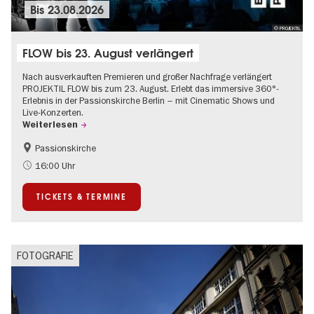
Bis
23.08.2026
© PROJEKTIL
FLOW bis 23. August verlängert
Nach ausverkauften Premieren und großer Nachfrage verlängert
PROJEKTIL FLOW bis zum 23. August. Erlebt das immersive 360°-
Erlebnis in der Passionskirche Berlin – mit Cinematic Shows und
Live-Konzerten.
Weiterlesen
Passionskirche
Barrierefrei
Kultursommer
16:00 Uhr
Zeitgenössische Kunst
TICKETS & TERMINE
FOTOGRAFIE