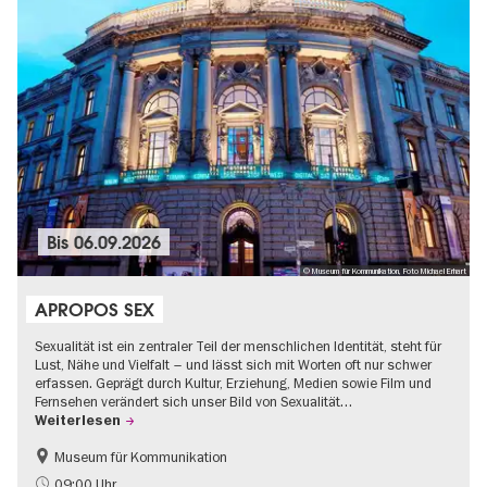
Bis
06.09.2026
© Museum für Kommunikation, Foto Michael Erhart
APROPOS SEX
Sexualität ist ein zentraler Teil der menschlichen Identität, steht für
Lust, Nähe und Vielfalt – und lässt sich mit Worten oft nur schwer
erfassen. Geprägt durch Kultur, Erziehung, Medien sowie Film und
Fernsehen verändert sich unser Bild von Sexualität…
Weiterlesen
Museum für Kommunikation
Politik & Gesellschaft
Teenager
09:00 Uhr