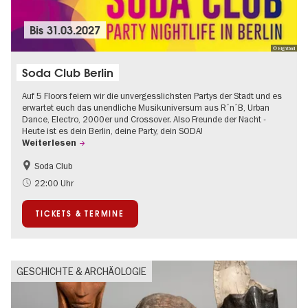
Bis
31.03.2027
© Eightball
Soda Club Berlin
Auf 5 Floors feiern wir die unvergesslichsten Partys der Stadt und es
erwartet euch das unendliche Musikuniversum aus R´n´B, Urban
Dance, Electro, 2000er und Crossover. Also Freunde der Nacht -
Heute ist es dein Berlin, deine Party, dein SODA!
Weiterlesen
Soda Club
Going local Berlin
22:00 Uhr
TICKETS & TERMINE
GESCHICHTE & ARCHÄOLOGIE