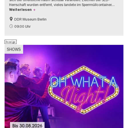
Herrschaft wurden entfernt, vieles landete im Sperrmüllcontainer…
Weiterlesen
DDR Museum Berlin
DDR-Geschichte
Politik & Gesellschaft
09:00 Uhr
Anzeige
SHOWS
Bis
30.08.2026