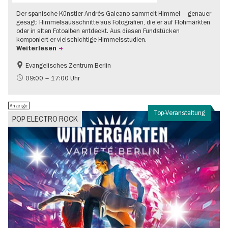
Der spanische Künstler Andrés Galeano sammelt Himmel – genauer
gesagt: Himmelsausschnitte aus Fotografien, die er auf Flohmärkten
oder in alten Fotoalben entdeckt. Aus diesen Fundstücken
komponiert er vielschichtige Himmelsstudien.
Weiterlesen
Evangelisches Zentrum Berlin
Gratis
09:00 – 17:00 Uhr
Anzeige
Top-Veranstaltung
POP ELECTRO ROCK