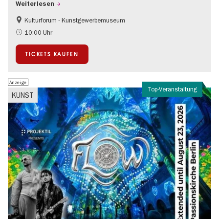
Weiterlesen
Kulturforum - Kunstgewerbemuseum
Mode und Design
10:00 Uhr
TICKETS KAUFEN
Anzeige
Top-Veranstaltung
KUNST