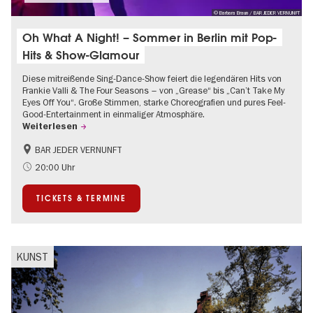
© Barbara Braun / BAR JEDER VERNUNFT
Oh What A Night! – Sommer in Berlin mit Pop-
Hits & Show-Glamour
Diese mitreißende Sing-Dance-Show feiert die legendären Hits von
Frankie Valli & The Four Seasons – von „Grease“ bis „Can’t Take My
Eyes Off You“. Große Stimmen, starke Choreografien und pures Feel-
Good-Entertainment in einmaliger Atmosphäre.
Weiterlesen
BAR JEDER VERNUNFT
International
Kultursommer
20:00 Uhr
Musikstadt
TICKETS & TERMINE
KUNST