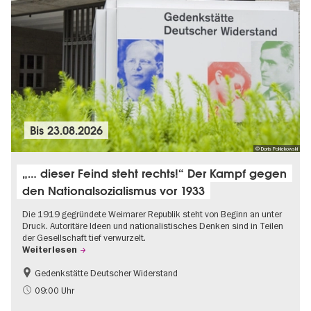
Bis
23.08.2026
© Doris Poklekowski
„… dieser Feind steht rechts!“ Der Kampf gegen
den Nationalsozialismus vor 1933
Die 1919 gegründete Weimarer Republik steht von Beginn an unter
Druck. Autoritäre Ideen und nationalistisches Denken sind in Teilen
der Gesellschaft tief verwurzelt.
Weiterlesen
Gedenkstätte Deutscher Widerstand
Gratis
NS-Geschichte
09:00 Uhr