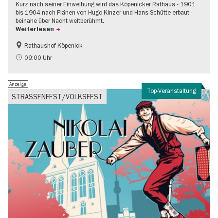
Kurz nach seiner Einweihung wird das Köpenicker Rathaus - 1901
bis 1904 nach Plänen von Hugo Kinzer und Hans Schütte erbaut -
beinahe über Nacht weltberühmt.
Weiterlesen
Rathaushof Köpenick
Geschichte
Going local Berlin
09:00 Uhr
Anzeige
Top-Veranstaltung
STRASSENFEST/VOLKSFEST