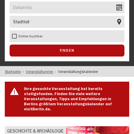
EVENT
Datum
bis
Stadtteil
Online buchbar
Startseite
Veranstaltungen
Veranstaltungskalender
Ihre gesuchte Veranstaltung hat bereits
stattgefunden. Finden Sie viele weitere
Veranstaltungen, Tipps und Empfehlungen in
Berlins größtem Veranstaltungskalender auf
visitBerlin.de.
GESCHICHTE & ARCHÄOLOGIE