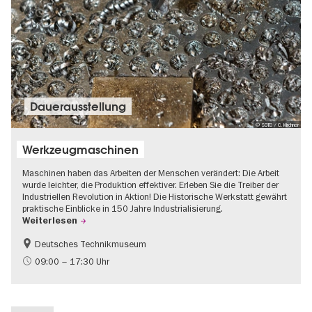
Dauer­aus­stel­lung
© SDTB / C. Kirchner
Werkzeugmaschinen
Maschinen haben das Arbeiten der Menschen verändert: Die Arbeit
wurde leichter, die Produktion effektiver. Erleben Sie die Treiber der
Industriellen Revolution in Aktion! Die Historische Werkstatt gewährt
praktische Einblicke in 150 Jahre Industrialisierung.
Weiterlesen
Deutsches Technikmuseum
Geschichte
09:00 – 17:30 Uhr