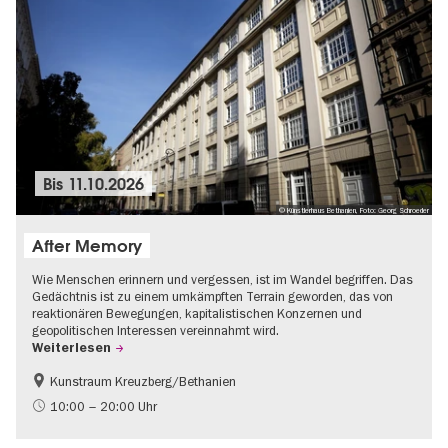
Bis
11.10.2026
© Künstlerhaus Bethanien, Foto: Georg Schroeder
After Memory
Wie Menschen erinnern und vergessen, ist im Wandel begriffen. Das
Gedächtnis ist zu einem umkämpften Terrain geworden, das von
reaktionären Bewegungen, kapitalistischen Konzernen und
geopolitischen Interessen vereinnahmt wird.
Weiterlesen
Kunstraum Kreuzberg/Bethanien
Gratis
International
10:00 – 20:00 Uhr
Zeitgenössische Kunst