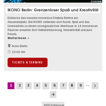
© IKONO Berlin
IKONO Berlin: Grenzenloser Spaß und Kreativität
Entdecke das neueste immersive Erlebnis Berlins am
Alexanderplatz. Bei IKONO verbinden sich Kunst, Spiel und das
Unerwartete zu einem unvergesslichen Abenteuer. In 14 immersiven
Räumen erwarten dich Selbstentdeckung, Interaktivität und pure
Freude.
Weiterlesen
Ikono Berlin
Kinder
Kultursommer
10:00 Uhr
Ticket-Tipp
TICKETS & TERMINE
Seitennummerierung
…
Aktuelle
Seite
Seite
Seite
Seite
Seite
Seite
Seite
Seite
Nächste
1
2
3
4
5
6
7
8
9
Seite
Seite
Letzte
Seite
4900 Ergebnisse