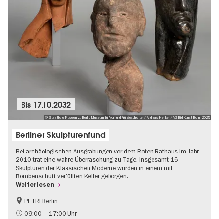
Bis
17.10.2032
© Staatliche Museen zu Berlin, Museum für Vor- und Frühgeschichte / Andreas Henkel / VG Bild-Kunst Bonn, 2025
Berliner Skulpturenfund
Bei archäologischen Ausgrabungen vor dem Roten Rathaus im Jahr
2010 trat eine wahre Überraschung zu Tage. Insgesamt 16
Skulpturen der Klassischen Moderne wurden in einem mit
Bombenschutt verfüllten Keller geborgen.
Weiterlesen
PETRI Berlin
NS-Geschichte
09:00 – 17:00 Uhr