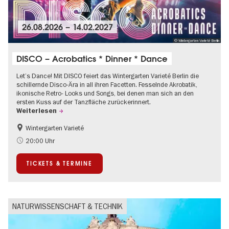
26.08.2026
–
14.02.2027
© Wintergarten Varieté Berlin
DISCO – Acrobatics * Dinner * Dance
Let’s Dance! Mit DISCO feiert das Wintergarten Varieté Berlin die
schillernde Disco-Ära in all ihren Facetten. Fesselnde Akrobatik,
ikonische Retro- Looks und Songs, bei denen man sich an den
ersten Kuss auf der Tanzfläche zurückerinnert.
Weiterlesen
Wintergarten Varieté
Food
Kultursommer
20:00 Uhr
TICKETS & TERMINE
NATURWISSENSCHAFT & TECHNIK