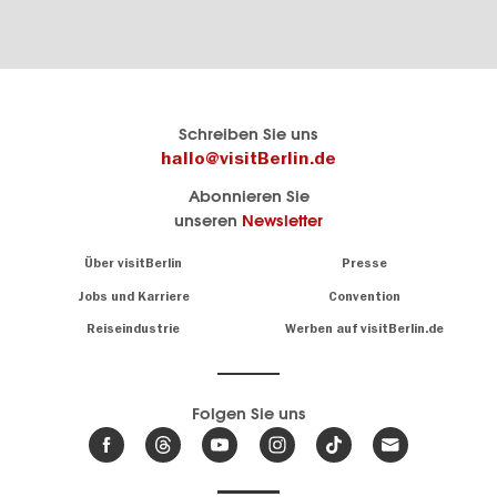
Berlins
visitBerlin-Blog
Schreiben Sie uns
offizielles
Hier
hallo@visitBerlin.de
Reiseportal
schreiben
Abonnieren Sie
visitBerlin.de
die
unseren
Newsletter
Berlin-
Wir kennen
Insider
Berlin und
Navigation:
Über visitBerlin
Presse
sind
About
persönlich
Jobs und Karriere
Convention
Insidertipps
für Sie da.
rund
Reiseindustrie
Werben auf visitBerlin.de
um
Wir bieten Ihnen
die
günstige
,
Hauptstadt
Reiseangebote
und
Hotels
Folgen Sie uns
.
Tickets
Berlin-
News,
Wir haben den
Events
Veranstaltungskalender
&