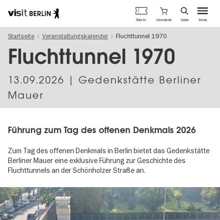
Berlins
Warenkorb
Tickets
Suche
Menü
offizielles
Direkt
Tourismusportal
Startseite
Veranstaltungskalender
Fluchttunnel 1970
zum
Inhalt
Fluchttunnel 1970
13.09.2026
| Gedenkstätte Berliner
Mauer
Führung zum Tag des offenen Denkmals 2026
Zum Tag des offenen Denkmals in Berlin bietet das Gedenkstätte
Berliner Mauer eine exklusive Führung zur Geschichte des
Fluchttunnels an der Schönholzer Straße an.
Image
gallery