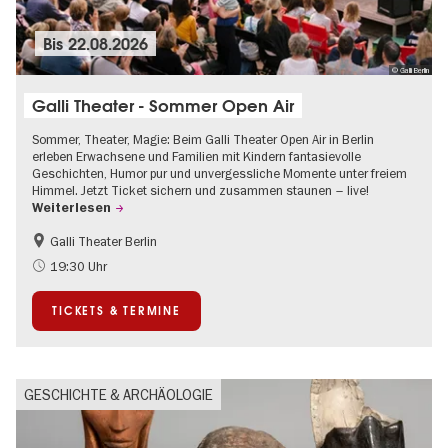
Bis
22.08.2026
© Galli Berlin
Galli Theater - Sommer Open Air
Sommer, Theater, Magie: Beim Galli Theater Open Air in Berlin
erleben Erwachsene und Familien mit Kindern fantasievolle
Geschichten, Humor pur und unvergessliche Momente unter freiem
Himmel. Jetzt Ticket sichern und zusammen staunen – live!
Weiterlesen
Galli Theater Berlin
Barrierefrei
Going local Berlin
19:30 Uhr
Kinder
Kultursommer
TICKETS & TERMINE
Open Air
Urban Art
GESCHICHTE & ARCHÄOLOGIE