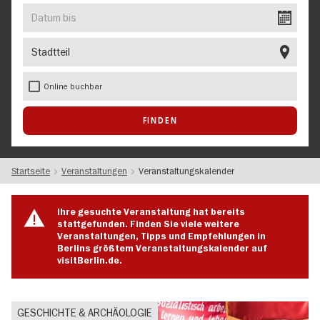
EVENT
Datum
bis
Stadtteil
Online buchbar
Startseite
Veranstaltungen
Veranstaltungskalender
Ihre gesuchte Veranstaltung hat bereits
stattgefunden. Finden Sie viele weitere
Veranstaltungen, Tipps und Empfehlungen in
Berlins größtem Veranstaltungskalender auf
visitBerlin.de.
GESCHICHTE & ARCHÄOLOGIE