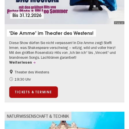
Bis
31.12.2026
© pop-out
"Die Amme" im Theater des Westens!
Diese Show dürfen Sie nicht verpassen! In Die Amme zeigt Steffi
Irmen, was Shakespeare verschwieg – witzig, wild und voller Herz!
Mit den größten Rosenstolz-Hits von „Ich bin ich“ bis „Vincent“ und
brandneuen Songs. Lachtränen garantiert!
Weiterlesen
Theater des Westens
Barrierefrei
Um den Kurfürstendamm
19:30 Uhr
TICKETS & TERMINE
NATURWISSENSCHAFT & TECHNIK