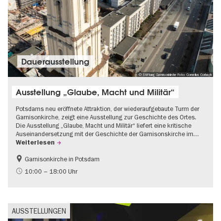
Dauer­aus­stel­lung
© Stiftung Garnisonkirche Foto: Cornelius Corbach
Ausstellung „Glaube, Macht und Militär“
Potsdams neu eröffnete Attraktion, der wiederaufgebaute Turm der
Garnisonkirche, zeigt eine Ausstellung zur Geschichte des Ortes.
Die Ausstellung „Glaube, Macht und Militär“ liefert eine kritische
Auseinandersetzung mit der Geschichte der Garnisonskirche im…
Weiterlesen
Garnisonkirche in Potsdam
Geschichte
Brandenburg
10:00 – 18:00 Uhr
Politik & Gesellschaft
AUSSTELLUNGEN