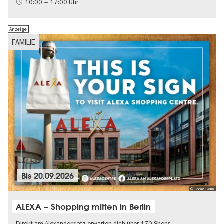
Gratis
10:00 – 17:00 Uhr
Politik & Gesellschaft
Anzeige
FAMILIE
Bis
20.09.2026
© Sonae Sierra
ALEXA – Shopping mitten in Berlin
Direkt am Alexanderplatz erwarten dich über 170 Shops,