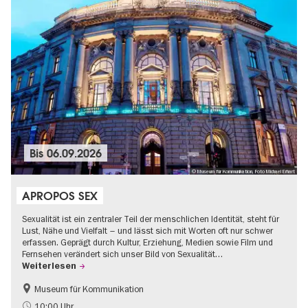
Bis
06.09.2026
© Museum für Kommunikation, Foto Michael Erhart
APROPOS SEX
Sexualität ist ein zentraler Teil der menschlichen Identität, steht für
Lust, Nähe und Vielfalt – und lässt sich mit Worten oft nur schwer
erfassen. Geprägt durch Kultur, Erziehung, Medien sowie Film und
Fernsehen verändert sich unser Bild von Sexualität…
Weiterlesen
Museum für Kommunikation
Politik & Gesellschaft
Teenager
10:00 Uhr