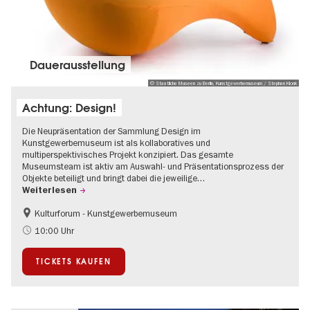
Dauer­aus­stel­lung
© Staatliche Museen zu Berlin, Kunstgewerbemuseum / Stephan Klonk
Achtung: Design!
Die Neupräsentation der Sammlung Design im
Kunstgewerbemuseum ist als kollaboratives und
multiperspektivisches Projekt konzipiert. Das gesamte
Museumsteam ist aktiv am Auswahl- und Präsentationsprozess der
Objekte beteiligt und bringt dabei die jeweilige…
Weiterlesen
Kulturforum - Kunstgewerbemuseum
Mode und Design
10:00 Uhr
TICKETS KAUFEN