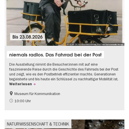
Bis
23.08.2026
© CC BY SA 4.0 Museumsstiftung Post und Telekommunikation.jpg
niemals radlos. Das Fahrrad bei der Post
Die Ausstellung nimmt die Besucher:innen mit auf eine
faszinierende Reise durch die Geschichte des Fahrrads bei der Post
und zeigt, wie es den Postbetrieb effizienter machte, Generationen
begeisterte und bis heute ein Schlüssel zu nachhaltiger Mobilität ist.
Weiterlesen
Museum für Kommunikation
Geschichte
Nachhaltigkeit
10:00 Uhr
NATURWISSENSCHAFT & TECHNIK