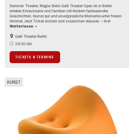
Sommer, Theater, Magie: Beim Galli Theater Open Air in Berlin
erleben Erwachsene und Familien mit Kindern fantasievolle
Geschichten, Humor pur und unvergessliche Momente unter freiem
Himmel. Jetzt Ticket sichern und zusammen staunen – live!
Weiterlesen
Galli Theater Berlin
Barrierefrei
Going local Berlin
19:30 Uhr
Kinder
Kultursommer
TICKETS & TERMINE
Open Air
Urban Art
KUNST