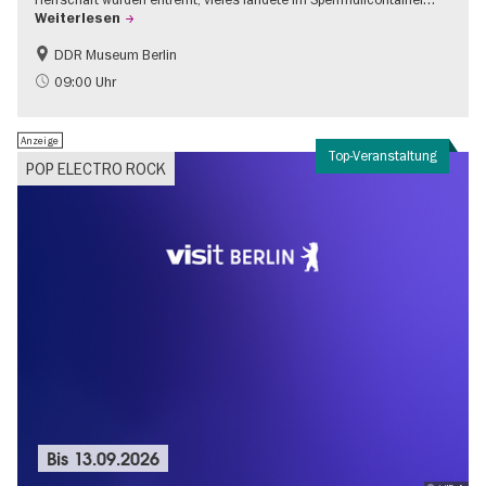
Weiterlesen
DDR Museum Berlin
DDR-Geschichte
Politik & Gesellschaft
09:00 Uhr
Anzeige
Top-Veranstaltung
POP ELECTRO ROCK
Bis
13.09.2026