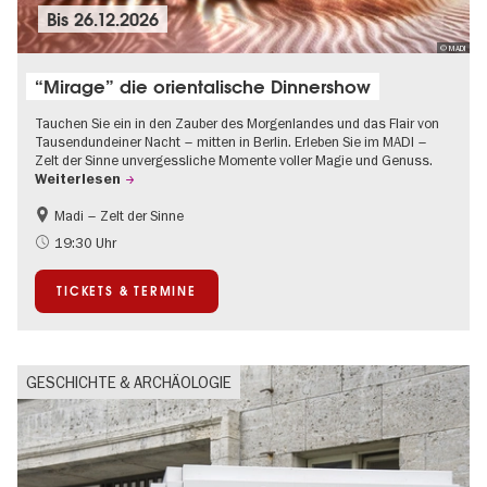
Bis
26.12.2026
© MADI
“Mirage” die orientalische Dinnershow
Tauchen Sie ein in den Zauber des Morgenlandes und das Flair von
Tausendundeiner Nacht – mitten in Berlin. Erleben Sie im MADI –
Zelt der Sinne unvergessliche Momente voller Magie und Genuss.
Weiterlesen
Madi – Zelt der Sinne
Food
International
19:30 Uhr
Weihnachten
TICKETS & TERMINE
GESCHICHTE & ARCHÄOLOGIE