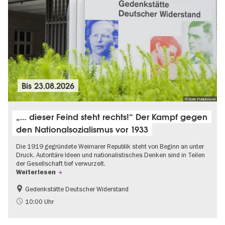
Bis
23.08.2026
© Doris Poklekowski
„… dieser Feind steht rechts!“ Der Kampf gegen
den Nationalsozialismus vor 1933
Die 1919 gegründete Weimarer Republik steht von Beginn an unter
Druck. Autoritäre Ideen und nationalistisches Denken sind in Teilen
der Gesellschaft tief verwurzelt.
Weiterlesen
Gedenkstätte Deutscher Widerstand
Gratis
NS-Geschichte
10:00 Uhr