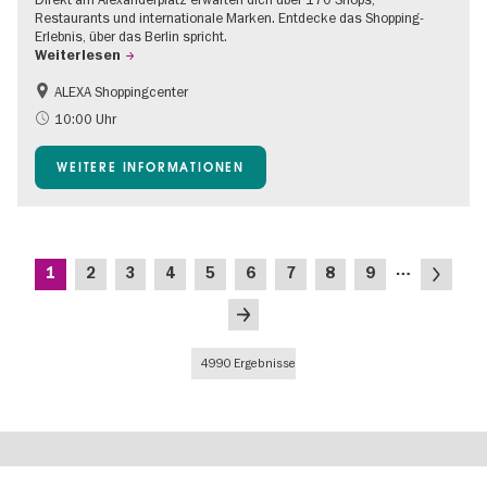
Restaurants und internationale Marken. Entdecke das Shopping-
Erlebnis, über das Berlin spricht.
Weiterlesen
ALEXA Shoppingcenter
Shopping
Barrierefrei
10:00 Uhr
Kinder
Food
WEITERE INFORMATIONEN
Gratis
Seitennummerierung
…
Aktuelle
Seite
Seite
Seite
Seite
Seite
Seite
Seite
Seite
Nächste
1
2
3
4
5
6
7
8
9
Seite
Seite
Letzte
Seite
4990 Ergebnisse