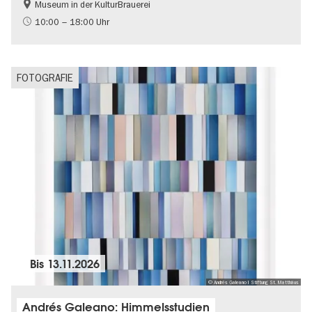
Museum in der KulturBrauerei
Berliner Mauer
DDR-Geschichte
10:00 – 18:00 Uhr
Gratis
Politik & Gesellschaft
FOTOGRAFIE
Bis
13.11.2026
© Andrés Galeano I Stiftung St. Matthäus
Andrés Galeano: Himmelsstudien