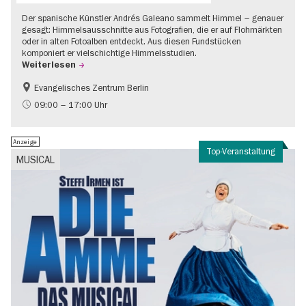
Der spanische Künstler Andrés Galeano sammelt Himmel – genauer
gesagt: Himmelsausschnitte aus Fotografien, die er auf Flohmärkten
oder in alten Fotoalben entdeckt. Aus diesen Fundstücken
komponiert er vielschichtige Himmelsstudien.
Weiterlesen
Evangelisches Zentrum Berlin
Gratis
09:00 – 17:00 Uhr
Anzeige
Top-Veranstaltung
MUSICAL