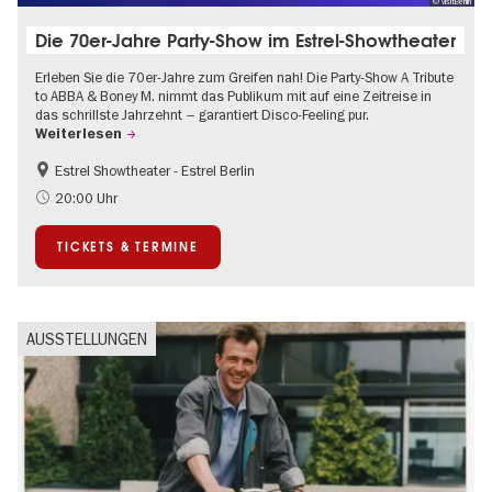
© visitBerlin
Die 70er-Jahre Party-Show im Estrel-Showtheater
Erleben Sie die 70er-Jahre zum Greifen nah! Die Party-Show A Tribute
to ABBA & Boney M. nimmt das Publikum mit auf eine Zeitreise in
das schrillste Jahrzehnt – garantiert Disco-Feeling pur.
Weiterlesen
Estrel Showtheater - Estrel Berlin
Barrierefrei
Musikstadt
20:00 Uhr
TICKETS & TERMINE
AUSSTELLUNGEN