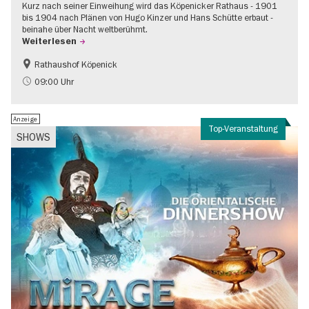
Kurz nach seiner Einweihung wird das Köpenicker Rathaus - 1901
bis 1904 nach Plänen von Hugo Kinzer und Hans Schütte erbaut -
beinahe über Nacht weltberühmt.
Weiterlesen
Rathaushof Köpenick
Geschichte
Going local Berlin
09:00 Uhr
Anzeige
Top-Veranstaltung
SHOWS