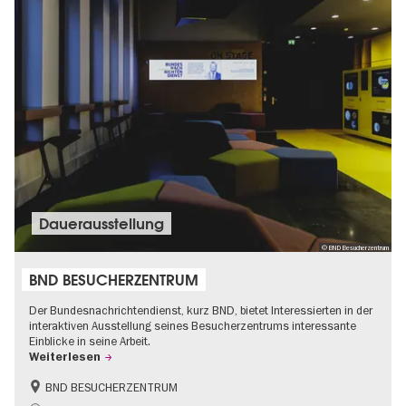
Dauer­aus­stel­lung
© BND Besucherzentrum
BND BESUCHERZENTRUM
Der Bundesnachrichtendienst, kurz BND, bietet Interessierten in der
interaktiven Ausstellung seines Besucherzentrums interessante
Einblicke in seine Arbeit.
Weiterlesen
BND BESUCHERZENTRUM
Geschichte