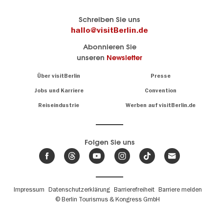
Berlins
visitBerlin-Blog
Schreiben Sie uns
offizielles
Hier
hallo@visitBerlin.de
Reiseportal
schreiben
Abonnieren Sie
visitBerlin.de
die
unseren
Newsletter
Berlin-
Wir kennen
Insider
Berlin und
Navigation:
Über visitBerlin
Presse
sind
About
persönlich
Jobs und Karriere
Convention
Insidertipps
für Sie da.
rund
Reiseindustrie
Werben auf visitBerlin.de
um
Wir bieten Ihnen
die
günstige
,
Hauptstadt
Reiseangebote
und
Hotels
Folgen Sie uns
.
Tickets
Berlin-
News,
Wir haben den
Events
Veranstaltungskalender
&
Berlins mit vielen Tipps.
Trends
Fußbereichsmenü
Impressum
Datenschutzerklärung
Barrierefreiheit
Barriere melden
© Berlin Tourismus & Kongress GmbH
Unsere
Lieblingsorte