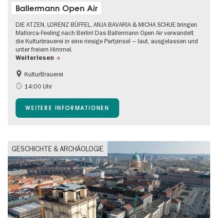
Ballermann Open Air
DIE ATZEN, LORENZ BÜFFEL, ANJA BAVARIA & MICHA SCHUE bringen
Mallorca-Feeling nach Berlin! Das Ballermann Open Air verwandelt
die Kulturbrauerei in eine riesige Partyinsel – laut, ausgelassen und
unter freiem Himmel.
Weiterlesen
KulturBrauerei
Barrierefrei
Going local Berlin
14:00 Uhr
Kultursommer
Open Air
WEITERE INFORMATIONEN
GESCHICHTE & ARCHÄOLOGIE