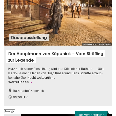
Dauer­aus­stel­lung
© visitBerlin, Foto: Dagmar Schwelle
Der Hauptmann von Köpenick – Vom Sträfling
zur Legende
Kurz nach seiner Einweihung wird das Köpenicker Rathaus - 1901
bis 1904 nach Plänen von Hugo Kinzer und Hans Schütte erbaut -
beinahe über Nacht weltberühmt.
Weiterlesen
Rathaushof Köpenick
Geschichte
Going local Berlin
09:00 Uhr
Anzeige
Top-Veranstaltung