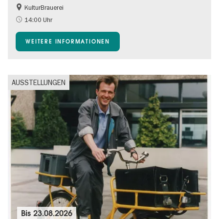
KulturBrauerei
Barrierefrei
Going local Berlin
14:00 Uhr
Kultursommer
Open Air
WEITERE INFORMATIONEN
AUSSTELLUNGEN
Bis
23.08.2026