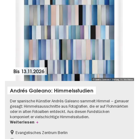
Bis
13.11.2026
© Andrés Galeano I Stiftung St. Matthäus
Andrés Galeano: Himmelsstudien
Der spanische Künstler Andrés Galeano sammelt Himmel – genauer
gesagt: Himmelsausschnitte aus Fotografien, die er auf Flohmärkten
oder in alten Fotoalben entdeckt. Aus diesen Fundstücken
komponiert er vielschichtige Himmelsstudien.
Weiterlesen
Evangelisches Zentrum Berlin
Gratis