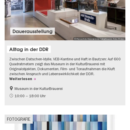
Dauer­aus­stel­lung
© Pressefoto Museum in der KulturBrauerei, Foto: Petras
Alltag in der DDR
Zwischen Datschen-Idylle, VEB-Kantine und Haft in Bautzen: Auf 600
Quadratmetern zeigt das Museum in der KulturBrauerei mit
Originalobjekten, Dokumenten, Film- und Tonaufnahmen die Kluft
zwischen Anspruch und Lebenswirklichkeit der DDR.
Weiterlesen
Museum in der KulturBrauerei
Berliner Mauer
DDR-Geschichte
10:00 – 18:00 Uhr
Gratis
Politik & Gesellschaft
FOTOGRAFIE