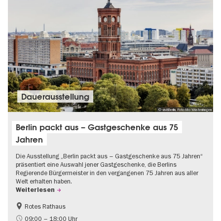
Dauer­aus­stel­lung
© visitBerlin, Foto Mo Wüstenhagen
Berlin packt aus – Gastgeschenke aus 75
Jahren
Die Ausstellung „Berlin packt aus – Gastgeschenke aus 75 Jahren“
präsentiert eine Auswahl jener Gastgeschenke, die Berlins
Regierende Bürgermeister in den vergangenen 75 Jahren aus aller
Welt erhalten haben.
Weiterlesen
Rotes Rathaus
Geschichte
Gratis
09:00 – 18:00 Uhr