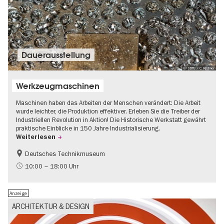
Dauer­aus­stel­lung
© SDTB / C. Kirchner
Werkzeugmaschinen
Maschinen haben das Arbeiten der Menschen verändert: Die Arbeit
wurde leichter, die Produktion effektiver. Erleben Sie die Treiber der
Industriellen Revolution in Aktion! Die Historische Werkstatt gewährt
praktische Einblicke in 150 Jahre Industrialisierung.
Weiterlesen
Deutsches Technikmuseum
Geschichte
10:00 – 18:00 Uhr
Anzeige
ARCHITEKTUR & DESIGN