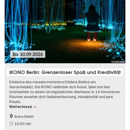
Bis
30.09.2026
© IKONO Berlin
IKONO Berlin: Grenzenloser Spaß und Kreativität
Entdecke das neueste immersive Erlebnis Berlins am
Alexanderplatz. Bei IKONO verbinden sich Kunst, Spiel und das
Unerwartete zu einem unvergesslichen Abenteuer. In 14 immersiven
Räumen erwarten dich Selbstentdeckung, Interaktivität und pure
Freude.
Weiterlesen
Ikono Berlin
Kinder
Kultursommer
10:00 Uhr
Ticket-Tipp