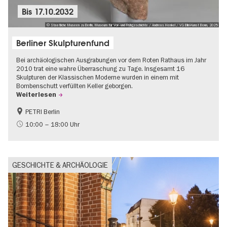
Bis
17.10.2032
© Staatliche Museen zu Berlin, Museum für Vor- und Frühgeschichte / Andreas Henkel / VG Bild-Kunst Bonn, 2025
Berliner Skulpturenfund
Bei archäologischen Ausgrabungen vor dem Roten Rathaus im Jahr
2010 trat eine wahre Überraschung zu Tage. Insgesamt 16
Skulpturen der Klassischen Moderne wurden in einem mit
Bombenschutt verfüllten Keller geborgen.
Weiterlesen
PETRI Berlin
NS-Geschichte
10:00 – 18:00 Uhr
GESCHICHTE & ARCHÄOLOGIE