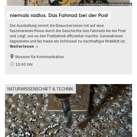
© CC BY SA 4.0 Museumsstiftung Post und Telekommunikation.jpg
niemals radlos. Das Fahrrad bei der Post
Die Ausstellung nimmt die Besucher:innen mit auf eine
faszinierende Reise durch die Geschichte des Fahrrads bei der Post
und zeigt, wie es den Postbetrieb effizienter machte, Generationen
begeisterte und bis heute ein Schlüssel zu nachhaltiger Mobilität ist.
Weiterlesen
Museum für Kommunikation
Geschichte
Nachhaltigkeit
10:00 Uhr
NATURWISSENSCHAFT & TECHNIK