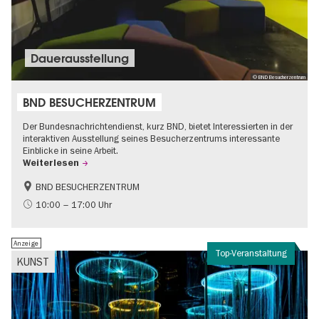
Dauer­aus­stel­lung
© BND Besucherzentrum
BND BESUCHERZENTRUM
Der Bundesnachrichtendienst, kurz BND, bietet Interessierten in der
interaktiven Ausstellung seines Besucherzentrums interessante
Einblicke in seine Arbeit.
Weiterlesen
BND BESUCHERZENTRUM
Geschichte
Gratis
10:00 – 17:00 Uhr
Politik & Gesellschaft
Anzeige
Top-Veranstaltung
KUNST