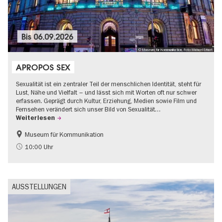
Bis
06.09.2026
© Museum für Kommunikation, Foto Michael Erhart
APROPOS SEX
Sexualität ist ein zentraler Teil der menschlichen Identität, steht für
Lust, Nähe und Vielfalt – und lässt sich mit Worten oft nur schwer
erfassen. Geprägt durch Kultur, Erziehung, Medien sowie Film und
Fernsehen verändert sich unser Bild von Sexualität…
Weiterlesen
Museum für Kommunikation
Politik & Gesellschaft
Teenager
10:00 Uhr
AUSSTELLUNGEN