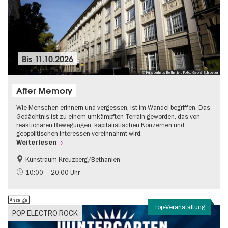
Bis
11.10.2026
© Künstlerhaus Bethanien, Foto: Georg Schroeder
After Memory
Wie Menschen erinnern und vergessen, ist im Wandel begriffen. Das
Gedächtnis ist zu einem umkämpften Terrain geworden, das von
reaktionären Bewegungen, kapitalistischen Konzernen und
geopolitischen Interessen vereinnahmt wird.
Weiterlesen
Kunstraum Kreuzberg/Bethanien
Gratis
International
10:00 – 20:00 Uhr
Zeitgenössische Kunst
Anzeige
Top-Veranstaltung
POP ELECTRO ROCK