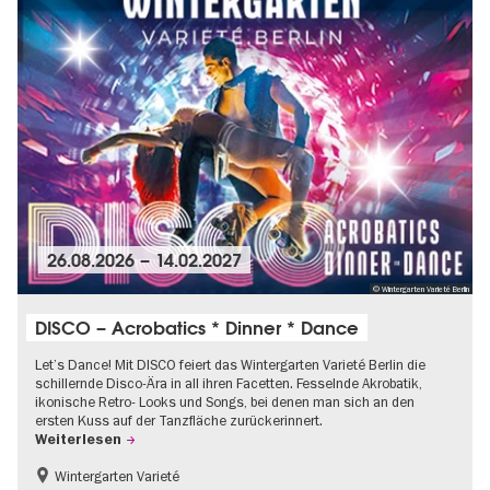
26.08.2026
–
14.02.2027
© Wintergarten Varieté Berlin
DISCO – Acrobatics * Dinner * Dance
Let’s Dance! Mit DISCO feiert das Wintergarten Varieté Berlin die
schillernde Disco-Ära in all ihren Facetten. Fesselnde Akrobatik,
ikonische Retro- Looks und Songs, bei denen man sich an den
ersten Kuss auf der Tanzfläche zurückerinnert.
Weiterlesen
Wintergarten Varieté
Food