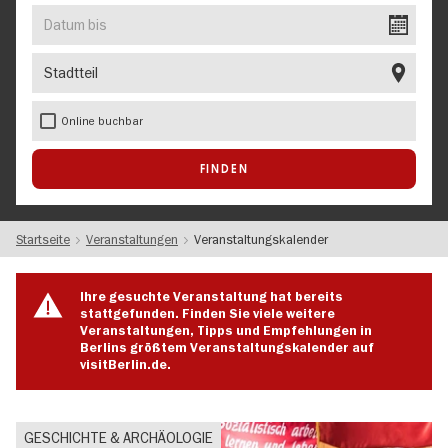
EVENT
Datum
bis
Stadtteil
Online buchbar
Startseite
Veranstaltungen
Veranstaltungskalender
Ihre gesuchte Veranstaltung hat bereits
stattgefunden. Finden Sie viele weitere
Veranstaltungen, Tipps und Empfehlungen in
Berlins größtem Veranstaltungskalender auf
visitBerlin.de.
GESCHICHTE & ARCHÄOLOGIE