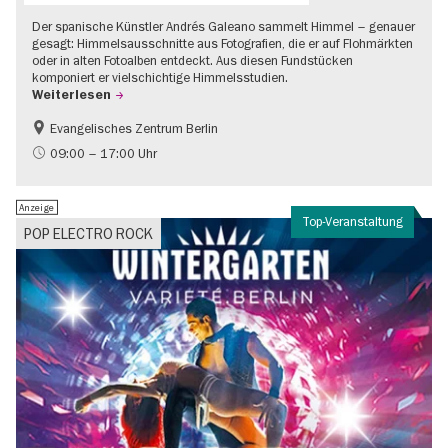
Der spanische Künstler Andrés Galeano sammelt Himmel – genauer
gesagt: Himmelsausschnitte aus Fotografien, die er auf Flohmärkten
oder in alten Fotoalben entdeckt. Aus diesen Fundstücken
komponiert er vielschichtige Himmelsstudien.
Weiterlesen
Evangelisches Zentrum Berlin
Gratis
09:00 – 17:00 Uhr
Anzeige
Top-Veranstaltung
POP ELECTRO ROCK