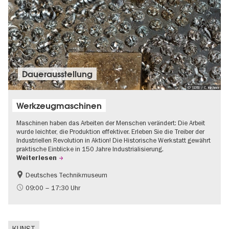
Dauer­aus­stel­lung
© SDTB / C. Kirchner
Werkzeugmaschinen
Maschinen haben das Arbeiten der Menschen verändert: Die Arbeit
wurde leichter, die Produktion effektiver. Erleben Sie die Treiber der
Industriellen Revolution in Aktion! Die Historische Werkstatt gewährt
praktische Einblicke in 150 Jahre Industrialisierung.
Weiterlesen
Deutsches Technikmuseum
Geschichte
09:00 – 17:30 Uhr
KUNST