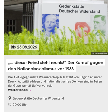
Bis
23.08.2026
© Doris Poklekowski
„… dieser Feind steht rechts!“ Der Kampf gegen
den Nationalsozialismus vor 1933
Die 1919 gegründete Weimarer Republik steht von Beginn an unter
Druck. Autoritäre Ideen und nationalistisches Denken sind in Teilen
der Gesellschaft tief verwurzelt.
Weiterlesen
Gedenkstätte Deutscher Widerstand
Gratis
NS-Geschichte
09:00 Uhr