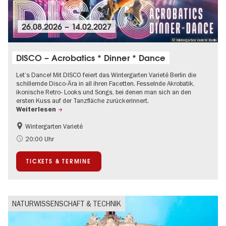
26.08.2026
–
14.02.2027
© Wintergarten Varieté Berlin
DISCO – Acrobatics * Dinner * Dance
Let’s Dance! Mit DISCO feiert das Wintergarten Varieté Berlin die
schillernde Disco-Ära in all ihren Facetten. Fesselnde Akrobatik,
ikonische Retro- Looks und Songs, bei denen man sich an den
ersten Kuss auf der Tanzfläche zurückerinnert.
Weiterlesen
Wintergarten Varieté
Food
Kultursommer
20:00 Uhr
TICKETS & TERMINE
NATURWISSENSCHAFT & TECHNIK