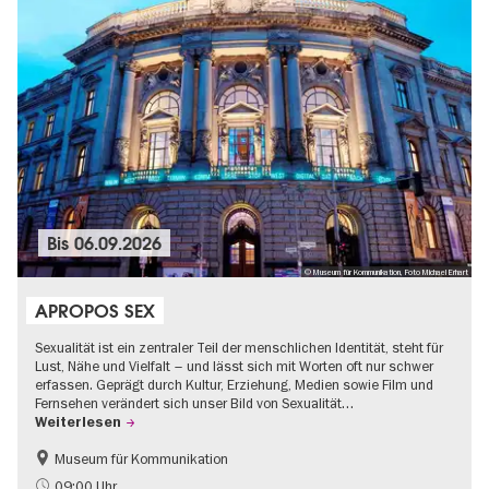
Bis
06.09.2026
© Museum für Kommunikation, Foto Michael Erhart
APROPOS SEX
Sexualität ist ein zentraler Teil der menschlichen Identität, steht für
Lust, Nähe und Vielfalt – und lässt sich mit Worten oft nur schwer
erfassen. Geprägt durch Kultur, Erziehung, Medien sowie Film und
Fernsehen verändert sich unser Bild von Sexualität…
Weiterlesen
Museum für Kommunikation
Politik & Gesellschaft
Teenager
09:00 Uhr