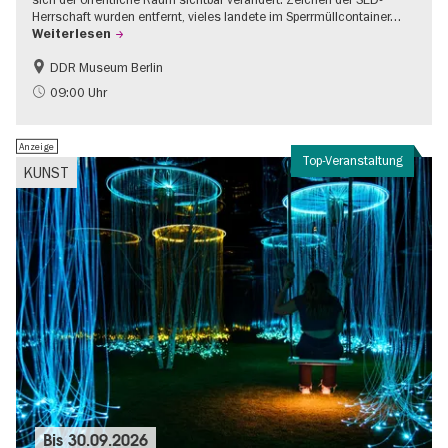
Herrschaft wurden entfernt, vieles landete im Sperrmüllcontainer…
Weiterlesen
DDR Museum Berlin
DDR-Geschichte
Politik & Gesellschaft
09:00 Uhr
Anzeige
Top-Veranstaltung
KUNST
Bis
30.09.2026