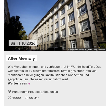
Bis
11.10.2026
© Künstlerhaus Bethanien, Foto: Georg Schroeder
After Memory
Wie Menschen erinnern und vergessen, ist im Wandel begriffen. Das
Gedächtnis ist zu einem umkämpften Terrain geworden, das von
reaktionären Bewegungen, kapitalistischen Konzernen und
geopolitischen Interessen vereinnahmt wird.
Weiterlesen
Kunstraum Kreuzberg/Bethanien
Gratis
International
10:00 – 20:00 Uhr
Zeitgenössische Kunst