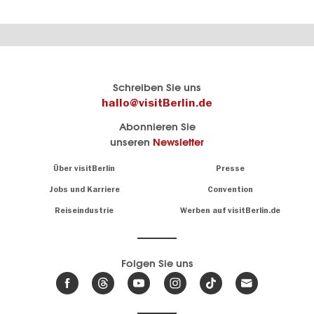
Berlins
visitBerlin-Blog
Schreiben Sie uns
offizielles
Hier
hallo@visitBerlin.de
Reiseportal
schreiben
Abonnieren Sie
visitBerlin.de
die
unseren
Newsletter
Berlin-
Wir kennen
Insider
Berlin und
Navigation:
Über visitBerlin
Presse
sind
About
persönlich
Jobs und Karriere
Convention
Insidertipps
für Sie da.
rund
Reiseindustrie
Werben auf visitBerlin.de
um
Wir bieten Ihnen
die
günstige
,
Hauptstadt
Reiseangebote
und
Hotels
Folgen Sie uns
.
Tickets
Berlin-
News,
Wir haben den
Events
Veranstaltungskalender
&