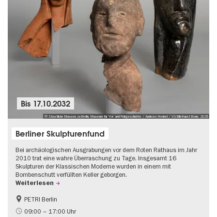
Bis
17.10.2032
© Staatliche Museen zu Berlin, Museum für Vor- und Frühgeschichte / Andreas Henkel / VG Bild-Kunst Bonn, 2025
Berliner Skulpturenfund
Bei archäologischen Ausgrabungen vor dem Roten Rathaus im Jahr
2010 trat eine wahre Überraschung zu Tage. Insgesamt 16
Skulpturen der Klassischen Moderne wurden in einem mit
Bombenschutt verfüllten Keller geborgen.
Weiterlesen
PETRI Berlin
NS-Geschichte
09:00 – 17:00 Uhr