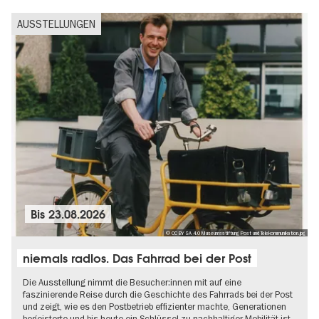
AUSSTELLUNGEN
Bis
23.08.2026
© CC BY SA 4.0 Museumsstiftung Post und Telekommunikation.jpg
niemals radlos. Das Fahrrad bei der Post
Die Ausstellung nimmt die Besucher:innen mit auf eine
faszinierende Reise durch die Geschichte des Fahrrads bei der Post
und zeigt, wie es den Postbetrieb effizienter machte, Generationen
begeisterte und bis heute ein Schlüssel zu nachhaltiger Mobilität ist.