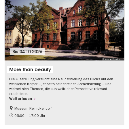
Bis
04.10.2026
© Museum Reinickendorf
More than beauty
Die Ausstellung versucht eine Neudefinierung des Blicks auf den
weiblichen Körper – jenseits seiner reinen Ästhetisierung – und
widmet sich Themen, die aus weiblicher Perspektive relevant
erscheinen.
Weiterlesen
Museum Reinickendorf
Gratis
Zeitgenössische Kunst
09:00 – 17:00 Uhr