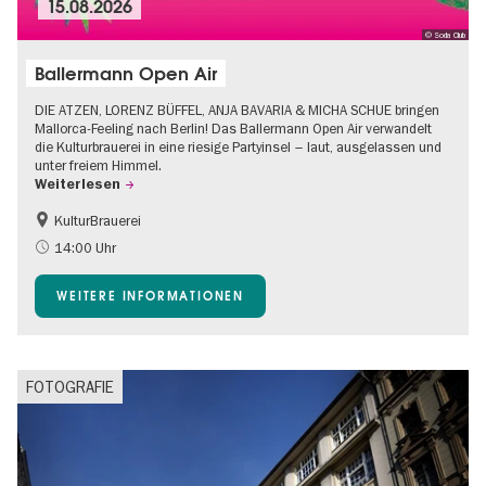
15.08.2026
© Soda Club
Ballermann Open Air
DIE ATZEN, LORENZ BÜFFEL, ANJA BAVARIA & MICHA SCHUE bringen
Mallorca-Feeling nach Berlin! Das Ballermann Open Air verwandelt
die Kulturbrauerei in eine riesige Partyinsel – laut, ausgelassen und
unter freiem Himmel.
Weiterlesen
KulturBrauerei
Barrierefrei
Going local Berlin
14:00 Uhr
Kultursommer
Open Air
WEITERE INFORMATIONEN
FOTOGRAFIE