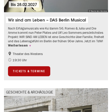
Bis
28.02.2027
© Theater des Westens
Wir sind am Leben – DAS Berlin Musical
Nach Erfolgsmusicals wie Ku’damm 56, Romeo & Julia und Die
Amme kommt nun Peter Plates und Ulf Leo Sommers persönlichstes
Projekt: WIR SIND AM LEBEN ist eine Geschichte über Familie, Freiheit
und das Lebensgefühl im Berlin der frühen 90er-Jahre. Jetzt im TdW!
Weiterlesen
Theater des Westens
Barrierefrei
LGBTQ+
19:30 Uhr
Um den Kurfürstendamm
Weihnachten
TICKETS & TERMINE
GESCHICHTE & ARCHÄOLOGIE