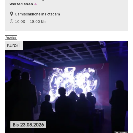
Weiterlesen
Garnisonkirche in Potsdam
Geschichte
Brandenburg
10:00 – 18:00 Uhr
Politik & Gesellschaft
Anzeige
KUNST
Bis
23.08.2026
© P61 Gallery