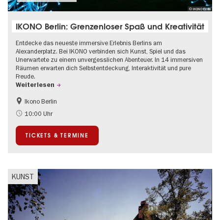
© IKONO Berlin
IKONO Berlin: Grenzenloser Spaß und Kreativität
Entdecke das neueste immersive Erlebnis Berlins am
Alexanderplatz. Bei IKONO verbinden sich Kunst, Spiel und das
Unerwartete zu einem unvergesslichen Abenteuer. In 14 immersiven
Räumen erwarten dich Selbstentdeckung, Interaktivität und pure
Freude.
Weiterlesen
Ikono Berlin
Kinder
Kultursommer
10:00 Uhr
Ticket-Tipp
TICKETS & TERMINE
KUNST