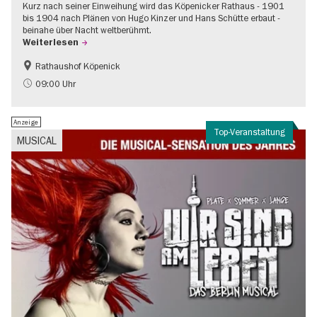
Kurz nach seiner Einweihung wird das Köpenicker Rathaus - 1901
bis 1904 nach Plänen von Hugo Kinzer und Hans Schütte erbaut -
beinahe über Nacht weltberühmt.
Weiterlesen
Rathaushof Köpenick
Geschichte
Going local Berlin
09:00 Uhr
Anzeige
Top-Veranstaltung
MUSICAL