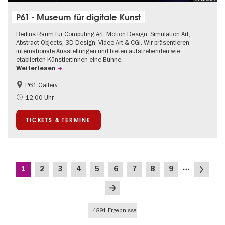
P61 - Museum für digitale Kunst
Berlins Raum für Computing Art, Motion Design, Simulation Art,
Abstract Objects, 3D Design, Video Art & CGI. Wir präsentieren
internationale Ausstellungen und bieten aufstrebenden wie
etablierten Künstler:innen eine Bühne.
Weiterlesen
P61 Gallery
International
Urban Art
12:00 Uhr
Zeitgenössische Kunst
TICKETS & TERMINE
Seitennummerierung
…
Aktuelle
Seite
Seite
Seite
Seite
Seite
Seite
Seite
Seite
Nächste
1
2
3
4
5
6
7
8
9
Seite
Seite
Letzte
Seite
4891 Ergebnisse