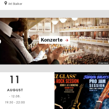
Art Stalker
Konzerte
© Uwe Arens
11
AUGUST
- 12.08.
19:30
-
22:00