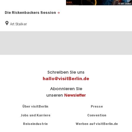
© ART Stalker
Die Rickenbackers Session
Art Stalker
Berlins
visitBerlin-Blog
Schreiben Sie uns
offizielles
Hier
hallo@visitBerlin.de
Reiseportal
schreiben
Abonnieren Sie
visitBerlin.de
die
unseren
Newsletter
Berlin-
Wir kennen
Insider
Berlin und
Navigation:
Über visitBerlin
Presse
sind
About
persönlich
Jobs und Karriere
Convention
Insidertipps
für Sie da.
rund
Reiseindustrie
Werben auf visitBerlin.de
um
Wir bieten Ihnen