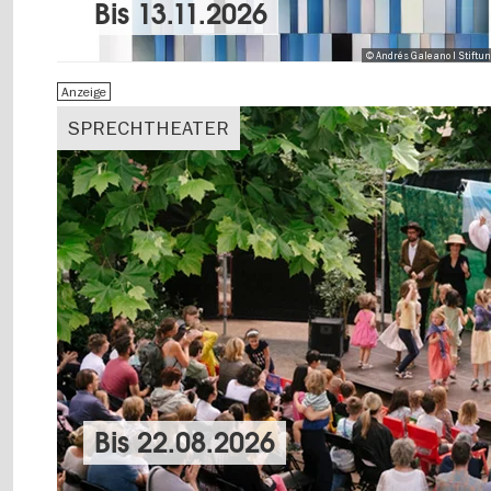
Bis
13.11.2026
© Andrés Galeano I Stiftu
Anzeige
SPRECHTHEATER
Bis
22.08.2026