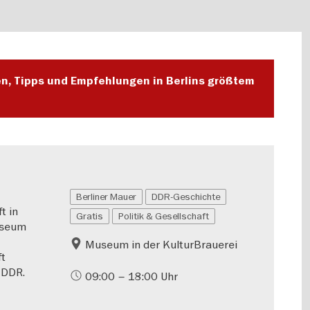
en, Tipps und Empfehlungen in Berlins größtem
Berliner Mauer
DDR-Geschichte
t in
Gratis
Politik & Gesellschaft
useum
Museum in der KulturBrauerei
ft
 DDR.
09:00 – 18:00 Uhr