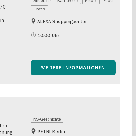
Shopping
Barrierefrei
Kinder
Food
170
Gratis
.
in
ALEXA Shoppingcenter
10:00 Uhr
WEITERE INFORMATIONEN
NS-Geschichte
ten
PETRI Berlin
schung