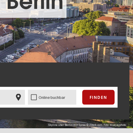
 Berlin
Online buchbar
Skyline über Berlin mit Spree © iStock.com, Foto: bluejayphoto