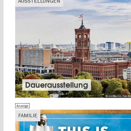
AUSSTELLUNGEN
Dauer­aus­stel­lung
© visitBerlin, Foto
Anzeige
FAMILIE