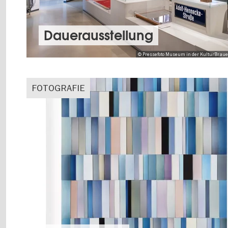
Dauer­aus­stel­lung
© Pressefoto Museum in der KulturBrauere
FOTOGRAFIE