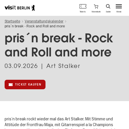
Berlins
Warenkorb
Tickets
Suche
Menü
offizielles
Direkt
Tourismusportal
Startseite
Veranstaltungskalender
zum
pris´n break - Rock and Roll and more
Inhalt
pris´n break - Rock
and Roll and more
03.09.2026
| Art Stalker
TICKET KAUFEN
pris’n break rockt wieder mal das Art Stalker. Mit Stimme und
Attitüde der Frontfrau Maja, mit Gitarrenspiel a la Champions