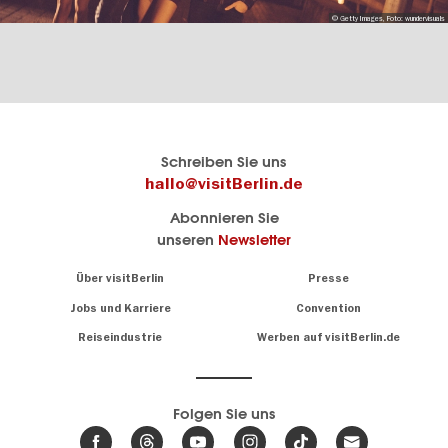
© Getty Images, Foto: wundervisuals
Berlins
visitBerlin-Blog
Schreiben Sie uns
offizielles
Hier
hallo@visitBerlin.de
Reiseportal
schreiben
Abonnieren Sie
visitBerlin.de
die
unseren
Newsletter
Berlin-
Wir kennen
Insider
Berlin und
Navigation:
Über visitBerlin
Presse
sind
About
persönlich
Jobs und Karriere
Convention
Insidertipps
für Sie da.
rund
Reiseindustrie
Werben auf visitBerlin.de
um
Wir bieten Ihnen
die
günstige
,
Hauptstadt
Reiseangebote
und
Hotels
Folgen Sie uns
.
Tickets
Berlin-
News,