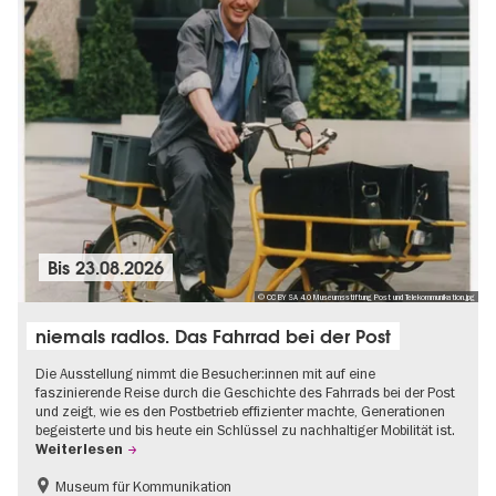
Bis
23.08.2026
© CC BY SA 4.0 Museumsstiftung Post und Telekommunikation.jpg
niemals radlos. Das Fahrrad bei der Post
Die Ausstellung nimmt die Besucher:innen mit auf eine
faszinierende Reise durch die Geschichte des Fahrrads bei der Post
und zeigt, wie es den Postbetrieb effizienter machte, Generationen
begeisterte und bis heute ein Schlüssel zu nachhaltiger Mobilität ist.
Weiterlesen
Museum für Kommunikation
Geschichte