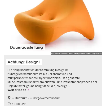
Dauer­aus­stel­lung
© Staatliche Museen zu Berlin, Kunstgewerbemuseum / Stephan Klonk
Achtung: Design!
Die Neupräsentation der Sammlung Design im
Kunstgewerbemuseum ist als kollaboratives und
multiperspektivisches Projekt konzipiert. Das gesamte
Museumsteam ist aktiv am Auswahl- und Präsentationsprozess der
Objekte beteiligt und bringt dabei die jeweilige…
Weiterlesen
Kulturforum - Kunstgewerbemuseum
Mode und Design
10:00 Uhr