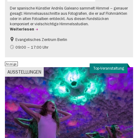
Der spanische Künstler Andrés Galeano sammelt Himmel – genauer
gesagt: Himmelsausschnitte aus Fotografien, die er auf Flohmärkten
oder in alten Fotoalben entdeckt. Aus diesen Fundstücken
komponiert er vielschichtige Himmelsstudien.
Weiterlesen
Evangelisches Zentrum Berlin
Gratis
09:00 – 17:00 Uhr
Anzeige
Top-Veranstaltung
AUSSTELLUNGEN