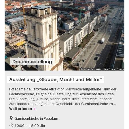
Dauer­aus­stel­lung
© Stiftung Garnisonkirche Foto: Cornelius Corbach
Ausstellung „Glaube, Macht und Militär“
Potsdams neu eröffnete Attraktion, der wiederaufgebaute Turm der
Garnisonkirche, zeigt eine Ausstellung zur Geschichte des Ortes.
Die Ausstellung „Glaube, Macht und Militär“ liefert eine kritische
Auseinandersetzung mit der Geschichte der Garnisonskirche im…
Weiterlesen
Garnisonkirche in Potsdam
Geschichte
Brandenburg
10:00 – 18:00 Uhr