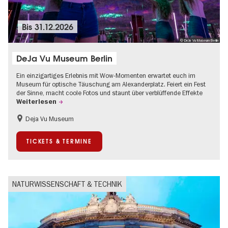
Bis
31.12.2026
© DeJa Vu Museum Berlin
DeJa Vu Museum Berlin
Ein einzigartiges Erlebnis mit Wow-Momenten erwartet euch im
Museum für optische Täuschung am Alexanderplatz. Feiert ein Fest
der Sinne, macht coole Fotos und staunt über verblüffende Effekte
Weiterlesen
Deja Vu Museum
Kinder
Teenager
TICKETS & TERMINE
NATURWISSENSCHAFT & TECHNIK