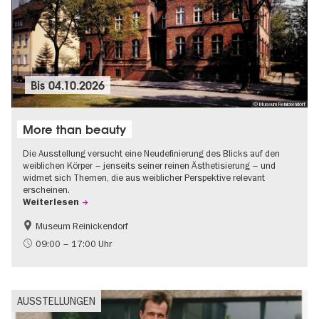
Bis
04.10.2026
© Museum Reinickendorf
More than beauty
Die Ausstellung versucht eine Neudefinierung des Blicks auf den
weiblichen Körper – jenseits seiner reinen Ästhetisierung – und
widmet sich Themen, die aus weiblicher Perspektive relevant
erscheinen.
Weiterlesen
Museum Reinickendorf
Gratis
Zeitgenössische Kunst
09:00 – 17:00 Uhr
AUSSTELLUNGEN