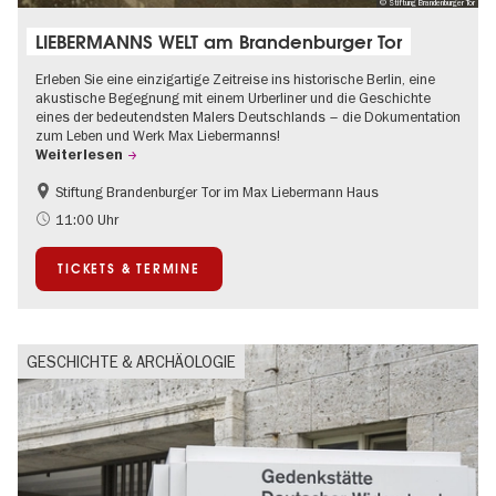
© Stiftung Brandenburger Tor
LIEBERMANNS WELT am Brandenburger Tor
Erleben Sie eine einzigartige Zeitreise ins historische Berlin, eine
akustische Begegnung mit einem Urberliner und die Geschichte
eines der bedeutendsten Malers Deutschlands – die Dokumentation
zum Leben und Werk Max Liebermanns!
Weiterlesen
Stiftung Brandenburger Tor im Max Liebermann Haus
Geschichte
Barrierefrei
11:00 Uhr
Kultursommer
NS-Geschichte
TICKETS & TERMINE
Politik & Gesellschaft
GESCHICHTE & ARCHÄOLOGIE