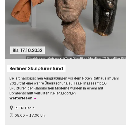
Bis
17.10.2032
© Staatliche Museen zu Berlin, Museum für Vor- und Frühgeschichte / Andreas Henkel / VG Bild-Kunst Bonn, 2025
Berliner Skulpturenfund
Bei archäologischen Ausgrabungen vor dem Roten Rathaus im Jahr
2010 trat eine wahre Überraschung zu Tage. Insgesamt 16
Skulpturen der Klassischen Moderne wurden in einem mit
Bombenschutt verfüllten Keller geborgen.
Weiterlesen
PETRI Berlin
NS-Geschichte
09:00 – 17:00 Uhr