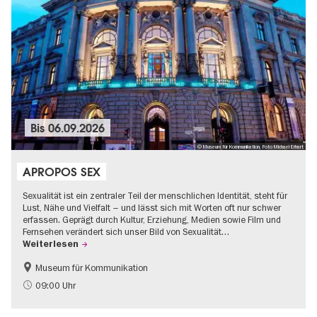
Bis
06.09.2026
© Museum für Kommunikation, Foto Michael Erhart
APROPOS SEX
Sexualität ist ein zentraler Teil der menschlichen Identität, steht für
Lust, Nähe und Vielfalt – und lässt sich mit Worten oft nur schwer
erfassen. Geprägt durch Kultur, Erziehung, Medien sowie Film und
Fernsehen verändert sich unser Bild von Sexualität…
Weiterlesen
Museum für Kommunikation
Politik & Gesellschaft
Teenager
09:00 Uhr