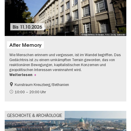
Bis
11.10.2026
© Künstlerhaus Bethanien, Foto: Georg Schroeder
After Memory
Wie Menschen erinnern und vergessen, ist im Wandel begriffen. Das
Gedächtnis ist zu einem umkämpften Terrain geworden, das von
reaktionären Bewegungen, kapitalistischen Konzernen und
geopolitischen Interessen vereinnahmt wird.
Weiterlesen
Kunstraum Kreuzberg/Bethanien
Gratis
International
10:00 – 20:00 Uhr
Zeitgenössische Kunst
GESCHICHTE & ARCHÄOLOGIE