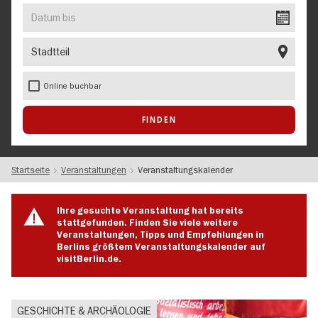
EVENT
Datum
bis
Stadtteil
Online buchbar
Startseite
Veranstaltungen
Veranstaltungskalender
Ihre gesuchte Veranstaltung hat bereits
stattgefunden. Finden Sie viele weitere
Veranstaltungen, Tipps und Empfehlungen in
Berlins größtem Veranstaltungskalender auf
visitBerlin.de.
GESCHICHTE & ARCHÄOLOGIE