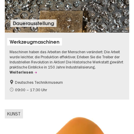
Dauer­aus­stel­lung
© SDTB / C. Kirchner
Werkzeugmaschinen
Maschinen haben das Arbeiten der Menschen verändert: Die Arbeit
wurde leichter, die Produktion effektiver. Erleben Sie die Treiber der
Industriellen Revolution in Aktion! Die Historische Werkstatt gewährt
praktische Einblicke in 150 Jahre Industrialisierung.
Weiterlesen
Deutsches Technikmuseum
Geschichte
09:00 – 17:30 Uhr
KUNST