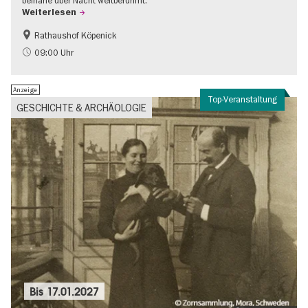
beinahe über Nacht weltberühmt.
Weiterlesen
Rathaushof Köpenick
Geschichte
Going local Berlin
09:00 Uhr
Anzeige
Top-Veranstaltung
GESCHICHTE & ARCHÄOLOGIE
Bis
17.01.2027