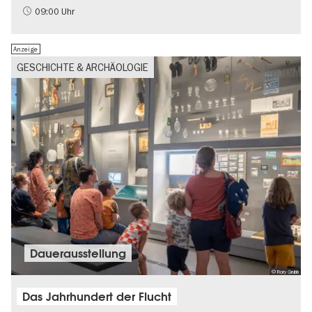
Nachhaltigkeit
09:00 Uhr
Anzeige
GESCHICHTE & ARCHÄOLOGIE
Dauer­aus­stel­lung
© Rory Grubb
Das Jahrhundert der Flucht