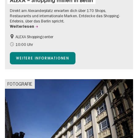
ALEXA – Shopping mitten in Berlin
Direkt am Alexanderplatz erwarten dich über 170 Shops,
Restaurants und internationale Marken. Entdecke das Shopping-
Erlebnis, über das Berlin spricht.
Weiterlesen
ALEXA Shoppingcenter
Barrierefrei
Food
10:00 Uhr
Gratis
Kinder
WEITERE INFORMATIONEN
Shopping
FOTOGRAFIE