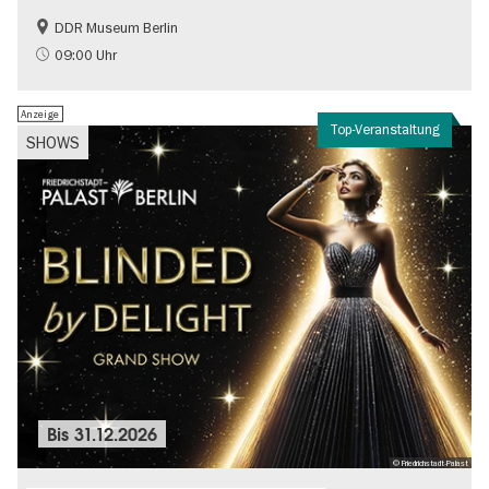
DDR Museum Berlin
DDR-Geschichte
Politik & Gesellschaft
09:00 Uhr
Anzeige
Top-Veranstaltung
SHOWS
Bis
31.12.2026
© Friedrichstadt-Palast