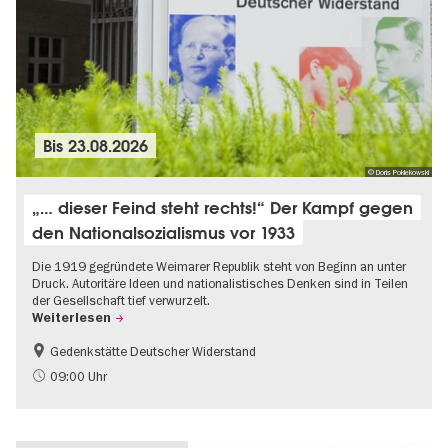
Bis
23.08.2026
© Doris Poklekowski
„… dieser Feind steht rechts!“ Der Kampf gegen
den Nationalsozialismus vor 1933
Die 1919 gegründete Weimarer Republik steht von Beginn an unter
Druck. Autoritäre Ideen und nationalistisches Denken sind in Teilen
der Gesellschaft tief verwurzelt.
Weiterlesen
Gedenkstätte Deutscher Widerstand
Gratis
NS-Geschichte
09:00 Uhr