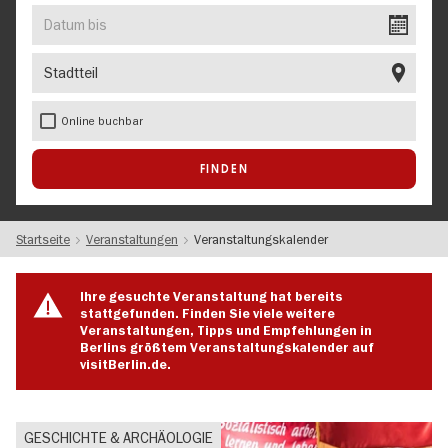
EVENT
Datum
bis
Stadtteil
Online buchbar
Startseite
Veranstaltungen
Veranstaltungskalender
Ihre gesuchte Veranstaltung hat bereits
stattgefunden. Finden Sie viele weitere
Veranstaltungen, Tipps und Empfehlungen in
Berlins größtem Veranstaltungskalender auf
visitBerlin.de.
GESCHICHTE & ARCHÄOLOGIE