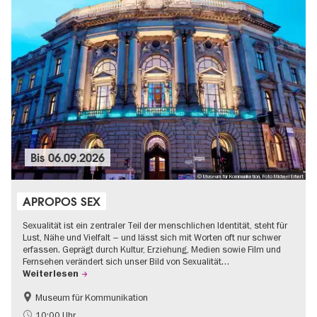
Bis
06.09.2026
© Museum für Kommunikation, Foto Michael Erhart
APROPOS SEX
Sexualität ist ein zentraler Teil der menschlichen Identität, steht für
Lust, Nähe und Vielfalt – und lässt sich mit Worten oft nur schwer
erfassen. Geprägt durch Kultur, Erziehung, Medien sowie Film und
Fernsehen verändert sich unser Bild von Sexualität…
Weiterlesen
Museum für Kommunikation
Politik & Gesellschaft
Teenager
10:00 Uhr