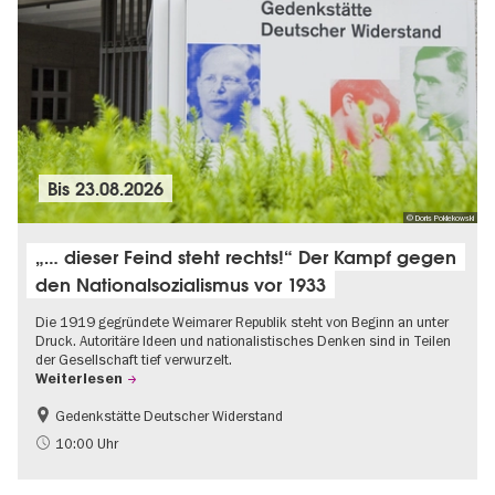
Bis
23.08.2026
© Doris Poklekowski
„… dieser Feind steht rechts!“ Der Kampf gegen
den Nationalsozialismus vor 1933
Die 1919 gegründete Weimarer Republik steht von Beginn an unter
Druck. Autoritäre Ideen und nationalistisches Denken sind in Teilen
der Gesellschaft tief verwurzelt.
Weiterlesen
Gedenkstätte Deutscher Widerstand
Gratis
NS-Geschichte
10:00 Uhr