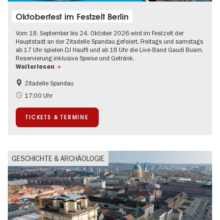
Oktoberfest im Festzelt Berlin
Vom 18. September bis 24. Oktober 2026 wird im Festzelt der
Hauptstadt an der Zitadelle Spandau gefeiert. Freitags und samstags
ab 17 Uhr spielen DJ Hauffi und ab 18 Uhr die Live-Band Gaudi Buam.
Reservierung inklusive Speise und Getränk.
Weiterlesen
Zitadelle Spandau
Food
Going local Berlin
17:00 Uhr
Spandau
TICKETS & TERMINE
GESCHICHTE & ARCHÄOLOGIE