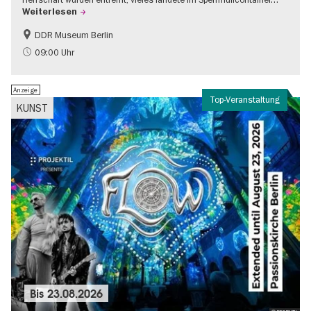
Weiterlesen
DDR Museum Berlin
DDR-Geschichte
Politik & Gesellschaft
09:00 Uhr
Anzeige
Top-Veranstaltung
KUNST
Bis
23.08.2026