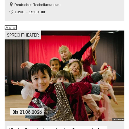
Deutsches Technikmuseum
Geschichte
10:00 – 18:00 Uhr
Anzeige
SPRECHTHEATER
Bis
21.08.2026
© Galli Berlin