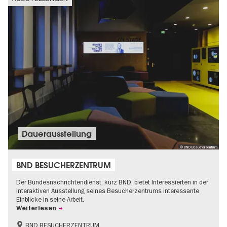
Dauer­aus­stel­lung
© BND Besucherzentrum
BND BESUCHERZENTRUM
Der Bundesnachrichtendienst, kurz BND, bietet Interessierten in der
interaktiven Ausstellung seines Besucherzentrums interessante
Einblicke in seine Arbeit.
Weiterlesen
BND BESUCHERZENTRUM
Geschichte