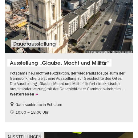
Dauer­aus­stel­lung
© Stiftung Garnisonkirche Foto: Cornelius Corbach
Ausstellung „Glaube, Macht und Militär“
Potsdams neu eröffnete Attraktion, der wiederaufgebaute Turm der
Garnisonkirche, zeigt eine Ausstellung zur Geschichte des Ortes.
Die Ausstellung „Glaube, Macht und Militär“ liefert eine kritische
Auseinandersetzung mit der Geschichte der Garnisonskirche im…
Weiterlesen
Garnisonkirche in Potsdam
Geschichte
Brandenburg
10:00 – 18:00 Uhr
Politik & Gesellschaft
AUSSTELLUNGEN