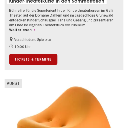
Kinder-Theaterkurse in den Sommerferien
Bühne frei für die Superferien! In den Kindertheaterkursen im Galli
Theater, auf der Domäne Dahlem und im Jagdschloss Grunewald
entdecken Kinder Schauspiel, Tanz und Gesang und präsentieren
am Ende ihr eigenes Theaterstück vor Publikum.
Weiterlesen
Verschiedene Spielorte
Kinder
Kultursommer
10:00 Uhr
Urban Art
Zeitgenössische Kunst
TICKETS & TERMINE
KUNST