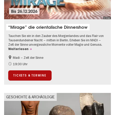
Bis
26.12.2026
© MADI
“Mirage” die orientalische Dinnershow
Tauchen Sie ein in den Zauber des Morgenlandes und das Flair von
Tausendundeiner Nacht – mitten in Berlin. Erleben Sie im MADI –
Zelt der Sinne unvergessliche Momente voller Magie und Genuss.
Weiterlesen
Madi – Zelt der Sinne
Food
International
19:30 Uhr
Weihnachten
TICKETS & TERMINE
GESCHICHTE & ARCHÄOLOGIE