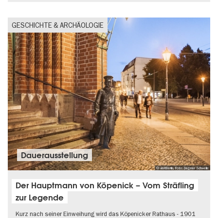
GESCHICHTE & ARCHÄOLOGIE
Dauer­aus­stel­lung
© visitBerlin, Foto: Dagmar Schwelle
Der Hauptmann von Köpenick – Vom Sträfling
zur Legende
Kurz nach seiner Einweihung wird das Köpenicker Rathaus - 1901