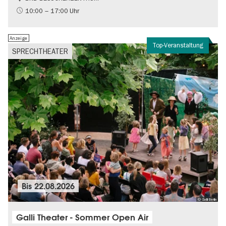
Gratis
10:00 – 17:00 Uhr
Politik & Gesellschaft
Anzeige
Top-Veranstaltung
SPRECHTHEATER
Bis
22.08.2026
© Galli Berlin
Galli Theater - Sommer Open Air