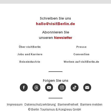
Berlins
visitBerlin-Blog
Schreiben Sie uns
offizielles
Hier
hallo@visitBerlin.de
Reiseportal
schreiben
Abonnieren Sie
visitBerlin.de
die
unseren
Newsletter
Berlin-
Wir kennen
Insider
Berlin und
Navigation:
Über visitBerlin
Presse
sind
About
persönlich
Jobs und Karriere
Convention
Insidertipps
für Sie da.
rund
Reiseindustrie
Werben auf visitBerlin.de
um
Wir bieten Ihnen
die
günstige
,
Hauptstadt
Reiseangebote
und
Hotels
Folgen Sie uns
.
Tickets
Berlin-
News,
Wir haben den
Events
Veranstaltungskalender
&
Berlins mit vielen Tipps.
Trends
Fußbereichsmenü
Impressum
Datenschutzerklärung
Barrierefreiheit
Barriere melden
© Berlin Tourismus & Kongress GmbH