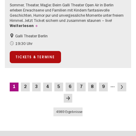
Sommer, Theater, Magie: Beim Galli Theater Open Air in Berlin
erleben Erwachsene und Familien mit Kindern fantasievolle
Geschichten, Humor pur und unvergessliche Momente unter freiem
Himmel. Jetzt Ticket sichern und zusammen staunen – live!
Weiterlesen
Galli Theater Berlin
Barrierefrei
Going local Berlin
19:30 Uhr
Kinder
Kultursommer
TICKETS & TERMINE
Open Air
Urban Art
Seitennummerierung
…
Aktuelle
Seite
Seite
Seite
Seite
Seite
Seite
Seite
Seite
Nächste
1
2
3
4
5
6
7
8
9
Seite
Seite
Letzte
Seite
4989 Ergebnisse