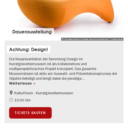
Dauer­aus­stel­lung
© Staatliche Museen zu Berlin, Kunstgewerbemuseum / Stephan Klonk
Achtung: Design!
Die Neupräsentation der Sammlung Design im
Kunstgewerbemuseum ist als kollaboratives und
multiperspektivisches Projekt konzipiert. Das gesamte
Museumsteam ist aktiv am Auswahl- und Präsentationsprozess der
Objekte beteiligt und bringt dabei die jeweilige…
Weiterlesen
Kulturforum - Kunstgewerbemuseum
Mode und Design
10:00 Uhr
TICKETS KAUFEN