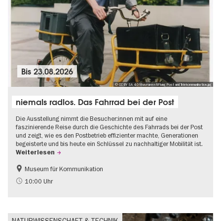
Bis
23.08.2026
© CC BY SA 4.0 Museumsstiftung Post und Telekommunikation.jpg
niemals radlos. Das Fahrrad bei der Post
Die Ausstellung nimmt die Besucher:innen mit auf eine
faszinierende Reise durch die Geschichte des Fahrrads bei der Post
und zeigt, wie es den Postbetrieb effizienter machte, Generationen
begeisterte und bis heute ein Schlüssel zu nachhaltiger Mobilität ist.
Weiterlesen
Museum für Kommunikation
Geschichte
Nachhaltigkeit
10:00 Uhr
NATURWISSENSCHAFT & TECHNIK