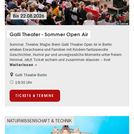
Bis
22.08.2026
© Galli Berlin
Galli Theater - Sommer Open Air
Sommer, Theater, Magie: Beim Galli Theater Open Air in Berlin
erleben Erwachsene und Familien mit Kindern fantasievolle
Geschichten, Humor pur und unvergessliche Momente unter freiem
Himmel. Jetzt Ticket sichern und zusammen staunen – live!
Weiterlesen
Galli Theater Berlin
Barrierefrei
Going local Berlin
19:30 Uhr
Kinder
Kultursommer
TICKETS & TERMINE
Open Air
Urban Art
NATURWISSENSCHAFT & TECHNIK