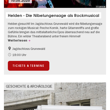
16.08.2026
© Galli Berlin
Helden - Die Nibelungensage als Rockmusical
Helden gesucht! Im Jagdschloss Grunewald wird die Nibelungensage
zum rockigen Musical: Freche Komik, harte Gitarrenriffs und große
Gefühle bringen das mittelalterliche Epos überraschend neu auf die
Bühne. Ein wilder Theaterabend unter freiem Himmel!
Weiterlesen
Jagdschloss Grunewald
Barrierefrei
Im Grünen
18:00 Uhr
Kultursommer
Open Air
TICKETS & TERMINE
Schlösser & Gärten
Zeitgenössische Kunst
GESCHICHTE & ARCHÄOLOGIE