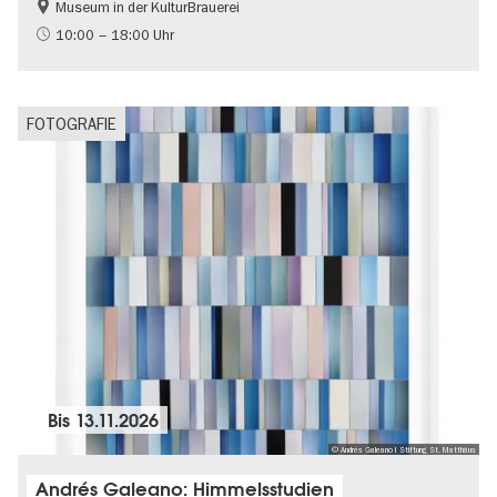
Museum in der KulturBrauerei
Berliner Mauer
DDR-Geschichte
10:00 – 18:00 Uhr
Gratis
Politik & Gesellschaft
FOTOGRAFIE
Bis
13.11.2026
© Andrés Galeano I Stiftung St. Matthäus
Andrés Galeano: Himmelsstudien