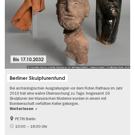
Bis
17.10.2032
© Staatliche Museen zu Berlin, Museum für Vor- und Frühgeschichte / Andreas Henkel / VG Bild-Kunst Bonn, 2025
Berliner Skulpturenfund
Bei archäologischen Ausgrabungen vor dem Roten Rathaus im Jahr
2010 trat eine wahre Überraschung zu Tage. Insgesamt 16
Skulpturen der Klassischen Moderne wurden in einem mit
Bombenschutt verfüllten Keller geborgen.
Weiterlesen
PETRI Berlin
NS-Geschichte
10:00 – 18:00 Uhr