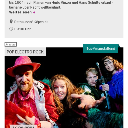
bis 1904 nach Plänen von Hugo Kinzer und Hans Schütte erbaut -
beinahe über Nacht weltberühmt.
Weiterlesen
Rathaushof Köpenick
Geschichte
Going local Berlin
09:00 Uhr
Anzeige
Top-Veranstaltung
POP ELECTRO ROCK