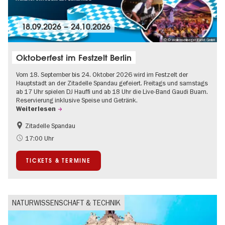
18.09.2026
–
24.10.2026
© © Wollenschlaeger Event GmbH
Oktoberfest im Festzelt Berlin
Vom 18. September bis 24. Oktober 2026 wird im Festzelt der
Hauptstadt an der Zitadelle Spandau gefeiert. Freitags und samstags
ab 17 Uhr spielen DJ Hauffi und ab 18 Uhr die Live-Band Gaudi Buam.
Reservierung inklusive Speise und Getränk.
Weiterlesen
Zitadelle Spandau
Food
Going local Berlin
17:00 Uhr
Spandau
TICKETS & TERMINE
NATURWISSENSCHAFT & TECHNIK