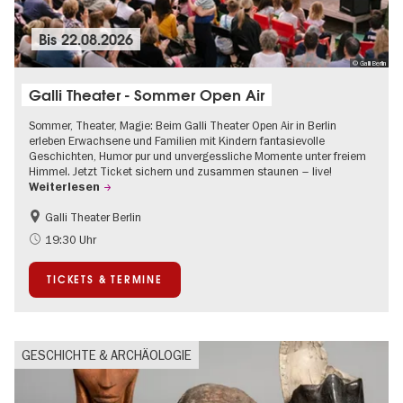
Bis
22.08.2026
© Galli Berlin
Galli Theater - Sommer Open Air
Sommer, Theater, Magie: Beim Galli Theater Open Air in Berlin
erleben Erwachsene und Familien mit Kindern fantasievolle
Geschichten, Humor pur und unvergessliche Momente unter freiem
Himmel. Jetzt Ticket sichern und zusammen staunen – live!
Weiterlesen
Galli Theater Berlin
Barrierefrei
Going local Berlin
19:30 Uhr
Kinder
Kultursommer
TICKETS & TERMINE
Open Air
Urban Art
GESCHICHTE & ARCHÄOLOGIE