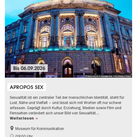
Bis
06.09.2026
© Museum für Kommunikation, Foto Michael Erhart
APROPOS SEX
Sexualität ist ein zentraler Teil der menschlichen Identität, steht für
Lust, Nähe und Vielfalt – und lässt sich mit Worten oft nur schwer
erfassen. Geprägt durch Kultur, Erziehung, Medien sowie Film und
Fernsehen verändert sich unser Bild von Sexualität…
Weiterlesen
Museum für Kommunikation
Politik & Gesellschaft
Teenager
09:00 Uhr