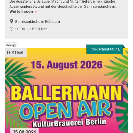
Die Ausstellung „Glaube, Macht und Militär“ liefert eine kritische
Auseinandersetzung mit der Geschichte der Garnisonskirche im…
Weiterlesen
Garnisonkirche in Potsdam
Geschichte
Brandenburg
10:00 – 18:00 Uhr
Politik & Gesellschaft
Anzeige
Top-Veranstaltung
FESTIVAL
15.08.2026