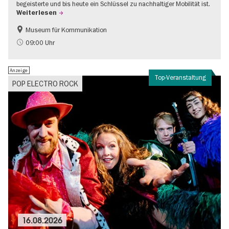
begeisterte und bis heute ein Schlüssel zu nachhaltiger Mobilität ist.
Weiterlesen
Museum für Kommunikation
Geschichte
Nachhaltigkeit
09:00 Uhr
Anzeige
Top-Veranstaltung
POP ELECTRO ROCK
16.08.2026