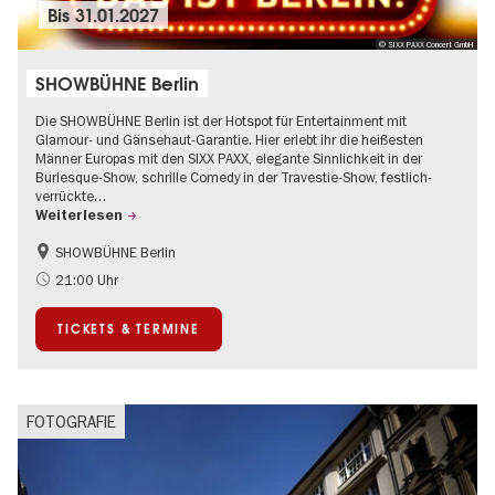
Bis
31.01.2027
© SIXX PAXX Concert GmbH
SHOWBÜHNE Berlin
Die SHOWBÜHNE Berlin ist der Hotspot für Entertainment mit
Glamour- und Gänsehaut-Garantie. Hier erlebt ihr die heißesten
Männer Europas mit den SIXX PAXX, elegante Sinnlichkeit in der
Burlesque-Show, schrille Comedy in der Travestie-Show, festlich-
verrückte…
Weiterlesen
SHOWBÜHNE Berlin
Kultursommer
21:00 Uhr
TICKETS & TERMINE
FOTOGRAFIE