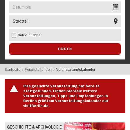
EVENT
Datum
bis
Stadtteil
Online buchbar
Startseite
Veranstaltungen
Veranstaltungskalender
Ihre gesuchte Veranstaltung hat bereits
stattgefunden. Finden Sie viele weitere
Veranstaltungen, Tipps und Empfehlungen in
Berlins größtem Veranstaltungskalender auf
visitBerlin.de.
GESCHICHTE & ARCHÄOLOGIE