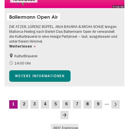
© Soda Club
Ballermann Open Air
DIE ATZEN, LORENZ BÜFFEL, ANJA BAVARIA & MICHA SCHUE bringen
Mallorca-Feeling nach Berlin! Das Ballermann Open Air verwandelt
die Kulturbrauerei in eine riesige Partyinsel – laut, ausgelassen und
unter freiem Himmel.
Weiterlesen
KulturBrauerei
Barrierefrei
Going local Berlin
14:00 Uhr
Kultursommer
Open Air
WEITERE INFORMATIONEN
Seitennummerierung
…
Aktuelle
Seite
Seite
Seite
Seite
Seite
Seite
Seite
Seite
Nächste
1
2
3
4
5
6
7
8
9
Seite
Seite
Letzte
Seite
4897 Ergebnisse