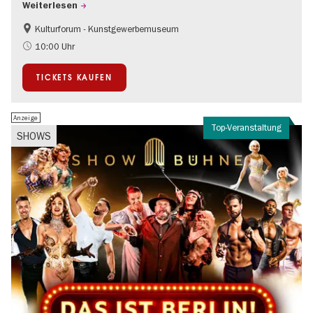
Weiterlesen
Kulturforum - Kunstgewerbemuseum
Mode und Design
10:00 Uhr
TICKETS KAUFEN
Anzeige
Top-Veranstaltung
SHOWS