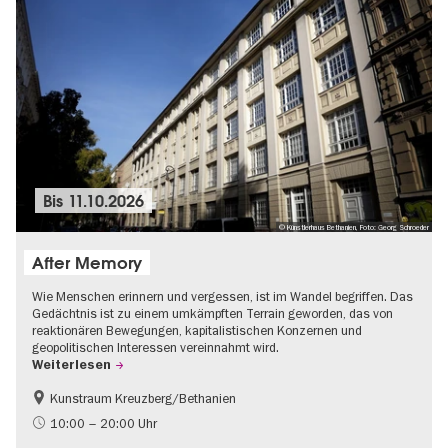
Bis
11.10.2026
© Künstlerhaus Bethanien, Foto: Georg Schroeder
After Memory
Wie Menschen erinnern und vergessen, ist im Wandel begriffen. Das
Gedächtnis ist zu einem umkämpften Terrain geworden, das von
reaktionären Bewegungen, kapitalistischen Konzernen und
geopolitischen Interessen vereinnahmt wird.
Weiterlesen
Kunstraum Kreuzberg/Bethanien
Gratis
International
10:00 – 20:00 Uhr
Zeitgenössische Kunst