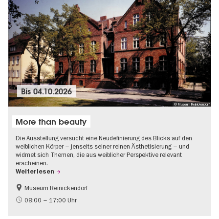
Bis
04.10.2026
© Museum Reinickendorf
More than beauty
Die Ausstellung versucht eine Neudefinierung des Blicks auf den
weiblichen Körper – jenseits seiner reinen Ästhetisierung – und
widmet sich Themen, die aus weiblicher Perspektive relevant
erscheinen.
Weiterlesen
Museum Reinickendorf
Gratis
Zeitgenössische Kunst
09:00 – 17:00 Uhr