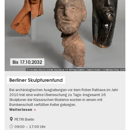
Bis
17.10.2032
© Staatliche Museen zu Berlin, Museum für Vor- und Frühgeschichte / Andreas Henkel / VG Bild-Kunst Bonn, 2025
Berliner Skulpturenfund
Bei archäologischen Ausgrabungen vor dem Roten Rathaus im Jahr
2010 trat eine wahre Überraschung zu Tage. Insgesamt 16
Skulpturen der Klassischen Moderne wurden in einem mit
Bombenschutt verfüllten Keller geborgen.
Weiterlesen
PETRI Berlin
NS-Geschichte
09:00 – 17:00 Uhr