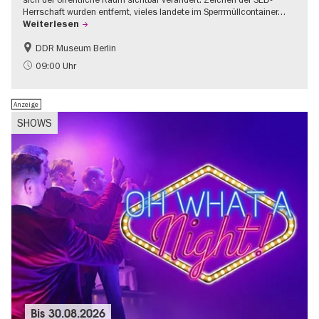
Herrschaft wurden entfernt, vieles landete im Sperrmüllcontainer…
Weiterlesen
DDR Museum Berlin
DDR-Geschichte
Politik & Gesellschaft
09:00 Uhr
Anzeige
SHOWS
Bis
30.08.2026