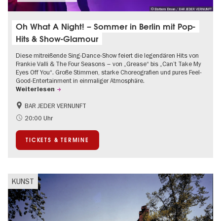
© Barbara Braun / BAR JEDER VERNUNFT
Oh What A Night! – Sommer in Berlin mit Pop-
Hits & Show-Glamour
Diese mitreißende Sing-Dance-Show feiert die legendären Hits von
Frankie Valli & The Four Seasons – von „Grease“ bis „Can’t Take My
Eyes Off You“. Große Stimmen, starke Choreografien und pures Feel-
Good-Entertainment in einmaliger Atmosphäre.
Weiterlesen
BAR JEDER VERNUNFT
International
Kultursommer
20:00 Uhr
Musikstadt
TICKETS & TERMINE
KUNST