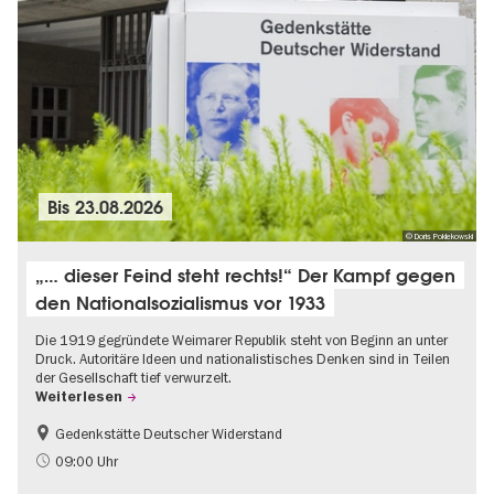
Bis
23.08.2026
© Doris Poklekowski
„… dieser Feind steht rechts!“ Der Kampf gegen
den Nationalsozialismus vor 1933
Die 1919 gegründete Weimarer Republik steht von Beginn an unter
Druck. Autoritäre Ideen und nationalistisches Denken sind in Teilen
der Gesellschaft tief verwurzelt.
Weiterlesen
Gedenkstätte Deutscher Widerstand
Gratis
NS-Geschichte
09:00 Uhr