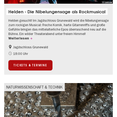
© Galli Berlin
Helden - Die Nibelungensage als Rockmusical
Helden gesucht! Im Jagdschloss Grunewald wird die Nibelungensage
zum rockigen Musical: Freche Komik, harte Gitarrenriffs und große
Gefühle bringen das mittelalterliche Epos überraschend neu auf die
Bühne. Ein wilder Theaterabend unter freiem Himmel!
Weiterlesen
Jagdschloss Grunewald
Barrierefrei
Im Grünen
18:00 Uhr
Kultursommer
Open Air
TICKETS & TERMINE
Schlösser & Gärten
Zeitgenössische Kunst
NATURWISSENSCHAFT & TECHNIK