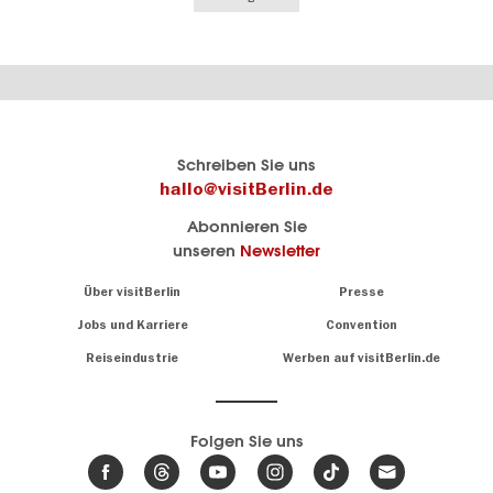
Berlins
visitBerlin-Blog
Schreiben Sie uns
offizielles
Hier
hallo@visitBerlin.de
Reiseportal
schreiben
Abonnieren Sie
visitBerlin.de
die
unseren
Newsletter
Berlin-
Wir kennen
Insider
Berlin und
Navigation:
Über visitBerlin
Presse
sind
About
persönlich
Jobs und Karriere
Convention
Insidertipps
für Sie da.
rund
Reiseindustrie
Werben auf visitBerlin.de
um
Wir bieten Ihnen
die
günstige
,
Hauptstadt
Reiseangebote
und
Hotels
Folgen Sie uns
.
Tickets
Berlin-
News,
Wir haben den