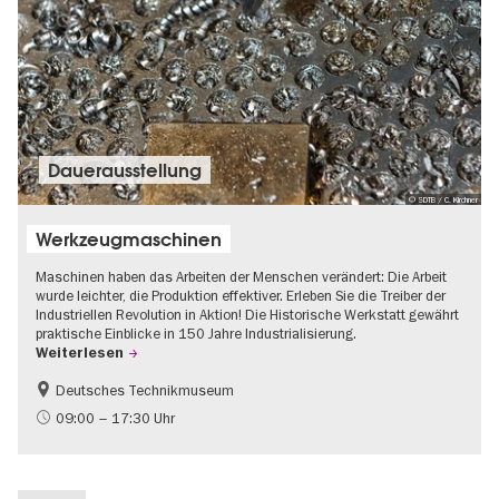
Dauer­aus­stel­lung
© SDTB / C. Kirchner
Werkzeugmaschinen
Maschinen haben das Arbeiten der Menschen verändert: Die Arbeit
wurde leichter, die Produktion effektiver. Erleben Sie die Treiber der
Industriellen Revolution in Aktion! Die Historische Werkstatt gewährt
praktische Einblicke in 150 Jahre Industrialisierung.
Weiterlesen
Deutsches Technikmuseum
Geschichte
09:00 – 17:30 Uhr