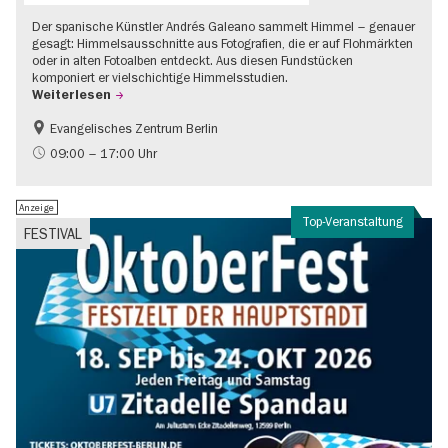
Der spanische Künstler Andrés Galeano sammelt Himmel – genauer
gesagt: Himmelsausschnitte aus Fotografien, die er auf Flohmärkten
oder in alten Fotoalben entdeckt. Aus diesen Fundstücken
komponiert er vielschichtige Himmelsstudien.
Weiterlesen
Evangelisches Zentrum Berlin
Gratis
09:00 – 17:00 Uhr
Anzeige
Top-Veranstaltung
FESTIVAL