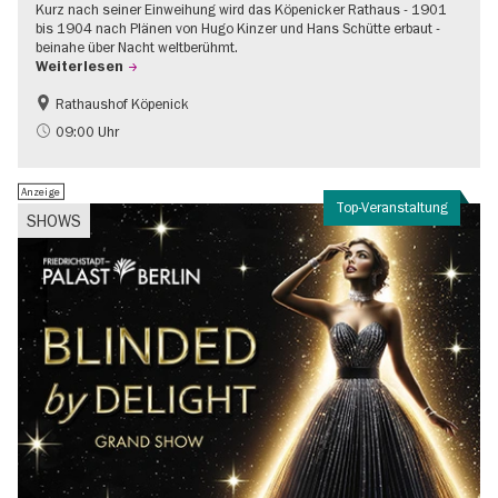
Kurz nach seiner Einweihung wird das Köpenicker Rathaus - 1901
bis 1904 nach Plänen von Hugo Kinzer und Hans Schütte erbaut -
beinahe über Nacht weltberühmt.
Weiterlesen
Rathaushof Köpenick
Geschichte
Going local Berlin
09:00 Uhr
Anzeige
Top-Veranstaltung
SHOWS