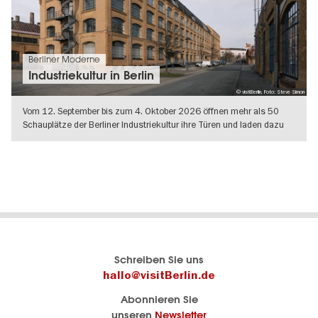
Berliner Moderne
Industriekultur in Berlin
© visitBerlin, Foto: Steve Simon
Vom 12. September bis zum 4. Oktober 2026 öffnen mehr als 50
Schauplätze der Berliner Industriekultur ihre Türen und laden dazu
ein
WEITERLESEN
Berlins
visitBerlin-Blog
Schreiben Sie uns
offizielles
Hier
hallo@visitBerlin.de
Reiseportal
schreiben
Abonnieren Sie
visitBerlin.de
die
unseren
Newsletter
Berlin-