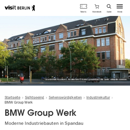
Berlins
Warenkorb
Tickets
Suche
Menü
offizielles
Direkt
Tourismusportal
zum
Inhalt
Gewehrfabrik Haselhorst, Am Juliusturm © Norhei, gemeinfreies Bild, Quelle: wikimedia commons
Startseite
Sightseeing
Sehenswürdigkeiten
Industriekultur
BMW Group Werk
BMW Group Werk
Moderne Industriebauten in Spandau