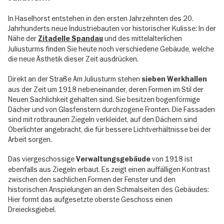
In Haselhorst entstehen in den ersten Jahrzehnten des 20.
Jahrhunderts neue Industriebauten vor historischer Kulisse: In der
Nähe der
und des mittelalterlichen
Zitadelle Spandau
Juliusturms finden Sie heute noch verschiedene Gebäude, welche
die neue Ästhetik dieser Zeit ausdrücken.
Direkt an der Straße Am Juliusturm stehen
sieben Werkhallen
aus der Zeit um 1918 nebeneinander, deren Formen im Stil der
Neuen Sachlichkeit gehalten sind. Sie besitzen bogenförmige
Dächer und von Glasfenstern durchzogene Fronten. Die Fassaden
sind mit rotbraunen Ziegeln verkleidet, auf den Dächern sind
Oberlichter angebracht, die für bessere Lichtverhältnisse bei der
Arbeit sorgen.
Das viergeschossige
von 1918 ist
Verwaltungsgebäude
ebenfalls aus Ziegeln erbaut. Es zeigt einen auffälligen Kontrast
zwischen den sachlichen Formen der Fenster und den
historischen Anspielungen an den Schmalseiten des Gebäudes:
Hier formt das aufgesetzte oberste Geschoss einen
Dreiecksgiebel.