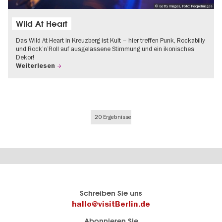
© Getty Images, Foto: PeopleImages
Wild At Heart
Das Wild At Heart in Kreuzberg ist Kult – hier treffen Punk, Rockabilly
und Rock’n’Roll auf ausgelassene Stimmung und ein ikonisches
Dekor!
Weiterlesen
20 Ergebnisse
Berlins
visitBerlin-Blog
Schreiben Sie uns
offizielles
Hier
hallo@visitBerlin.de
Reiseportal
schreiben
Abonnieren Sie
visitBerlin.de
die