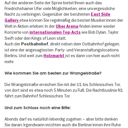
Auf der anderen Seite der Spree bietet Ihnen auch das
Friedrichshainer Ufer viele Möglichkeiten, eine unvergessliche
Nacht zu verbringen. Gegenüber der berühmten
East Side
etwa können Sie regelmäßig die besten Musiker:innen der
Gallery
Welt in Aktion erleben: In der
finden immer wieder
Uber Arena
Konzerte von
wie Bob Dylan, Taylor
internationalen Top-Acts
Swift oder den Kings of Leon statt.
Auch der
, direkt neben dem Ostbahnhof gelegen,
Postbahnhof
ist eine der angesagtesten Party- und Veranstaltungslocations
Berlins. Und weit zum
ist es dann von hier auch nicht
Holzmarkt
mehr.
Wie kommen Sie am besten zur Wrangelstraße?
Die Wrangelstraße erreichen Sie mit der U1 bis Schlesisches Tor,
von dort sind es etwa noch 5 Minuten zu Fuß. Die Nachtbuslinie N1
fährt zum Bahnhof Schlesisches Tor.
Und zum Schluss noch eine Bitte:
Abends darf es natürlich lebendig zugehen – aber bitte denken
Sie daran: Irgendwann möchten auch die Berliner:innen ihre Ruhe