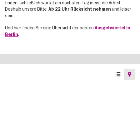
finden, schließlich wartet am nächsten Tag meist die Arbeit.
Deshalb unsere Bitte:
und leiser
Ab 22 Uhr Rücksicht nehmen
sein.
Und hier finden Sie eine Übersicht der besten
Ausgehviertel in
.
Berlin
Listenansicht
Kartenan