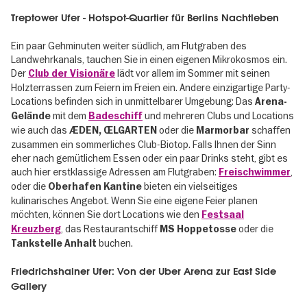
Treptower Ufer - Hotspot-Quartier für Berlins Nachtleben
Ein paar Gehminuten weiter südlich, am Flutgraben des
Landwehrkanals, tauchen Sie in einen eigenen Mikrokosmos ein.
Der
lädt vor allem im Sommer mit seinen
Club der Visionäre
Holzterrassen zum Feiern im Freien ein. Andere einzigartige Party-
Locations befinden sich in unmittelbarer Umgebung: Das
Arena-
mit dem
und mehreren Clubs und Locations
Gelände
Badeschiff
wie auch das
oder die
schaffen
ÆDEN, ŒLGARTEN
Marmorbar
zusammen ein sommerliches Club-Biotop. Falls Ihnen der Sinn
eher nach gemütlichem Essen oder ein paar Drinks steht, gibt es
auch hier erstklassige Adressen am Flutgraben:
,
Freischwimmer
oder die
bieten ein vielseitiges
Oberhafen Kantine
kulinarisches Angebot. Wenn Sie eine eigene Feier planen
möchten, können Sie dort Locations wie den
Festsaal
, das Restaurantschiff
oder die
Kreuzberg
MS Hoppetosse
buchen.
Tankstelle Anhalt
Friedrichshainer Ufer: Von der Uber Arena zur East Side
Gallery