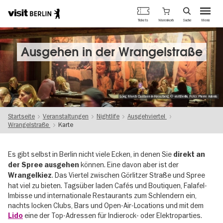
Berlins
Warenkorb
Tickets
Suche
Menü
offizielles
Direkt
Tourismusportal
zum
Inhalt
Ausgehen in der Wrangelstraße
Long March Canteen in Kreuzberg © visitBerlin, Foto: Pierre Adenis
Startseite
Veranstaltungen
Nightlife
Ausgehviertel
Wrangelstraße
Karte
Es gibt selbst in Berlin nicht viele Ecken, in denen Sie
direkt an
können. Eine davon aber ist der
der Spree ausgehen
. Das Viertel zwischen Görlitzer Straße und Spree
Wrangelkiez
hat viel zu bieten. Tagsüber laden Cafés und Boutiquen, Falafel-
Imbisse und internationale Restaurants zum Schlendern ein,
nachts locken Clubs, Bars und Open-Air-Locations und mit dem
eine der Top-Adressen für Indierock- oder Elektroparties.
Lido