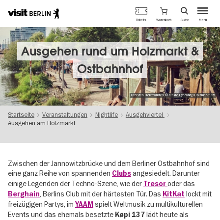
Berlins
Warenkorb
Tickets
Suche
Menü
offizielles
Direkt
Tourismusportal
zum
Inhalt
Ausgehen rund um Holzmarkt &
Ostbahnhof
Ufer des Holzmarktes © Studio Eyecandy/Holzmarkt 25
Startseite
Veranstaltungen
Nightlife
Ausgehviertel
Ausgehen am Holzmarkt
Zwischen der Jannowitzbrücke und dem Berliner Ostbahnhof sind
eine ganz Reihe von spannenden
angesiedelt. Darunter
Clubs
einige Legenden der Techno-Szene, wie der
oder das
Tresor
, Berlins Club mit der härtesten Tür. Das
lockt mit
Berghain
KitKat
freizügigen Partys, im
spielt Weltmusik zu multikulturellen
YAAM
Events und das ehemals besetzte
lädt heute als
Køpi 137