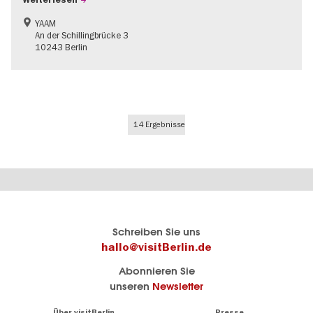
YAAM
An der Schillingbrücke 3
10243 Berlin
14 Ergebnisse
Berlins
visitBerlin-Blog
Schreiben Sie uns
offizielles
Hier
hallo@visitBerlin.de
Reiseportal
schreiben
Abonnieren Sie
visitBerlin.de
die
unseren
Newsletter
Berlin-
Wir kennen
Insider
Berlin und
Navigation:
Über visitBerlin
Presse