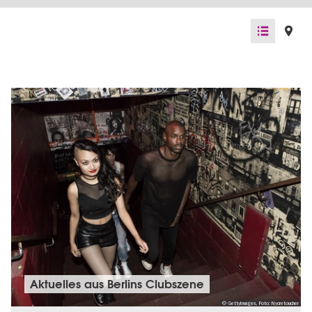
Listenansicht
Kartenan
Aktuelles aus Berlins Clubszene
© GettyImages, Foto: Nycretoucher