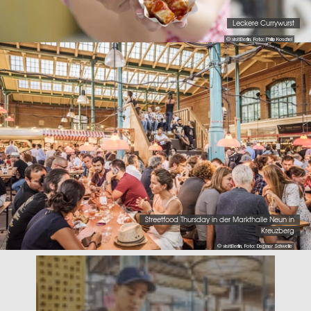
Leckere Currywurst
© visitBerlin, Foto: Philip Koschel
Streetfood Thursday in der Markthalle Neun in
Kreuzberg
© visitBerlin, Foto: Dagmar Schwelle