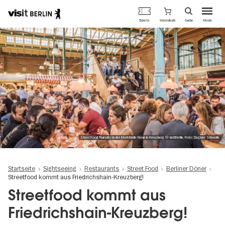
Berlins
Warenkorb
Tickets
Suche
Menü
offizielles
Direkt
Tourismusportal
zum
Inhalt
Streetfood Thursday in der Markthalle Neun in Kreuzberg © visitBerlin, Foto: Dagmar Schwelle
Startseite
Sightseeing
Restaurants
Street Food
Berliner Döner
Streetfood kommt aus Friedrichshain-Kreuzberg!
Streetfood kommt aus
Friedrichshain-Kreuzberg!