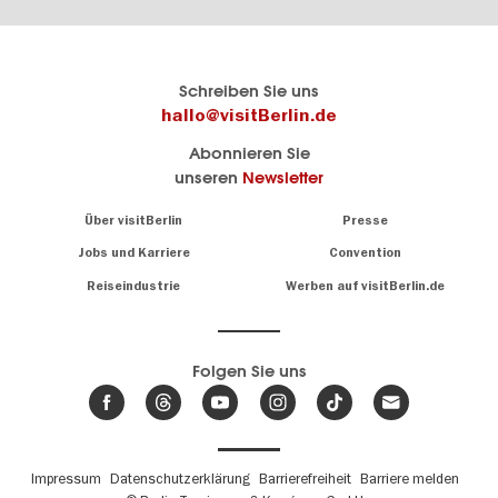
Berlins
visitBerlin-Blog
Schreiben Sie uns
offizielles
Hier
hallo@visitBerlin.de
Reiseportal
schreiben
Abonnieren Sie
visitBerlin.de
die
unseren
Newsletter
Berlin-
Wir kennen
Insider
Berlin und
Navigation:
Über visitBerlin
Presse
sind
About
persönlich
Jobs und Karriere
Convention
Insidertipps
für Sie da.
rund
Reiseindustrie
Werben auf visitBerlin.de
um
Wir bieten Ihnen
die
günstige
,
Hauptstadt
Reiseangebote
und
Hotels
Folgen Sie uns
.
Tickets
Berlin-
News,
Wir haben den
Events
Veranstaltungskalender
&
Berlins mit vielen Tipps.
Trends
Fußbereichsmenü
Impressum
Datenschutzerklärung
Barrierefreiheit
Barriere melden