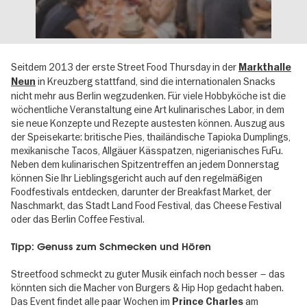
Seitdem 2013 der erste Street Food Thursday in der
Markthalle
in Kreuzberg stattfand, sind die internationalen Snacks
Neun
nicht mehr aus Berlin wegzudenken. Für viele Hobbyköche ist die
wöchentliche Veranstaltung eine Art kulinarisches Labor, in dem
sie neue Konzepte und Rezepte austesten können. Auszug aus
der Speisekarte: britische Pies, thailändische Tapioka Dumplings,
mexikanische Tacos, Allgäuer Kässpatzen, nigerianisches FuFu.
Neben dem kulinarischen Spitzentreffen an jedem Donnerstag
können Sie Ihr Lieblingsgericht auch auf den regelmäßigen
Foodfestivals entdecken, darunter der Breakfast Market, der
Naschmarkt, das Stadt Land Food Festival, das Cheese Festival
oder das Berlin Coffee Festival.
Tipp: Genuss zum Schmecken und Hören
Streetfood schmeckt zu guter Musik einfach noch besser – das
könnten sich die Macher von Burgers & Hip Hop gedacht haben.
Das Event findet alle paar Wochen im
am
Prince Charles