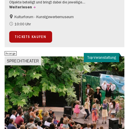
Objekte beteiligt und bringt dabei die jeweilige…
Weiterlesen
Kulturforum - Kunstgewerbemuseum
Mode und Design
10:00 Uhr
TICKETS KAUFEN
Anzeige
Top-Veranstaltung
SPRECHTHEATER