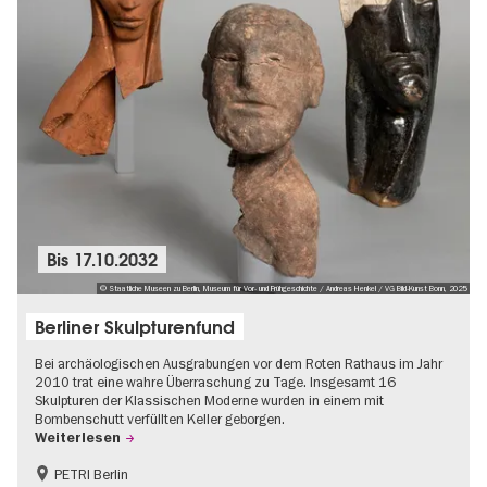
Bis
17.10.2032
© Staatliche Museen zu Berlin, Museum für Vor- und Frühgeschichte / Andreas Henkel / VG Bild-Kunst Bonn, 2025
Berliner Skulpturenfund
Bei archäologischen Ausgrabungen vor dem Roten Rathaus im Jahr
2010 trat eine wahre Überraschung zu Tage. Insgesamt 16
Skulpturen der Klassischen Moderne wurden in einem mit
Bombenschutt verfüllten Keller geborgen.
Weiterlesen
PETRI Berlin
NS-Geschichte