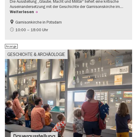
Die Ausstellung „Glaube, Macht und Militär“ liefert eine kritische
Auseinandersetzung mit der Geschichte der Garnisonskirche im…
Weiterlesen
Garnisonkirche in Potsdam
Geschichte
Brandenburg
10:00 – 18:00 Uhr
Politik & Gesellschaft
Anzeige
GESCHICHTE & ARCHÄOLOGIE
Dauer­aus­stel­lung