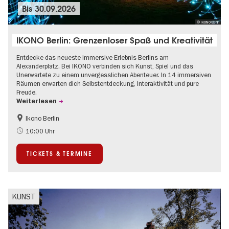
Bis
30.09.2026
© IKONO Berlin
IKONO Berlin: Grenzenloser Spaß und Kreativität
Entdecke das neueste immersive Erlebnis Berlins am
Alexanderplatz. Bei IKONO verbinden sich Kunst, Spiel und das
Unerwartete zu einem unvergesslichen Abenteuer. In 14 immersiven
Räumen erwarten dich Selbstentdeckung, Interaktivität und pure
Freude.
Weiterlesen
Ikono Berlin
Kinder
Kultursommer
10:00 Uhr
Ticket-Tipp
TICKETS & TERMINE
KUNST