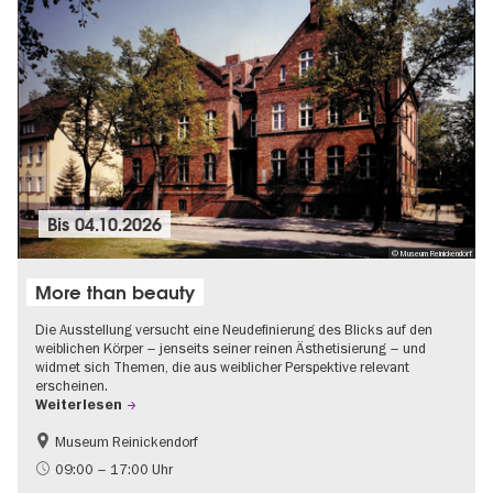
Bis
04.10.2026
© Museum Reinickendorf
More than beauty
Die Ausstellung versucht eine Neudefinierung des Blicks auf den
weiblichen Körper – jenseits seiner reinen Ästhetisierung – und
widmet sich Themen, die aus weiblicher Perspektive relevant
erscheinen.
Weiterlesen
Museum Reinickendorf
Gratis
Zeitgenössische Kunst
09:00 – 17:00 Uhr