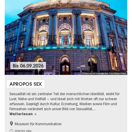
Bis
06.09.2026
© Museum für Kommunikation, Foto Michael Erhart
APROPOS SEX
Sexualität ist ein zentraler Teil der menschlichen Identität, steht für
Lust, Nähe und Vielfalt – und lässt sich mit Worten oft nur schwer
erfassen. Geprägt durch Kultur, Erziehung, Medien sowie Film und
Fernsehen verändert sich unser Bild von Sexualität…
Weiterlesen
Museum für Kommunikation
Politik & Gesellschaft
Teenager
09:00 Uhr