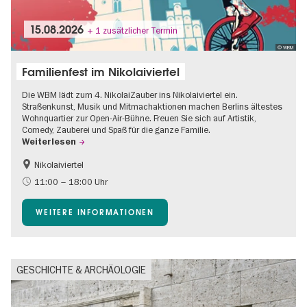
15.08.2026
+ 1 zusätzlicher Termin
© WBM
Familienfest im Nikolaiviertel
Die WBM lädt zum 4. NikolaiZauber ins Nikolaiviertel ein.
Straßenkunst, Musik und Mitmachaktionen machen Berlins ältestes
Wohnquartier zur Open-Air-Bühne. Freuen Sie sich auf Artistik,
Comedy, Zauberei und Spaß für die ganze Familie.
Weiterlesen
Nikolaiviertel
Barrierefrei
Food
11:00 – 18:00 Uhr
Going local Berlin
Gratis
WEITERE INFORMATIONEN
Kinder
Kultursommer
Open Air
Ticket-Tipp
GESCHICHTE & ARCHÄOLOGIE