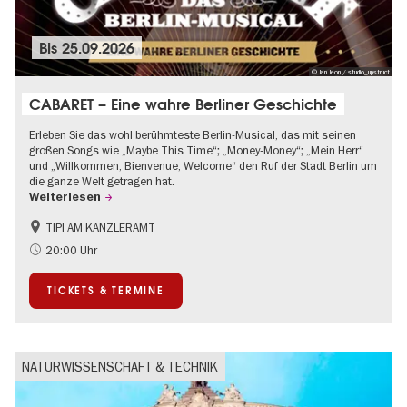
Bis
25.09.2026
© Jan Jeon / studio_upstruct
CABARET – Eine wahre Berliner Geschichte
Erleben Sie das wohl berühmteste Berlin-Musical, das mit seinen
großen Songs wie „Maybe This Time“; „Money-Money“; „Mein Herr“
und „Willkommen, Bienvenue, Welcome“ den Ruf der Stadt Berlin um
die ganze Welt getragen hat.
Weiterlesen
TIPI AM KANZLERAMT
1920er Jahre
International
20:00 Uhr
Kultursommer
Musikstadt
TICKETS & TERMINE
NATURWISSENSCHAFT & TECHNIK