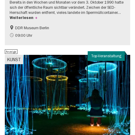
Bereits in den Wochen und Monaten vor dem 3. Oktober 1990 hatte
sich der öffentliche Raum sichtbar verändert. Zeichen der SED-
Herrschaft wurden entfernt, vieles landete im Sperrmüllcontainer…
Weiterlesen
DDR Museum Berlin
DDR-Geschichte
Politik & Gesellschaft
09:00 Uhr
Anzeige
Top-Veranstaltung
KUNST