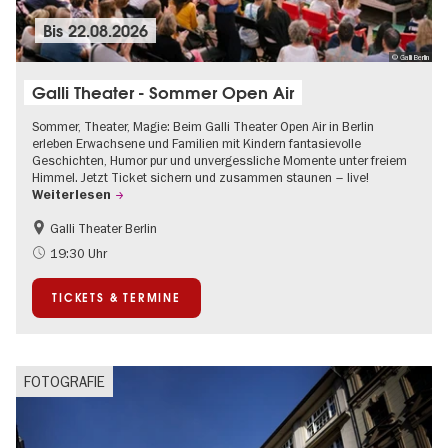
Bis
22.08.2026
© Galli Berlin
Galli Theater - Sommer Open Air
Sommer, Theater, Magie: Beim Galli Theater Open Air in Berlin
erleben Erwachsene und Familien mit Kindern fantasievolle
Geschichten, Humor pur und unvergessliche Momente unter freiem
Himmel. Jetzt Ticket sichern und zusammen staunen – live!
Weiterlesen
Galli Theater Berlin
Barrierefrei
Going local Berlin
19:30 Uhr
Kinder
Kultursommer
TICKETS & TERMINE
Open Air
Urban Art
FOTOGRAFIE