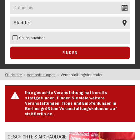
EVENT
Datum
bis
Stadtteil
Online buchbar
Startseite
Veranstaltungen
Veranstaltungskalender
Ihre gesuchte Veranstaltung hat bereits
stattgefunden. Finden Sie viele weitere
Veranstaltungen, Tipps und Empfehlungen in
Berlins größtem Veranstaltungskalender auf
visitBerlin.de.
GESCHICHTE & ARCHÄOLOGIE