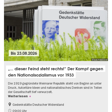
Bis
23.08.2026
© Doris Poklekowski
„… dieser Feind steht rechts!“ Der Kampf gegen
den Nationalsozialismus vor 1933
Die 1919 gegründete Weimarer Republik steht von Beginn an unter
Druck. Autoritäre Ideen und nationalistisches Denken sind in Teilen
der Gesellschaft tief verwurzelt.
Weiterlesen
Gedenkstätte Deutscher Widerstand
Gratis
NS-Geschichte
09:00 Uhr