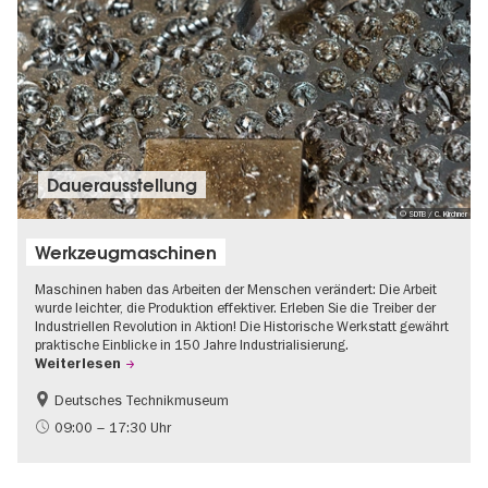
Dauer­aus­stel­lung
© SDTB / C. Kirchner
Werkzeugmaschinen
Maschinen haben das Arbeiten der Menschen verändert: Die Arbeit
wurde leichter, die Produktion effektiver. Erleben Sie die Treiber der
Industriellen Revolution in Aktion! Die Historische Werkstatt gewährt
praktische Einblicke in 150 Jahre Industrialisierung.
Weiterlesen
Deutsches Technikmuseum
Geschichte
09:00 – 17:30 Uhr