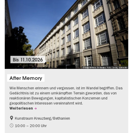
Bis
11.10.2026
© Künstlerhaus Bethanien, Foto: Georg Schroeder
After Memory
Wie Menschen erinnern und vergessen, ist im Wandel begriffen. Das
Gedächtnis ist zu einem umkämpften Terrain geworden, das von
reaktionären Bewegungen, kapitalistischen Konzernen und
geopolitischen Interessen vereinnahmt wird.
Weiterlesen
Kunstraum Kreuzberg/Bethanien
Gratis
International
10:00 – 20:00 Uhr
Zeitgenössische Kunst