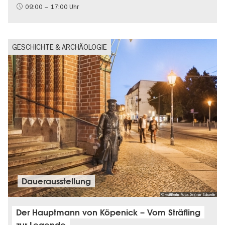
09:00 – 17:00 Uhr
GESCHICHTE & ARCHÄOLOGIE
Dauer­aus­stel­lung
© visitBerlin, Foto: Dagmar Schwelle
Der Hauptmann von Köpenick – Vom Sträfling
zur Legende