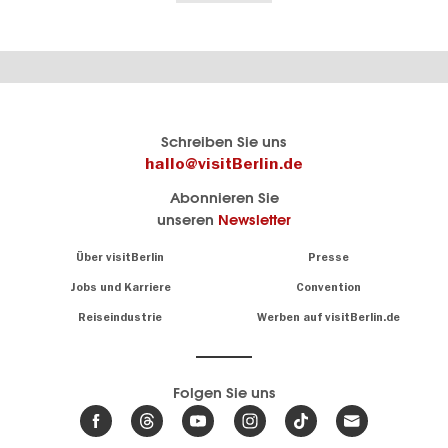
Berlins
visitBerlin-Blog
Schreiben Sie uns
offizielles
Hier
hallo@visitBerlin.de
Reiseportal
schreiben
Abonnieren Sie
visitBerlin.de
die
unseren
Newsletter
Berlin-
Wir kennen
Insider
Berlin und
Navigation:
Über visitBerlin
Presse
sind
About
persönlich
Jobs und Karriere
Convention
Insidertipps
für Sie da.
rund
Reiseindustrie
Werben auf visitBerlin.de
um
Wir bieten Ihnen
die
günstige
,
Hauptstadt
Reiseangebote
und
Hotels
Folgen Sie uns
.
Tickets
Berlin-
News,
Wir haben den
Events