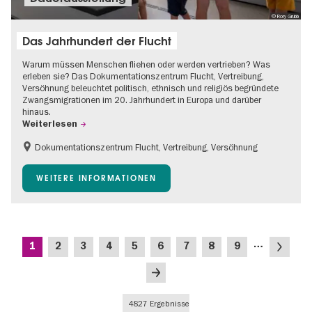
© Rory Grubb
Das Jahrhundert der Flucht
Warum müssen Menschen fliehen oder werden vertrieben? Was
erleben sie? Das Dokumentationszentrum Flucht, Vertreibung,
Versöhnung beleuchtet politisch, ethnisch und religiös begründete
Zwangsmigrationen im 20. Jahrhundert in Europa und darüber
hinaus.
Weiterlesen
Dokumentationszentrum Flucht, Vertreibung, Versöhnung
Barrierefrei
Gratis
Kinder
WEITERE INFORMATIONEN
Teenager
Seitennummerierung
…
Aktuelle
Seite
Seite
Seite
Seite
Seite
Seite
Seite
Seite
Nächste
1
2
3
4
5
6
7
8
9
Seite
Seite
Letzte
Seite
4827 Ergebnisse