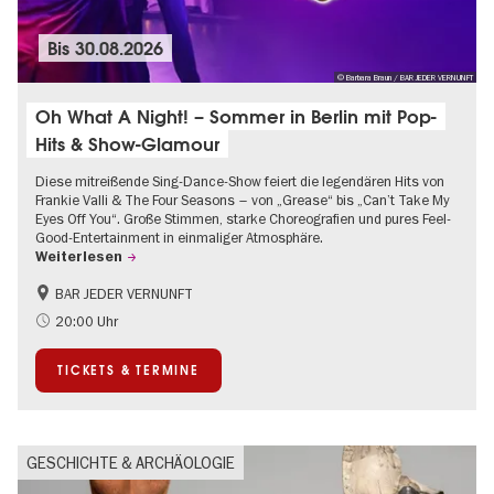
Bis
30.08.2026
© Barbara Braun / BAR JEDER VERNUNFT
Oh What A Night! – Sommer in Berlin mit Pop-
Hits & Show-Glamour
Diese mitreißende Sing-Dance-Show feiert die legendären Hits von
Frankie Valli & The Four Seasons – von „Grease“ bis „Can’t Take My
Eyes Off You“. Große Stimmen, starke Choreografien und pures Feel-
Good-Entertainment in einmaliger Atmosphäre.
Weiterlesen
BAR JEDER VERNUNFT
International
Kultursommer
20:00 Uhr
Musikstadt
TICKETS & TERMINE
GESCHICHTE & ARCHÄOLOGIE