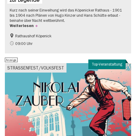
Kurz nach seiner Einweihung wird das Köpenicker Rathaus - 1901
bis 1904 nach Plänen von Hugo Kinzer und Hans Schütte erbaut -
beinahe über Nacht weltberühmt.
Weiterlesen
Rathaushof Köpenick
Geschichte
Going local Berlin
09:00 Uhr
Anzeige
Top-Veranstaltung
STRASSENFEST/VOLKSFEST