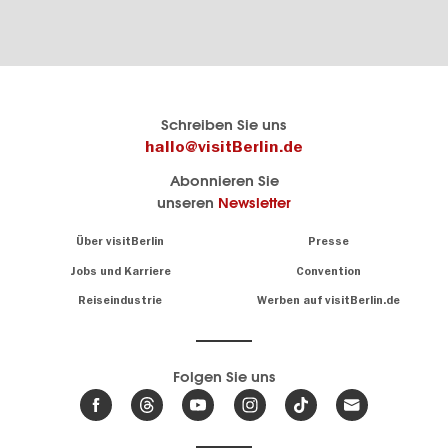
Berlins
visitBerlin-Blog
Schreiben Sie uns
offizielles
Hier
hallo@visitBerlin.de
Reiseportal
schreiben
Abonnieren Sie
visitBerlin.de
die
unseren
Newsletter
Berlin-
Wir kennen
Insider
Berlin und
Navigation:
Über visitBerlin
Presse
sind
About
persönlich
Jobs und Karriere
Convention
Insidertipps
für Sie da.
rund
Reiseindustrie
Werben auf visitBerlin.de
um
Wir bieten Ihnen
die
günstige
,
Hauptstadt
Reiseangebote
und
Hotels
Folgen Sie uns
.
Tickets
Berlin-
News,
Wir haben den
Events
Veranstaltungskalender
&