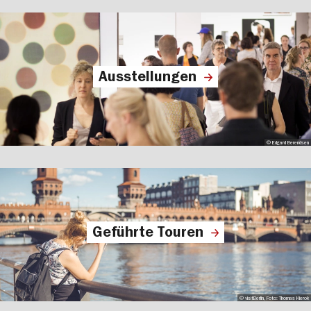
Ausstellungen
© Edgard Berendsen
Geführte Touren
© visitBerlin, Foto: Thomas Kierok