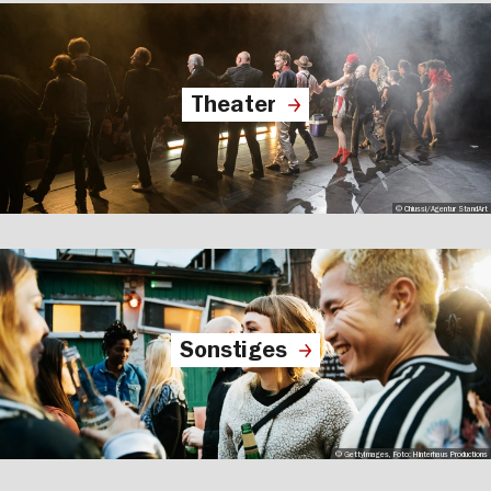
Theater
© Chiussi/Agentur StandArt
Sonstiges
© GettyImages, Foto: Hinterhaus Productions