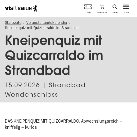
Berlins
Warenkorb
Tickets
Suche
Menü
offizielles
Direkt
Tourismusportal
Startseite
Veranstaltungskalender
zum
Kneipenquiz mit Quizcarraldo im Strandbad
Inhalt
Kneipenquiz mit
Quizcarraldo im
Strandbad
15.09.2026
| Strandbad
Wendenschloss
DAS KNEIPENQUIZ MIT QUIZCARRALDO. Abwechslungsreich –
kniffelig – kurios