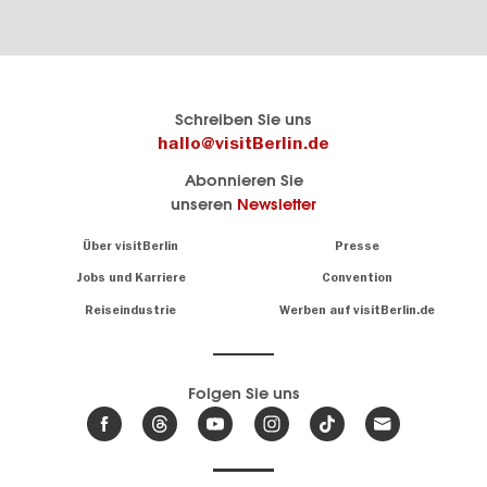
Berlins
visitBerlin-Blog
Schreiben Sie uns
offizielles
Hier
hallo@visitBerlin.de
Reiseportal
schreiben
Abonnieren Sie
visitBerlin.de
die
unseren
Newsletter
Berlin-
Wir kennen
Insider
Berlin und
Navigation:
Über visitBerlin
Presse
sind
About
persönlich
Jobs und Karriere
Convention
Insidertipps
für Sie da.
rund
Reiseindustrie
Werben auf visitBerlin.de
um
Wir bieten Ihnen
die
günstige
,
Hauptstadt
Reiseangebote
und
Hotels
Folgen Sie uns
.
Tickets
Berlin-
News,
Wir haben den
Events
Veranstaltungskalender
&
Berlins mit vielen Tipps.