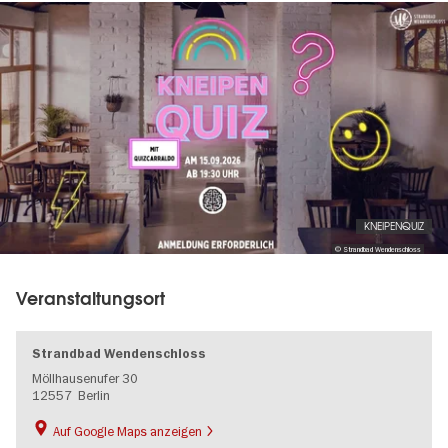
Image
gallery
KNEIPENQUIZ
© Strandbad Wendenschloss
Veranstaltungsort
Strandbad Wendenschloss
Möllhausenufer 30
12557
Berlin
Auf Google Maps anzeigen