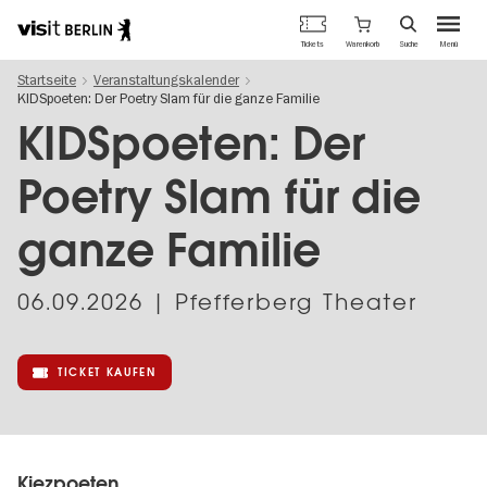
Berlins
Warenkorb
Tickets
Suche
Menü
offizielles
Direkt
Tourismusportal
Startseite
Veranstaltungskalender
zum
KIDSpoeten: Der Poetry Slam für die ganze Familie
Inhalt
KIDSpoeten: Der
Poetry Slam für die
ganze Familie
06.09.2026
| Pfefferberg Theater
TICKET KAUFEN
Kiezpoeten