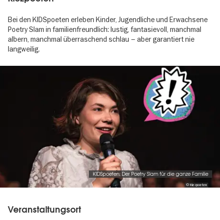
Bei den KIDSpoeten erleben Kinder, Jugendliche und Erwachsene
Poetry Slam in familienfreundlich: lustig, fantasievoll, manchmal
albern, manchmal überraschend schlau – aber garantiert nie
langweilig.
Image
gallery
KIDSpoeten: Der Poetry Slam für die ganze Familie
© Kiezpoeten
Veranstaltungsort