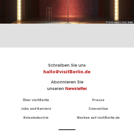
© Getty Images, Foto: Trodler
Berlins
visitBerlin-Blog
Schreiben Sie uns
offizielles
Hier
hallo@visitBerlin.de
Reiseportal
schreiben
Abonnieren Sie
visitBerlin.de
die
unseren
Newsletter
Berlin-
Wir kennen
Insider
Berlin und
Navigation:
Über visitBerlin
Presse
sind
About
persönlich
Jobs und Karriere
Convention
Insidertipps
für Sie da.
rund
Reiseindustrie
Werben auf visitBerlin.de
um
Wir bieten Ihnen
die
günstige
,
Hauptstadt
Reiseangebote