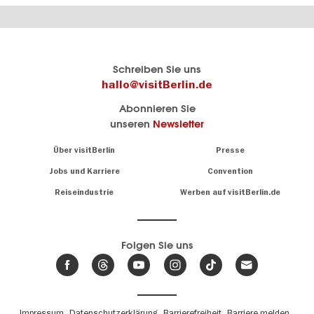
Berlins
visitBerlin-Blog
Schreiben Sie uns
offizielles
Hier
hallo@visitBerlin.de
Reiseportal
schreiben
Abonnieren Sie
visitBerlin.de
die
unseren
Newsletter
Berlin-
Wir kennen
Insider
Berlin und
Navigation:
Über visitBerlin
Presse
sind
About
persönlich
Jobs und Karriere
Convention
Insidertipps
für Sie da.
rund
Reiseindustrie
Werben auf visitBerlin.de
um
Wir bieten Ihnen
die
günstige
,
Hauptstadt
Reiseangebote
und
Hotels
Folgen Sie uns
.
Tickets
Berlin-
News,
Wir haben den
Events
Veranstaltungskalender
&
Berlins mit vielen Tipps.
Trends
Fußbereichsmenü
Impressum
Datenschutzerklärung
Barrierefreiheit
Barriere melden