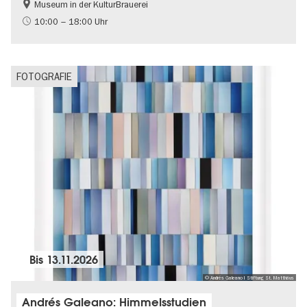
Museum in der KulturBrauerei
Berliner Mauer
DDR-Geschichte
10:00 – 18:00 Uhr
Gratis
Politik & Gesellschaft
FOTOGRAFIE
Bis
13.11.2026
© Andrés Galeano I Stiftung St. Matthäus
Andrés Galeano: Himmelsstudien