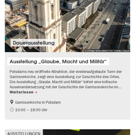
Dauer­aus­stel­lung
© Stiftung Garnisonkirche Foto: Cornelius Corbach
Ausstellung „Glaube, Macht und Militär“
Potsdams neu eröffnete Attraktion, der wiederaufgebaute Turm der
Garnisonkirche, zeigt eine Ausstellung zur Geschichte des Ortes.
Die Ausstellung „Glaube, Macht und Militär“ liefert eine kritische
Auseinandersetzung mit der Geschichte der Garnisonskirche im…
Weiterlesen
Garnisonkirche in Potsdam
Geschichte
Brandenburg
10:00 – 18:00 Uhr
Politik & Gesellschaft
AUSSTELLUNGEN