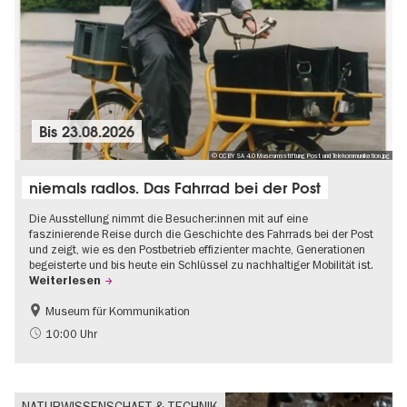
Bis
23.08.2026
© CC BY SA 4.0 Museumsstiftung Post und Telekommunikation.jpg
niemals radlos. Das Fahrrad bei der Post
Die Ausstellung nimmt die Besucher:innen mit auf eine
faszinierende Reise durch die Geschichte des Fahrrads bei der Post
und zeigt, wie es den Postbetrieb effizienter machte, Generationen
begeisterte und bis heute ein Schlüssel zu nachhaltiger Mobilität ist.
Weiterlesen
Museum für Kommunikation
Geschichte
Nachhaltigkeit
10:00 Uhr
NATURWISSENSCHAFT & TECHNIK