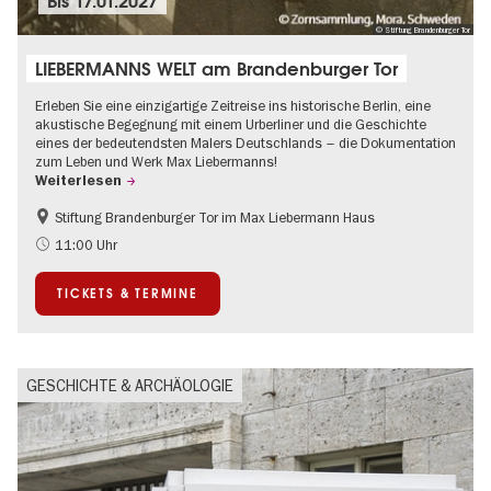
Bis
17.01.2027
© Stiftung Brandenburger Tor
LIEBERMANNS WELT am Brandenburger Tor
Erleben Sie eine einzigartige Zeitreise ins historische Berlin, eine
akustische Begegnung mit einem Urberliner und die Geschichte
eines der bedeutendsten Malers Deutschlands – die Dokumentation
zum Leben und Werk Max Liebermanns!
Weiterlesen
Stiftung Brandenburger Tor im Max Liebermann Haus
Geschichte
Barrierefrei
11:00 Uhr
Kultursommer
NS-Geschichte
TICKETS & TERMINE
Politik & Gesellschaft
GESCHICHTE & ARCHÄOLOGIE