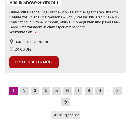
Hits & Show-Glamour
Diese mitreißende Sing-Dance-Show feiert die legendären Hits von
Frankie Valli & The Four Seasons – von „Grease“ bis „Can’t Take My
Eyes Off You“. Große Stimmen, starke Choreografien und pures Feel-
Good-Entertainment in einmaliger Atmosphäre.
Weiterlesen
BAR JEDER VERNUNFT
International
Kultursommer
20:00 Uhr
Musikstadt
TICKETS & TERMINE
Seitennummerierung
…
Aktuelle
Seite
Seite
Seite
Seite
Seite
Seite
Seite
Seite
Nächste
1
2
3
4
5
6
7
8
9
Seite
Seite
Letzte
Seite
4990 Ergebnisse