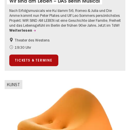
Wir sind am Leben – DAS Berlin Musical
Nach Erfolgsmusicals wie Ku’damm 56, Romeo & Julia und Die
Amme kommt nun Peter Plates und Ulf Leo Sommers persönlichstes
Projekt: WIR SIND AM LEBEN ist eine Geschichte über Familie, Freiheit
und das Lebensgefühl im Berlin der frühen 90er-Jahre. Jetzt im TdW!
Weiterlesen
Theater des Westens
Barrierefrei
LGBTQ+
19:30 Uhr
Um den Kurfürstendamm
Weihnachten
TICKETS & TERMINE
KUNST