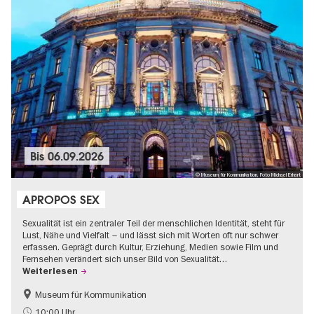
Bis
06.09.2026
© Museum für Kommunikation, Foto Michael Erhart
APROPOS SEX
Sexualität ist ein zentraler Teil der menschlichen Identität, steht für
Lust, Nähe und Vielfalt – und lässt sich mit Worten oft nur schwer
erfassen. Geprägt durch Kultur, Erziehung, Medien sowie Film und
Fernsehen verändert sich unser Bild von Sexualität…
Weiterlesen
Museum für Kommunikation
Politik & Gesellschaft
Teenager
10:00 Uhr