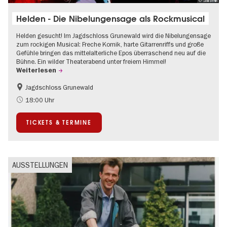
© Galli Berlin
Helden - Die Nibelungensage als Rockmusical
Helden gesucht! Im Jagdschloss Grunewald wird die Nibelungensage
zum rockigen Musical: Freche Komik, harte Gitarrenriffs und große
Gefühle bringen das mittelalterliche Epos überraschend neu auf die
Bühne. Ein wilder Theaterabend unter freiem Himmel!
Weiterlesen
Jagdschloss Grunewald
Barrierefrei
Im Grünen
18:00 Uhr
Kultursommer
Open Air
TICKETS & TERMINE
Schlösser & Gärten
Zeitgenössische Kunst
AUSSTELLUNGEN