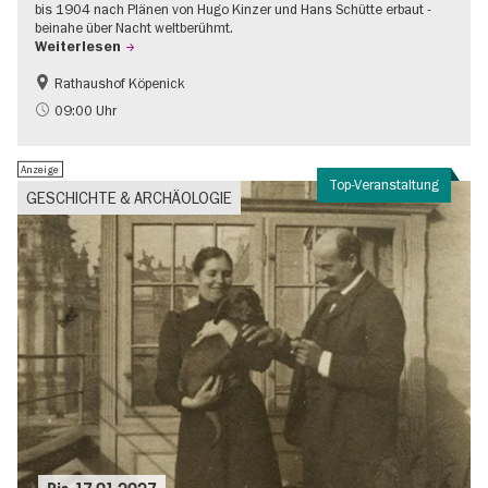
bis 1904 nach Plänen von Hugo Kinzer und Hans Schütte erbaut -
beinahe über Nacht weltberühmt.
Weiterlesen
Rathaushof Köpenick
Geschichte
Going local Berlin
09:00 Uhr
Anzeige
Top-Veranstaltung
GESCHICHTE & ARCHÄOLOGIE