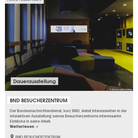
Dauer­aus­stel­lung
© BND Besucherzentrum
BND BESUCHERZENTRUM
Der Bundesnachrichtendienst, kurz BND, bietet Interessierten in der
interaktiven Ausstellung seines Besucherzentrums interessante
Einblicke in seine Arbeit.
Weiterlesen
BND BESUCHERZENTRUM
Geschichte