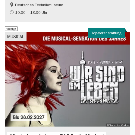
Deutsches Technikmuseum
Geschichte
10:00 – 18:00 Uhr
Anzeige
Top-Veranstaltung
MUSICAL
Bis
28.02.2027
© Theater des Westens