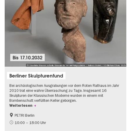
Bis
17.10.2032
© Staatliche Museen zu Berlin, Museum für Vor- und Frühgeschichte / Andreas Henkel / VG Bild-Kunst Bonn, 2025
Berliner Skulpturenfund
Bei archäologischen Ausgrabungen vor dem Roten Rathaus im Jahr
2010 trat eine wahre Überraschung zu Tage. Insgesamt 16
Skulpturen der Klassischen Moderne wurden in einem mit
Bombenschutt verfüllten Keller geborgen.
Weiterlesen
PETRI Berlin
NS-Geschichte
10:00 – 18:00 Uhr