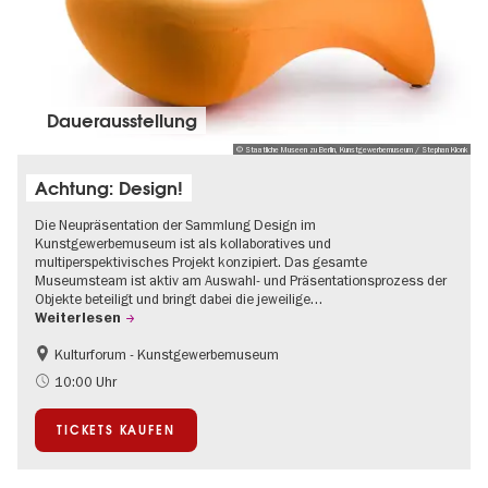
Dauer­aus­stel­lung
© Staatliche Museen zu Berlin, Kunstgewerbemuseum / Stephan Klonk
Achtung: Design!
Die Neupräsentation der Sammlung Design im
Kunstgewerbemuseum ist als kollaboratives und
multiperspektivisches Projekt konzipiert. Das gesamte
Museumsteam ist aktiv am Auswahl- und Präsentationsprozess der
Objekte beteiligt und bringt dabei die jeweilige…
Weiterlesen
Kulturforum - Kunstgewerbemuseum
Mode und Design
10:00 Uhr
TICKETS KAUFEN