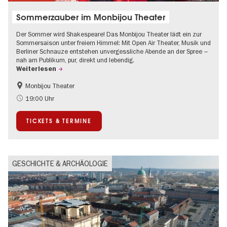
Sommerzauber im Monbijou Theater
Der Sommer wird Shakespeare! Das Monbijou Theater lädt ein zur
Sommersaison unter freiem Himmel: Mit Open Air Theater, Musik und
Berliner Schnauze entstehen unvergessliche Abende an der Spree –
nah am Publikum, pur, direkt und lebendig.
Weiterlesen
Monbijou Theater
Barrierefrei
Going local Berlin
19:00 Uhr
Kultursommer
Open Air
TICKETS & TERMINE
Urban Art
Zeitgenössische Kunst
GESCHICHTE & ARCHÄOLOGIE