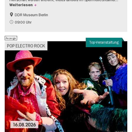
Weiterlesen
DDR Museum Berlin
DDR-Geschichte
Politik & Gesellschaft
09:00 Uhr
Anzeige
Top-Veranstaltung
POP ELECTRO ROCK
16.08.2026