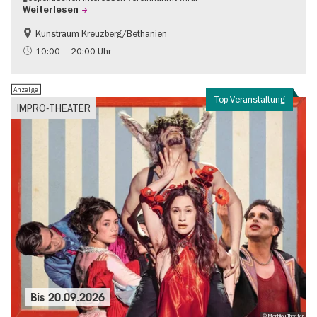
Weiterlesen
Kunstraum Kreuzberg/Bethanien
Gratis
International
10:00 – 20:00 Uhr
Zeitgenössische Kunst
Anzeige
Top-Veranstaltung
IMPRO-THEATER
Bis
20.09.2026
© Monbijou Theater