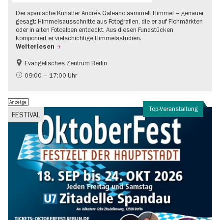
Der spanische Künstler Andrés Galeano sammelt Himmel – genauer
gesagt: Himmelsausschnitte aus Fotografien, die er auf Flohmärkten
oder in alten Fotoalben entdeckt. Aus diesen Fundstücken
komponiert er vielschichtige Himmelsstudien.
Weiterlesen
Evangelisches Zentrum Berlin
Gratis
09:00 – 17:00 Uhr
Anzeige
Top-Veranstaltung
FESTIVAL