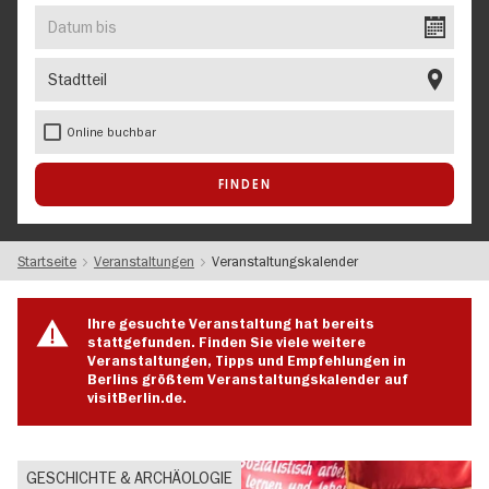
EVENT
Datum
bis
Stadtteil
Online buchbar
Startseite
Veranstaltungen
Veranstaltungskalender
Ihre gesuchte Veranstaltung hat bereits
stattgefunden. Finden Sie viele weitere
Veranstaltungen, Tipps und Empfehlungen in
Berlins größtem Veranstaltungskalender auf
visitBerlin.de.
GESCHICHTE & ARCHÄOLOGIE