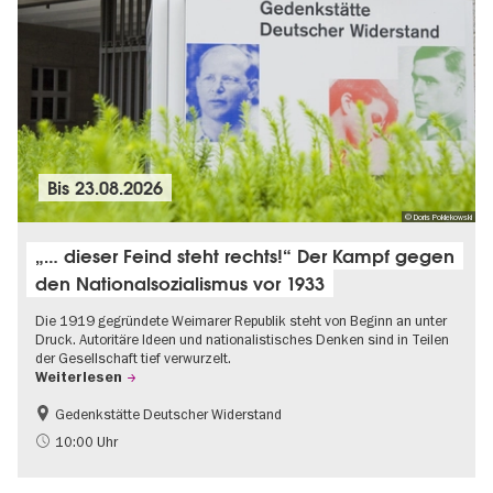
Bis
23.08.2026
© Doris Poklekowski
„… dieser Feind steht rechts!“ Der Kampf gegen
den Nationalsozialismus vor 1933
Die 1919 gegründete Weimarer Republik steht von Beginn an unter
Druck. Autoritäre Ideen und nationalistisches Denken sind in Teilen
der Gesellschaft tief verwurzelt.
Weiterlesen
Gedenkstätte Deutscher Widerstand
Gratis
NS-Geschichte
10:00 Uhr