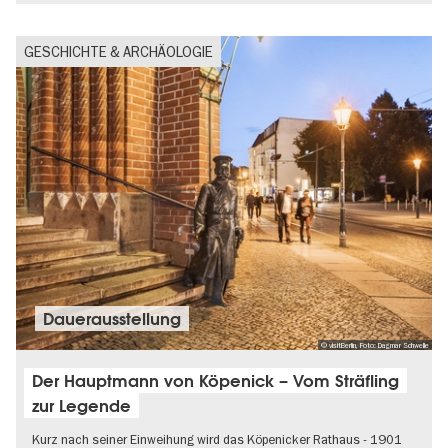
GESCHICHTE & ARCHÄOLOGIE
Dauer­aus­stel­lung
© visitBerlin, Foto: Dagmar Schwelle
Der Hauptmann von Köpenick – Vom Sträfling
zur Legende
Kurz nach seiner Einweihung wird das Köpenicker Rathaus - 1901