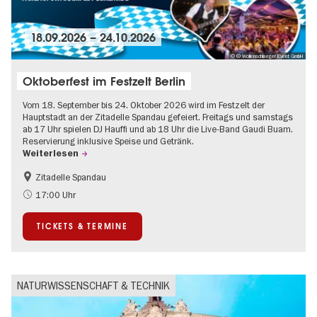
18.09.2026
–
24.10.2026
© © Wollenschlaeger Event GmbH
Oktoberfest im Festzelt Berlin
Vom 18. September bis 24. Oktober 2026 wird im Festzelt der
Hauptstadt an der Zitadelle Spandau gefeiert. Freitags und samstags
ab 17 Uhr spielen DJ Hauffi und ab 18 Uhr die Live-Band Gaudi Buam.
Reservierung inklusive Speise und Getränk.
Weiterlesen
Zitadelle Spandau
Food
Going local Berlin
17:00 Uhr
Spandau
TICKETS & TERMINE
NATURWISSENSCHAFT & TECHNIK