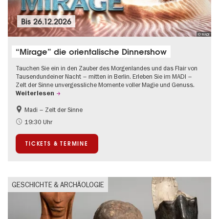
Bis
26.12.2026
© MADI
“Mirage” die orientalische Dinnershow
Tauchen Sie ein in den Zauber des Morgenlandes und das Flair von
Tausendundeiner Nacht – mitten in Berlin. Erleben Sie im MADI –
Zelt der Sinne unvergessliche Momente voller Magie und Genuss.
Weiterlesen
Madi – Zelt der Sinne
Food
International
19:30 Uhr
Weihnachten
TICKETS & TERMINE
GESCHICHTE & ARCHÄOLOGIE