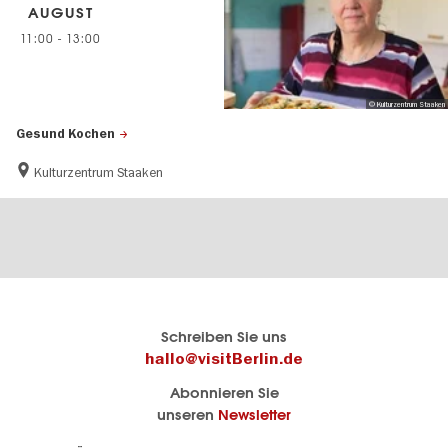
AUGUST
11:00
-
13:00
© Kulturzentrum Staaken
Gesund Kochen
Kulturzentrum Staaken
Berlins
visitBerlin-Blog
Schreiben Sie uns
offizielles
Hier
hallo@visitBerlin.de
Reiseportal
schreiben
Abonnieren Sie
visitBerlin.de
die
unseren
Newsletter
Berlin-
Wir kennen
Insider
Berlin und
Navigation: