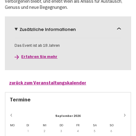
Verborgenen bleibt, und erlebt Wein als Anlass für Austausch,
Genuss und neue Begegnungen.
Zusätzliche Informationen
Das Event ist ab 18 Jahren
Erfahren Sie mehr
zurück zum Veranstaltungskalender
Termine
September 2026
MO
DI
MI
DO
FR
SA
SO
1
2
3
4
5
6