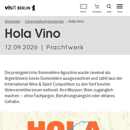
Berlins
Warenkorb
Tickets
Suche
Menü
offizielles
Direkt
Tourismusportal
Startseite
Veranstaltungskalender
Hola Vino
zum
Inhalt
Hola Vino
12.09.2026
| Prachtwerk
Die preisgekrönte Sommelière Agustina wurde zweimal als
Argentiniens beste Sommelière ausgezeichnet und zählt laut der
International Wine & Spirit Competition zu den fünf besten
Weinvermittler:innen weltweit. Ihre Mission: Wein zugänglich
machen – ohne Fachjargon, Berührungsängste oder elitäres
Gehabe.
Image
gallery