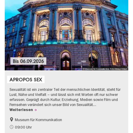
Bis
06.09.2026
© Museum für Kommunikation, Foto Michael Erhart
APROPOS SEX
Sexualität ist ein zentraler Teil der menschlichen Identität, steht für
Lust, Nähe und Vielfalt – und lässt sich mit Worten oft nur schwer
erfassen. Geprägt durch Kultur, Erziehung, Medien sowie Film und
Fernsehen verändert sich unser Bild von Sexualität…
Weiterlesen
Museum für Kommunikation
Politik & Gesellschaft
Teenager
09:00 Uhr