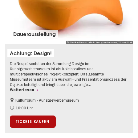
Dauer­aus­stel­lung
© Staatliche Museen zu Berlin, Kunstgewerbemuseum / Stephan Klonk
Achtung: Design!
Die Neupräsentation der Sammlung Design im
Kunstgewerbemuseum ist als kollaboratives und
multiperspektivisches Projekt konzipiert. Das gesamte
Museumsteam ist aktiv am Auswahl- und Präsentationsprozess der
Objekte beteiligt und bringt dabei die jeweilige…
Weiterlesen
Kulturforum - Kunstgewerbemuseum
Mode und Design
10:00 Uhr
TICKETS KAUFEN