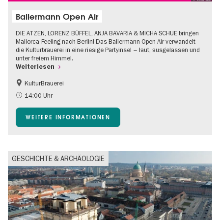
Ballermann Open Air
DIE ATZEN, LORENZ BÜFFEL, ANJA BAVARIA & MICHA SCHUE bringen
Mallorca-Feeling nach Berlin! Das Ballermann Open Air verwandelt
die Kulturbrauerei in eine riesige Partyinsel – laut, ausgelassen und
unter freiem Himmel.
Weiterlesen
KulturBrauerei
Barrierefrei
Going local Berlin
14:00 Uhr
Kultursommer
Open Air
WEITERE INFORMATIONEN
GESCHICHTE & ARCHÄOLOGIE