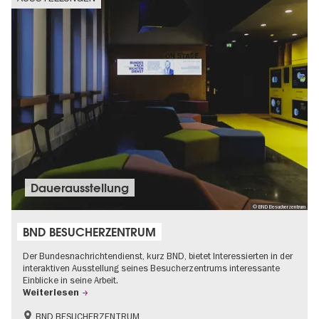
Dauer­aus­stel­lung
© BND Besucherzentrum
BND BESUCHERZENTRUM
Der Bundesnachrichtendienst, kurz BND, bietet Interessierten in der
interaktiven Ausstellung seines Besucherzentrums interessante
Einblicke in seine Arbeit.
Weiterlesen
BND BESUCHERZENTRUM
Geschichte