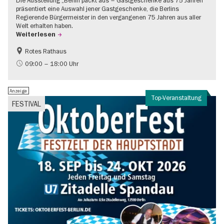
Die Ausstellung „Berlin packt aus – Gastgeschenke aus 75 Jahren“
präsentiert eine Auswahl jener Gastgeschenke, die Berlins
Regierende Bürgermeister in den vergangenen 75 Jahren aus aller
Welt erhalten haben.
Weiterlesen
Rotes Rathaus
Geschichte
Gratis
09:00 – 18:00 Uhr
Anzeige
Top-Veranstaltung
FESTIVAL