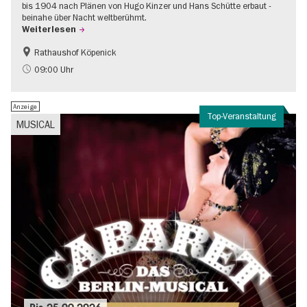
bis 1904 nach Plänen von Hugo Kinzer und Hans Schütte erbaut -
beinahe über Nacht weltberühmt.
Weiterlesen
Rathaushof Köpenick
Geschichte
Going local Berlin
09:00 Uhr
Anzeige
Top-Veranstaltung
MUSICAL