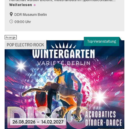
Weiterlesen
DDR Museum Berlin
DDR-Geschichte
Politik & Gesellschaft
09:00 Uhr
Anzeige
Top-Veranstaltung
POP ELECTRO ROCK
26.08.2026
–
14.02.2027