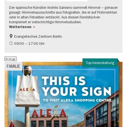
Der spanische Künstler Andrés Galeano sammelt Himmel – genauer
gesagt: Himmelsausschnitte aus Fotografien, die er auf Flohmärkten
oder in alten Fotoalben entdeckt. Aus diesen Fundstücken
komponiert er vielschichtige Himmelsstudien.
Weiterlesen
Evangelisches Zentrum Berlin
Gratis
09:00 – 17:00 Uhr
Anzeige
Top-Veranstaltung
FAMILIE