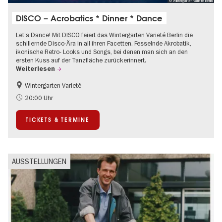
© Wintergarten Varieté Berlin
DISCO – Acrobatics * Dinner * Dance
Let’s Dance! Mit DISCO feiert das Wintergarten Varieté Berlin die
schillernde Disco-Ära in all ihren Facetten. Fesselnde Akrobatik,
ikonische Retro- Looks und Songs, bei denen man sich an den
ersten Kuss auf der Tanzfläche zurückerinnert.
Weiterlesen
Wintergarten Varieté
Food
Kultursommer
20:00 Uhr
TICKETS & TERMINE
AUSSTELLUNGEN