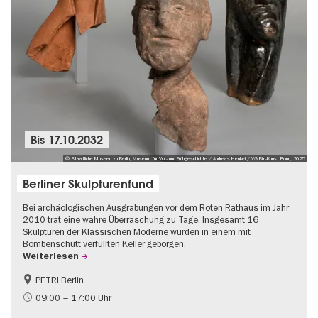
Bis
17.10.2032
© Staatliche Museen zu Berlin, Museum für Vor- und Frühgeschichte / Andreas Henkel / VG Bild-Kunst Bonn, 2025
Berliner Skulpturenfund
Bei archäologischen Ausgrabungen vor dem Roten Rathaus im Jahr
2010 trat eine wahre Überraschung zu Tage. Insgesamt 16
Skulpturen der Klassischen Moderne wurden in einem mit
Bombenschutt verfüllten Keller geborgen.
Weiterlesen
PETRI Berlin
NS-Geschichte
09:00 – 17:00 Uhr