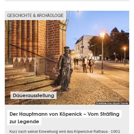
GESCHICHTE & ARCHÄOLOGIE
Dauer­aus­stel­lung
© visitBerlin, Foto: Dagmar Schwelle
Der Hauptmann von Köpenick – Vom Sträfling
zur Legende
Kurz nach seiner Einweihung wird das Köpenicker Rathaus - 1901