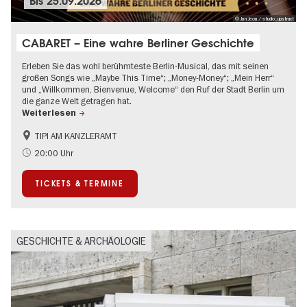
Bis
25.09.2026
© Jan Jeon / studio_upstruct
CABARET – Eine wahre Berliner Geschichte
Erleben Sie das wohl berühmteste Berlin-Musical, das mit seinen
großen Songs wie „Maybe This Time“; „Money-Money“; „Mein Herr“
und „Willkommen, Bienvenue, Welcome“ den Ruf der Stadt Berlin um
die ganze Welt getragen hat.
Weiterlesen
TIPI AM KANZLERAMT
1920er Jahre
International
20:00 Uhr
Kultursommer
Musikstadt
TICKETS & TERMINE
GESCHICHTE & ARCHÄOLOGIE