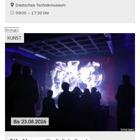
Deutsches Technikmuseum
Geschichte
09:00 – 17:30 Uhr
Anzeige
KUNST
Bis
23.08.2026
© P61 Gallery