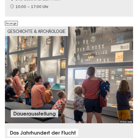
Gratis
10:00 – 17:00 Uhr
Politik & Gesellschaft
Anzeige
GESCHICHTE & ARCHÄOLOGIE
Dauer­aus­stel­lung
© Rory Grubb
Das Jahrhundert der Flucht