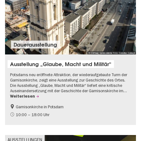
Dauer­aus­stel­lung
© Stiftung Garnisonkirche Foto: Cornelius Corbach
Ausstellung „Glaube, Macht und Militär“
Potsdams neu eröffnete Attraktion, der wiederaufgebaute Turm der
Garnisonkirche, zeigt eine Ausstellung zur Geschichte des Ortes.
Die Ausstellung „Glaube, Macht und Militär“ liefert eine kritische
Auseinandersetzung mit der Geschichte der Garnisonskirche im…
Weiterlesen
Garnisonkirche in Potsdam
Geschichte
Brandenburg
10:00 – 18:00 Uhr
Politik & Gesellschaft
AUSSTELLUNGEN