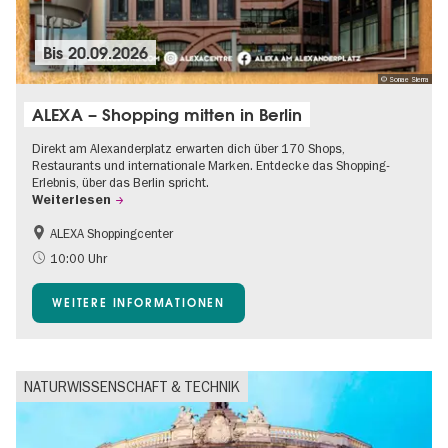
Bis
20.09.2026
© Sonae Sierra
ALEXA – Shopping mitten in Berlin
Direkt am Alexanderplatz erwarten dich über 170 Shops,
Restaurants und internationale Marken. Entdecke das Shopping-
Erlebnis, über das Berlin spricht.
Weiterlesen
ALEXA Shoppingcenter
Barrierefrei
Food
10:00 Uhr
Gratis
Kinder
WEITERE INFORMATIONEN
Shopping
NATURWISSENSCHAFT & TECHNIK