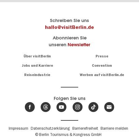
Berlins
visitBerlin-Blog
Schreiben Sie uns
offizielles
Hier
hallo@visitBerlin.de
Reiseportal
schreiben
Abonnieren Sie
visitBerlin.de
die
unseren
Newsletter
Berlin-
Wir kennen
Insider
Berlin und
Navigation:
Über visitBerlin
Presse
sind
About
persönlich
Jobs und Karriere
Convention
Insidertipps
für Sie da.
rund
Reiseindustrie
Werben auf visitBerlin.de
um
Wir bieten Ihnen
die
günstige
,
Hauptstadt
Reiseangebote
und
Hotels
Folgen Sie uns
.
Tickets
Berlin-
News,
Wir haben den
Events
Veranstaltungskalender
&
Berlins mit vielen Tipps.
Trends
Fußbereichsmenü
Impressum
Datenschutzerklärung
Barrierefreiheit
Barriere melden
© Berlin Tourismus & Kongress GmbH
Unsere