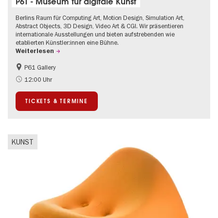
P61 - Museum für digitale Kunst
Berlins Raum für Computing Art, Motion Design, Simulation Art,
Abstract Objects, 3D Design, Video Art & CGI. Wir präsentieren
internationale Ausstellungen und bieten aufstrebenden wie
etablierten Künstler:innen eine Bühne.
Weiterlesen
P61 Gallery
International
Urban Art
12:00 Uhr
Zeitgenössische Kunst
TICKETS & TERMINE
KUNST