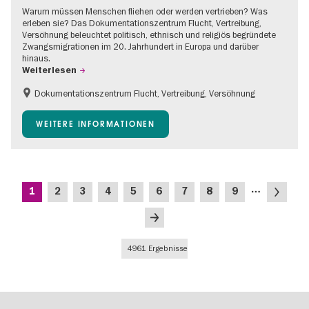
Warum müssen Menschen fliehen oder werden vertrieben? Was
erleben sie? Das Dokumentationszentrum Flucht, Vertreibung,
Versöhnung beleuchtet politisch, ethnisch und religiös begründete
Zwangsmigrationen im 20. Jahrhundert in Europa und darüber
hinaus.
Weiterlesen
Dokumentationszentrum Flucht, Vertreibung, Versöhnung
Barrierefrei
Gratis
Kinder
WEITERE INFORMATIONEN
Teenager
Seitennummerierung
…
Aktuelle
Seite
Seite
Seite
Seite
Seite
Seite
Seite
Seite
Nächste
1
2
3
4
5
6
7
8
9
Seite
Seite
Letzte
Seite
4961 Ergebnisse