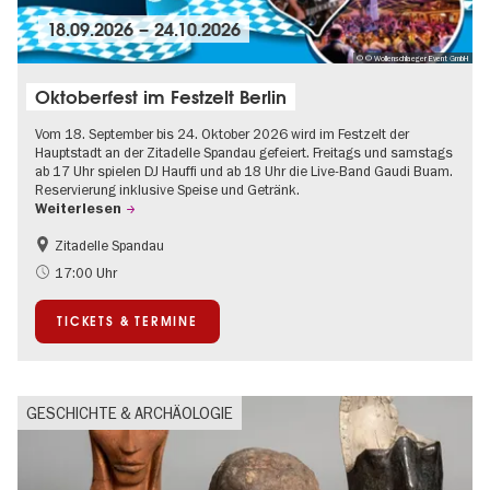
18.09.2026
–
24.10.2026
© © Wollenschlaeger Event GmbH
Oktoberfest im Festzelt Berlin
Vom 18. September bis 24. Oktober 2026 wird im Festzelt der
Hauptstadt an der Zitadelle Spandau gefeiert. Freitags und samstags
ab 17 Uhr spielen DJ Hauffi und ab 18 Uhr die Live-Band Gaudi Buam.
Reservierung inklusive Speise und Getränk.
Weiterlesen
Zitadelle Spandau
Food
Going local Berlin
17:00 Uhr
Spandau
TICKETS & TERMINE
GESCHICHTE & ARCHÄOLOGIE