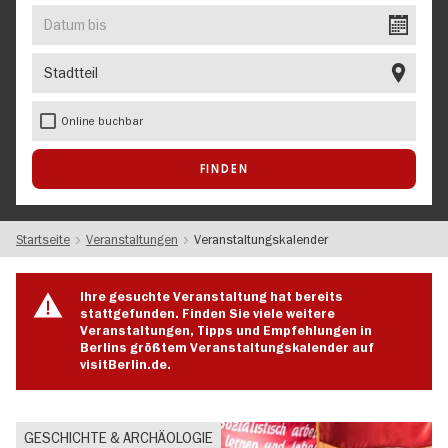
EVENT
Datum
bis
Stadtteil
Online buchbar
Startseite
Veranstaltungen
Veranstaltungskalender
Ihre gesuchte Veranstaltung hat bereits
stattgefunden. Finden Sie viele weitere
Veranstaltungen, Tipps und Empfehlungen in
Berlins größtem Veranstaltungskalender auf
visitBerlin.de.
GESCHICHTE & ARCHÄOLOGIE