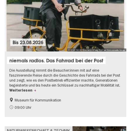
Bis
23.08.2026
© CC BY SA 4.0 Museumsstiftung Post und Telekommunikation.jpg
niemals radlos. Das Fahrrad bei der Post
Die Ausstellung nimmt die Besucher:innen mit auf eine
faszinierende Reise durch die Geschichte des Fahrrads bei der Post
und zeigt, wie es den Postbetrieb effizienter machte, Generationen
begeisterte und bis heute ein Schlüssel zu nachhaltiger Mobilität ist.
Weiterlesen
Museum für Kommunikation
Geschichte
Nachhaltigkeit
09:00 Uhr
NATURWISSENSCHAFT & TECHNIK