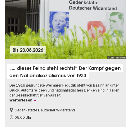
Bis
23.08.2026
© Doris Poklekowski
„… dieser Feind steht rechts!“ Der Kampf gegen
den Nationalsozialismus vor 1933
Die 1919 gegründete Weimarer Republik steht von Beginn an unter
Druck. Autoritäre Ideen und nationalistisches Denken sind in Teilen
der Gesellschaft tief verwurzelt.
Weiterlesen
Gedenkstätte Deutscher Widerstand
Gratis
NS-Geschichte
09:00 Uhr