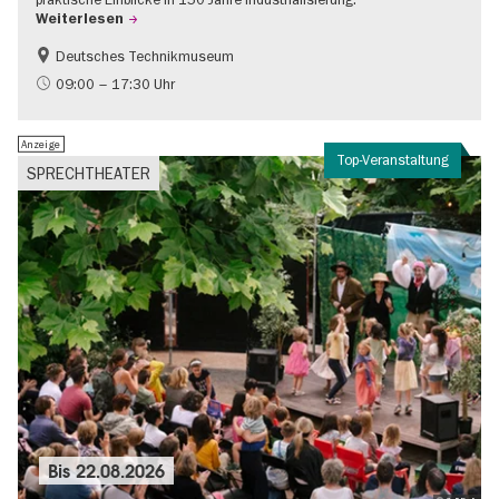
Weiterlesen
Deutsches Technikmuseum
Geschichte
09:00 – 17:30 Uhr
Anzeige
Top-Veranstaltung
SPRECHTHEATER
Bis
22.08.2026