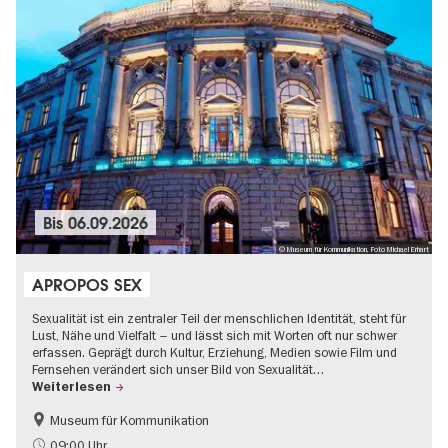
Bis
06.09.2026
© Museum für Kommunikation, Foto Michael Erhart
APROPOS SEX
Sexualität ist ein zentraler Teil der menschlichen Identität, steht für
Lust, Nähe und Vielfalt – und lässt sich mit Worten oft nur schwer
erfassen. Geprägt durch Kultur, Erziehung, Medien sowie Film und
Fernsehen verändert sich unser Bild von Sexualität…
Weiterlesen
Museum für Kommunikation
Politik & Gesellschaft
Teenager
09:00 Uhr