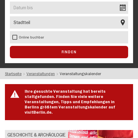
EVENT
Datum
bis
Stadtteil
Online buchbar
Startseite
Veranstaltungen
Veranstaltungskalender
Ihre gesuchte Veranstaltung hat bereits
stattgefunden. Finden Sie viele weitere
Veranstaltungen, Tipps und Empfehlungen in
Berlins größtem Veranstaltungskalender auf
visitBerlin.de.
GESCHICHTE & ARCHÄOLOGIE