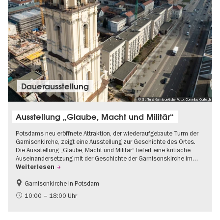
Dauer­aus­stel­lung
© Stiftung Garnisonkirche Foto: Cornelius Corbach
Ausstellung „Glaube, Macht und Militär“
Potsdams neu eröffnete Attraktion, der wiederaufgebaute Turm der
Garnisonkirche, zeigt eine Ausstellung zur Geschichte des Ortes.
Die Ausstellung „Glaube, Macht und Militär“ liefert eine kritische
Auseinandersetzung mit der Geschichte der Garnisonskirche im…
Weiterlesen
Garnisonkirche in Potsdam
Geschichte
Brandenburg
10:00 – 18:00 Uhr
Politik & Gesellschaft