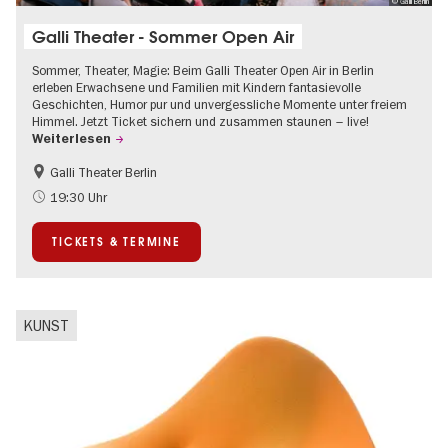
© Galli Berlin
Galli Theater - Sommer Open Air
Sommer, Theater, Magie: Beim Galli Theater Open Air in Berlin
erleben Erwachsene und Familien mit Kindern fantasievolle
Geschichten, Humor pur und unvergessliche Momente unter freiem
Himmel. Jetzt Ticket sichern und zusammen staunen – live!
Weiterlesen
Galli Theater Berlin
Barrierefrei
Going local Berlin
19:30 Uhr
Kinder
Kultursommer
TICKETS & TERMINE
Open Air
Urban Art
KUNST