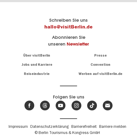
Berlins
visitBerlin-Blog
Schreiben Sie uns
offizielles
Hier
hallo@visitBerlin.de
Reiseportal
schreiben
Abonnieren Sie
visitBerlin.de
die
unseren
Newsletter
Berlin-
Wir kennen
Insider
Berlin und
Navigation:
Über visitBerlin
Presse
sind
About
persönlich
Jobs und Karriere
Convention
Insidertipps
für Sie da.
rund
Reiseindustrie
Werben auf visitBerlin.de
um
Wir bieten Ihnen
die
günstige
,
Hauptstadt
Reiseangebote
und
Hotels
Folgen Sie uns
.
Tickets
Berlin-
News,
Wir haben den
Events
Veranstaltungskalender
&
Berlins mit vielen Tipps.
Trends
Fußbereichsmenü
Impressum
Datenschutzerklärung
Barrierefreiheit
Barriere melden
© Berlin Tourismus & Kongress GmbH
Unsere