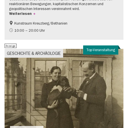
reaktionären Bewegungen, kapitalistischen Konzernen und
geopolitischen Interessen vereinnahmt wird.
Weiterlesen
Kunstraum Kreuzberg/Bethanien
Gratis
International
10:00 – 20:00 Uhr
Zeitgenössische Kunst
Anzeige
Top-Veranstaltung
GESCHICHTE & ARCHÄOLOGIE