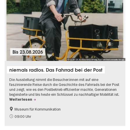
Bis
23.08.2026
© CC BY SA 4.0 Museumsstiftung Post und Telekommunikation.jpg
niemals radlos. Das Fahrrad bei der Post
Die Ausstellung nimmt die Besucher:innen mit auf eine
faszinierende Reise durch die Geschichte des Fahrrads bei der Post
und zeigt, wie es den Postbetrieb effizienter machte, Generationen
begeisterte und bis heute ein Schlüssel zu nachhaltiger Mobilität ist.
Weiterlesen
Museum für Kommunikation
Geschichte
Nachhaltigkeit
09:00 Uhr