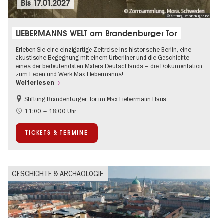
Bis
17.01.2027
© Stiftung Brandenburger Tor
LIEBERMANNS WELT am Brandenburger Tor
Erleben Sie eine einzigartige Zeitreise ins historische Berlin, eine
akustische Begegnung mit einem Urberliner und die Geschichte
eines der bedeutendsten Malers Deutschlands – die Dokumentation
zum Leben und Werk Max Liebermanns!
Weiterlesen
Stiftung Brandenburger Tor im Max Liebermann Haus
Geschichte
Barrierefrei
11:00 – 18:00 Uhr
Kultursommer
NS-Geschichte
TICKETS & TERMINE
Politik & Gesellschaft
GESCHICHTE & ARCHÄOLOGIE