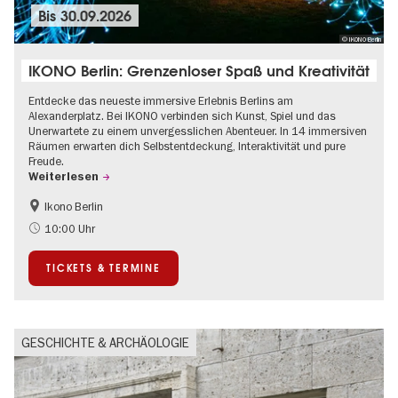
Bis
30.09.2026
© IKONO Berlin
IKONO Berlin: Grenzenloser Spaß und Kreativität
Entdecke das neueste immersive Erlebnis Berlins am
Alexanderplatz. Bei IKONO verbinden sich Kunst, Spiel und das
Unerwartete zu einem unvergesslichen Abenteuer. In 14 immersiven
Räumen erwarten dich Selbstentdeckung, Interaktivität und pure
Freude.
Weiterlesen
Ikono Berlin
Kinder
Kultursommer
10:00 Uhr
Ticket-Tipp
TICKETS & TERMINE
GESCHICHTE & ARCHÄOLOGIE