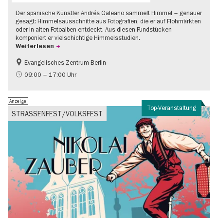
Der spanische Künstler Andrés Galeano sammelt Himmel – genauer
gesagt: Himmelsausschnitte aus Fotografien, die er auf Flohmärkten
oder in alten Fotoalben entdeckt. Aus diesen Fundstücken
komponiert er vielschichtige Himmelsstudien.
Weiterlesen
Evangelisches Zentrum Berlin
Gratis
09:00 – 17:00 Uhr
Anzeige
Top-Veranstaltung
STRASSENFEST/VOLKSFEST