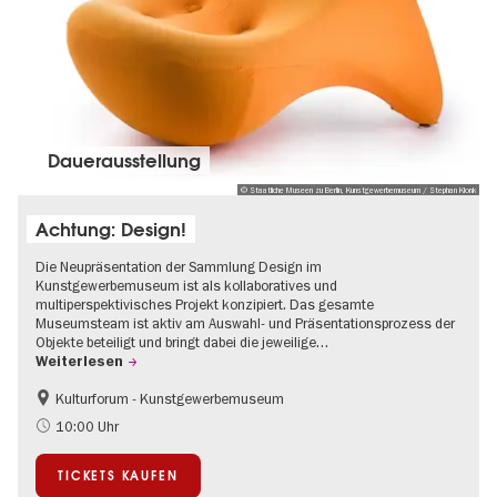
Dauer­aus­stel­lung
© Staatliche Museen zu Berlin, Kunstgewerbemuseum / Stephan Klonk
Achtung: Design!
Die Neupräsentation der Sammlung Design im
Kunstgewerbemuseum ist als kollaboratives und
multiperspektivisches Projekt konzipiert. Das gesamte
Museumsteam ist aktiv am Auswahl- und Präsentationsprozess der
Objekte beteiligt und bringt dabei die jeweilige…
Weiterlesen
Kulturforum - Kunstgewerbemuseum
Mode und Design
10:00 Uhr
TICKETS KAUFEN