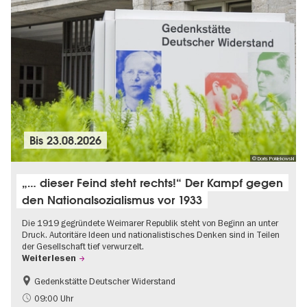
Bis
23.08.2026
© Doris Poklekowski
„… dieser Feind steht rechts!“ Der Kampf gegen
den Nationalsozialismus vor 1933
Die 1919 gegründete Weimarer Republik steht von Beginn an unter
Druck. Autoritäre Ideen und nationalistisches Denken sind in Teilen
der Gesellschaft tief verwurzelt.
Weiterlesen
Gedenkstätte Deutscher Widerstand
Gratis
NS-Geschichte
09:00 Uhr