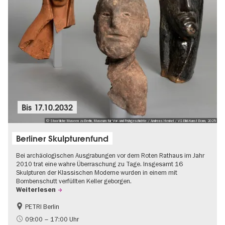
Bis
17.10.2032
© Staatliche Museen zu Berlin, Museum für Vor- und Frühgeschichte / Andreas Henkel / VG Bild-Kunst Bonn, 2025
Berliner Skulpturenfund
Bei archäologischen Ausgrabungen vor dem Roten Rathaus im Jahr
2010 trat eine wahre Überraschung zu Tage. Insgesamt 16
Skulpturen der Klassischen Moderne wurden in einem mit
Bombenschutt verfüllten Keller geborgen.
Weiterlesen
PETRI Berlin
NS-Geschichte
09:00 – 17:00 Uhr