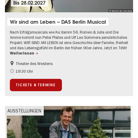
Bis
28.02.2027
© Theater des Westens
Wir sind am Leben – DAS Berlin Musical
Nach Erfolgsmusicals wie Ku’damm 56, Romeo & Julia und Die
Amme kommt nun Peter Plates und Ulf Leo Sommers persönlichstes
Projekt: WIR SIND AM LEBEN ist eine Geschichte über Familie, Freiheit
und das Lebensgefühl im Berlin der frühen 90er-Jahre. Jetzt im TdW!
Weiterlesen
Theater des Westens
Barrierefrei
LGBTQ+
19:30 Uhr
Um den Kurfürstendamm
Weihnachten
TICKETS & TERMINE
AUSSTELLUNGEN