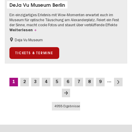
DeJa Vu Museum Berlin
Ein einzigartiges Erlebnis mit Wow-Momenten erwartet euch im
Museum für optische Täuschung am Alexanderplatz. Feiert ein Fest
der Sinne, macht coole Fotos und staunt über verblüffende Effekte
Weiterlesen
Deja Vu Museum
Kinder
Teenager
TICKETS & TERMINE
Seitennummerierung
…
Aktuelle
Seite
Seite
Seite
Seite
Seite
Seite
Seite
Seite
Nächste
1
2
3
4
5
6
7
8
9
Seite
Seite
Letzte
Seite
4955 Ergebnisse