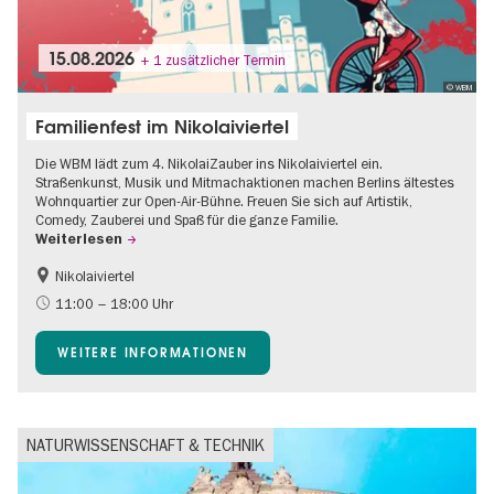
15.08.2026
+ 1 zusätzlicher Termin
© WBM
Familienfest im Nikolaiviertel
Die WBM lädt zum 4. NikolaiZauber ins Nikolaiviertel ein.
Straßenkunst, Musik und Mitmachaktionen machen Berlins ältestes
Wohnquartier zur Open-Air-Bühne. Freuen Sie sich auf Artistik,
Comedy, Zauberei und Spaß für die ganze Familie.
Weiterlesen
Nikolaiviertel
Barrierefrei
Food
11:00 – 18:00 Uhr
Going local Berlin
Gratis
WEITERE INFORMATIONEN
Kinder
Kultursommer
Open Air
Ticket-Tipp
NATURWISSENSCHAFT & TECHNIK