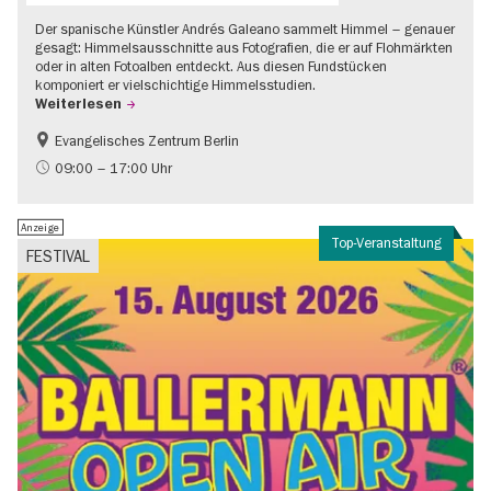
Der spanische Künstler Andrés Galeano sammelt Himmel – genauer
gesagt: Himmelsausschnitte aus Fotografien, die er auf Flohmärkten
oder in alten Fotoalben entdeckt. Aus diesen Fundstücken
komponiert er vielschichtige Himmelsstudien.
Weiterlesen
Evangelisches Zentrum Berlin
Gratis
09:00 – 17:00 Uhr
Anzeige
Top-Veranstaltung
FESTIVAL