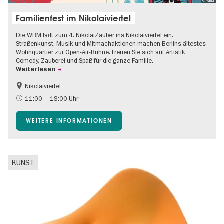
© WBM
Familienfest im Nikolaiviertel
Die WBM lädt zum 4. NikolaiZauber ins Nikolaiviertel ein.
Straßenkunst, Musik und Mitmachaktionen machen Berlins ältestes
Wohnquartier zur Open-Air-Bühne. Freuen Sie sich auf Artistik,
Comedy, Zauberei und Spaß für die ganze Familie.
Weiterlesen
Nikolaiviertel
Barrierefrei
Food
11:00 – 18:00 Uhr
Going local Berlin
Gratis
WEITERE INFORMATIONEN
Kinder
Kultursommer
Open Air
Ticket-Tipp
KUNST