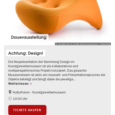
Dauer­aus­stel­lung
© Staatliche Museen zu Berlin, Kunstgewerbemuseum / Stephan Klonk
Achtung: Design!
Die Neupräsentation der Sammlung Design im
Kunstgewerbemuseum ist als kollaboratives und
multiperspektivisches Projekt konzipiert. Das gesamte
Museumsteam ist aktiv am Auswahl- und Präsentationsprozess der
Objekte beteiligt und bringt dabei die jeweilige…
Weiterlesen
Kulturforum - Kunstgewerbemuseum
Mode und Design
10:00 Uhr
TICKETS KAUFEN