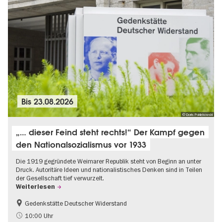
Bis
23.08.2026
© Doris Poklekowski
„… dieser Feind steht rechts!“ Der Kampf gegen
den Nationalsozialismus vor 1933
Die 1919 gegründete Weimarer Republik steht von Beginn an unter
Druck. Autoritäre Ideen und nationalistisches Denken sind in Teilen
der Gesellschaft tief verwurzelt.
Weiterlesen
Gedenkstätte Deutscher Widerstand
Gratis
NS-Geschichte
10:00 Uhr