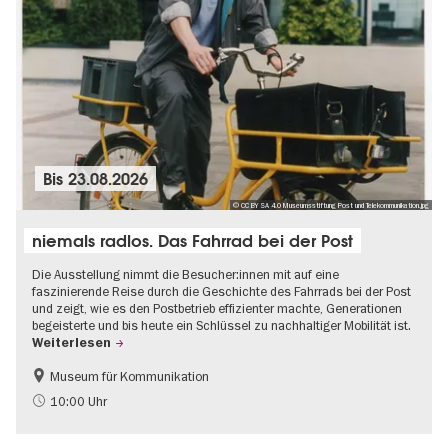
Bis
23.08.2026
© CC BY SA 4.0 Museumsstiftung Post und Telekommunikation.jpg
niemals radlos. Das Fahrrad bei der Post
Die Ausstellung nimmt die Besucher:innen mit auf eine
faszinierende Reise durch die Geschichte des Fahrrads bei der Post
und zeigt, wie es den Postbetrieb effizienter machte, Generationen
begeisterte und bis heute ein Schlüssel zu nachhaltiger Mobilität ist.
Weiterlesen
Museum für Kommunikation
Geschichte
Nachhaltigkeit
10:00 Uhr