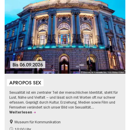
Bis
06.09.2026
© Museum für Kommunikation, Foto Michael Erhart
APROPOS SEX
Sexualität ist ein zentraler Teil der menschlichen Identität, steht für
Lust, Nähe und Vielfalt – und lässt sich mit Worten oft nur schwer
erfassen. Geprägt durch Kultur, Erziehung, Medien sowie Film und
Fernsehen verändert sich unser Bild von Sexualität…
Weiterlesen
Museum für Kommunikation
Politik & Gesellschaft
Teenager
10:00 Uhr