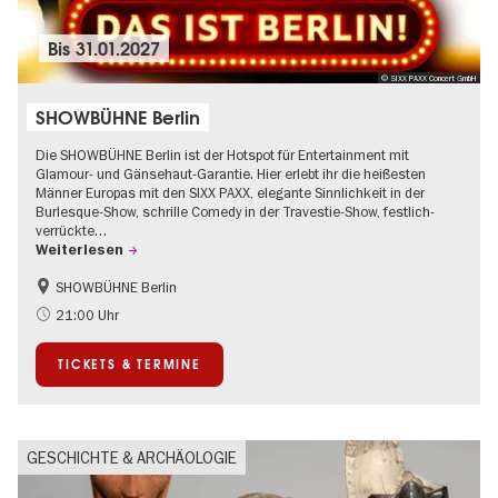
Bis
31.01.2027
© SIXX PAXX Concert GmbH
SHOWBÜHNE Berlin
Die SHOWBÜHNE Berlin ist der Hotspot für Entertainment mit
Glamour- und Gänsehaut-Garantie. Hier erlebt ihr die heißesten
Männer Europas mit den SIXX PAXX, elegante Sinnlichkeit in der
Burlesque-Show, schrille Comedy in der Travestie-Show, festlich-
verrückte…
Weiterlesen
SHOWBÜHNE Berlin
Kultursommer
21:00 Uhr
TICKETS & TERMINE
GESCHICHTE & ARCHÄOLOGIE