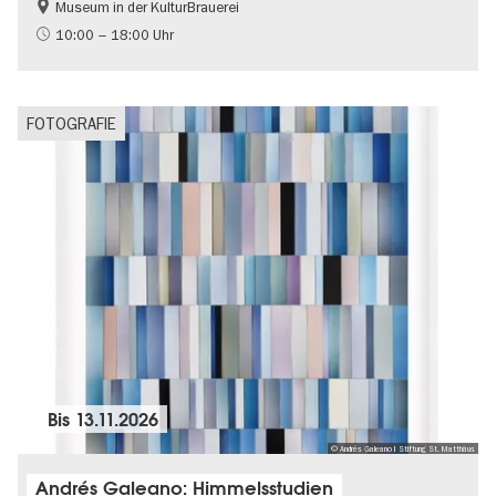
Museum in der KulturBrauerei
Berliner Mauer
DDR-Geschichte
10:00 – 18:00 Uhr
Gratis
Politik & Gesellschaft
FOTOGRAFIE
Bis
13.11.2026
© Andrés Galeano I Stiftung St. Matthäus
Andrés Galeano: Himmelsstudien