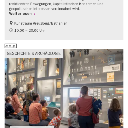
reaktionären Bewegungen, kapitalistischen Konzernen und
geopolitischen Interessen vereinnahmt wird.
Weiterlesen
Kunstraum Kreuzberg/Bethanien
Gratis
International
10:00 – 20:00 Uhr
Zeitgenössische Kunst
Anzeige
GESCHICHTE & ARCHÄOLOGIE