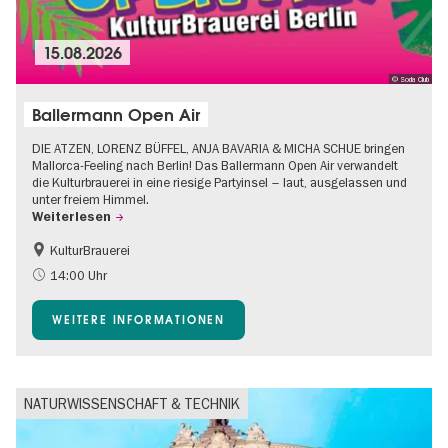
15.08.2026
© Soda Club
Ballermann Open Air
DIE ATZEN, LORENZ BÜFFEL, ANJA BAVARIA & MICHA SCHUE bringen
Mallorca-Feeling nach Berlin! Das Ballermann Open Air verwandelt
die Kulturbrauerei in eine riesige Partyinsel – laut, ausgelassen und
unter freiem Himmel.
Weiterlesen
KulturBrauerei
Barrierefrei
Going local Berlin
14:00 Uhr
Kultursommer
Open Air
WEITERE INFORMATIONEN
NATURWISSENSCHAFT & TECHNIK