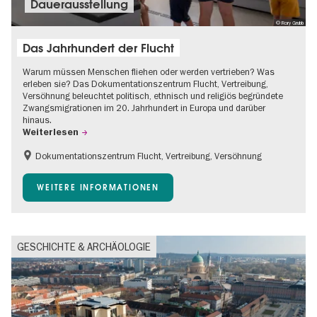
Dauer­aus­stel­lung
© Rory Grubb
Das Jahrhundert der Flucht
Warum müssen Menschen fliehen oder werden vertrieben? Was
erleben sie? Das Dokumentationszentrum Flucht, Vertreibung,
Versöhnung beleuchtet politisch, ethnisch und religiös begründete
Zwangsmigrationen im 20. Jahrhundert in Europa und darüber
hinaus.
Weiterlesen
Dokumentationszentrum Flucht, Vertreibung, Versöhnung
Barrierefrei
Gratis
Kinder
WEITERE INFORMATIONEN
Teenager
GESCHICHTE & ARCHÄOLOGIE