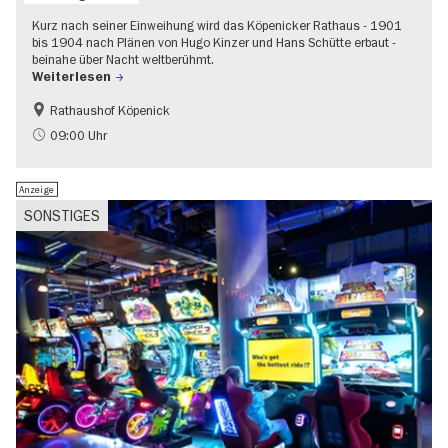
Kurz nach seiner Einweihung wird das Köpenicker Rathaus - 1901
bis 1904 nach Plänen von Hugo Kinzer und Hans Schütte erbaut -
beinahe über Nacht weltberühmt.
Weiterlesen
Rathaushof Köpenick
Geschichte
Going local Berlin
09:00 Uhr
Anzeige
SONSTIGES