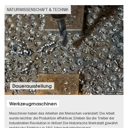
NATURWISSENSCHAFT & TECHNIK
Dauer­aus­stel­lung
© SDTB / C. Kirchner
Werkzeugmaschinen
Maschinen haben das Arbeiten der Menschen verändert: Die Arbeit
wurde leichter, die Produktion effektiver. Erleben Sie die Treiber der
Industriellen Revolution in Aktion! Die Historische Werkstatt gewährt
praktische Einblicke in 150 Jahre Industrialisierung.