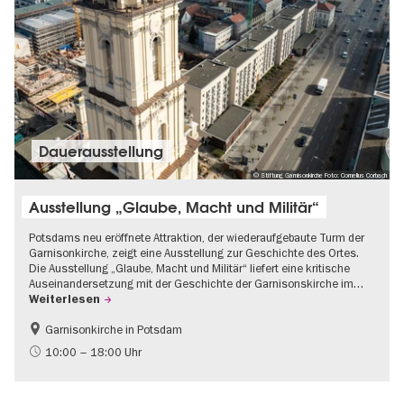
Dauer­aus­stel­lung
© Stiftung Garnisonkirche Foto: Cornelius Corbach
Ausstellung „Glaube, Macht und Militär“
Potsdams neu eröffnete Attraktion, der wiederaufgebaute Turm der
Garnisonkirche, zeigt eine Ausstellung zur Geschichte des Ortes.
Die Ausstellung „Glaube, Macht und Militär“ liefert eine kritische
Auseinandersetzung mit der Geschichte der Garnisonskirche im…
Weiterlesen
Garnisonkirche in Potsdam
Geschichte
Brandenburg
10:00 – 18:00 Uhr
Politik & Gesellschaft