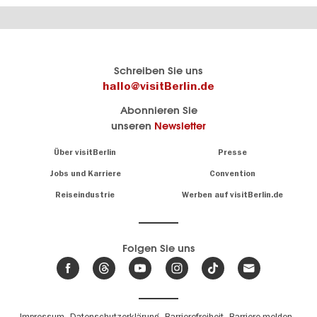
Berlins
visitBerlin-Blog
Schreiben Sie uns
offizielles
Hier
hallo@visitBerlin.de
Reiseportal
schreiben
Abonnieren Sie
visitBerlin.de
die
unseren
Newsletter
Berlin-
Wir kennen
Insider
Berlin und
Navigation:
Über visitBerlin
Presse
sind
About
persönlich
Jobs und Karriere
Convention
Insidertipps
für Sie da.
rund
Reiseindustrie
Werben auf visitBerlin.de
um
Wir bieten Ihnen
die
günstige
,
Hauptstadt
Reiseangebote
und
Hotels
Folgen Sie uns
.
Tickets
Berlin-
News,
Wir haben den
Events
Veranstaltungskalender
&
Berlins mit vielen Tipps.
Trends
Fußbereichsmenü
Impressum
Datenschutzerklärung
Barrierefreiheit
Barriere melden