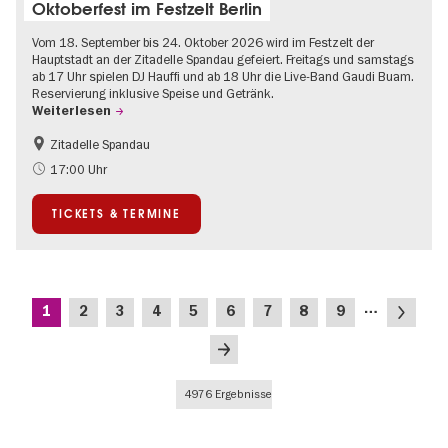
Oktoberfest im Festzelt Berlin
Vom 18. September bis 24. Oktober 2026 wird im Festzelt der
Hauptstadt an der Zitadelle Spandau gefeiert. Freitags und samstags
ab 17 Uhr spielen DJ Hauffi und ab 18 Uhr die Live-Band Gaudi Buam.
Reservierung inklusive Speise und Getränk.
Weiterlesen
Zitadelle Spandau
Food
Going local Berlin
17:00 Uhr
Spandau
TICKETS & TERMINE
Seitennummerierung
…
Aktuelle
Seite
Seite
Seite
Seite
Seite
Seite
Seite
Seite
Nächste
1
2
3
4
5
6
7
8
9
Seite
Seite
Letzte
Seite
4976 Ergebnisse