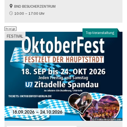
BND BESUCHERZENTRUM
Geschichte
Gratis
10:00 – 17:00 Uhr
Politik & Gesellschaft
Anzeige
Top-Veranstaltung
FESTIVAL
18.09.2026
–
24.10.2026
© © Wollenschlaeger Event GmbH