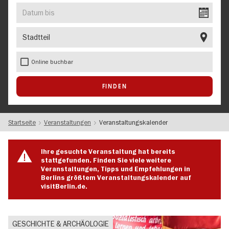
EVENT
Datum
bis
Stadtteil
Online buchbar
Startseite
Veranstaltungen
Veranstaltungskalender
Ihre gesuchte Veranstaltung hat bereits
stattgefunden. Finden Sie viele weitere
Veranstaltungen, Tipps und Empfehlungen in
Berlins größtem Veranstaltungskalender auf
visitBerlin.de.
GESCHICHTE & ARCHÄOLOGIE