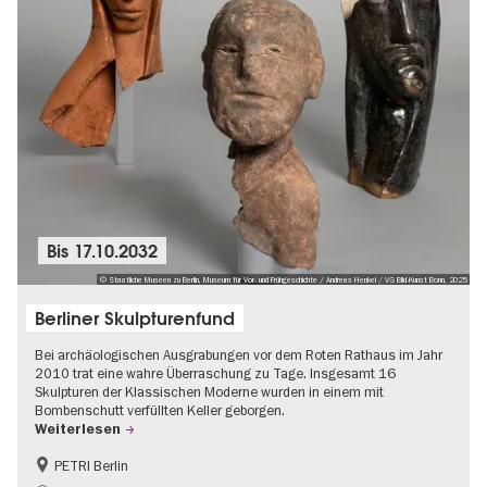
Bis
17.10.2032
© Staatliche Museen zu Berlin, Museum für Vor- und Frühgeschichte / Andreas Henkel / VG Bild-Kunst Bonn, 2025
Berliner Skulpturenfund
Bei archäologischen Ausgrabungen vor dem Roten Rathaus im Jahr
2010 trat eine wahre Überraschung zu Tage. Insgesamt 16
Skulpturen der Klassischen Moderne wurden in einem mit
Bombenschutt verfüllten Keller geborgen.
Weiterlesen
PETRI Berlin
NS-Geschichte