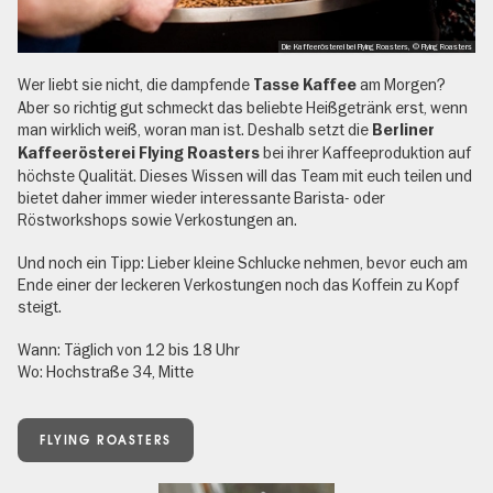
Die Kaffeerösterei bei Flying Roasters, © Flying Roasters
Wer liebt sie nicht, die dampfende
am Morgen?
Tasse Kaffee
Aber so richtig gut schmeckt das beliebte Heißgetränk erst, wenn
man wirklich weiß, woran man ist. Deshalb setzt die
Berliner
bei ihrer Kaffeeproduktion auf
Kaffeerösterei Flying Roasters
höchste Qualität. Dieses Wissen will das Team mit euch teilen und
bietet daher immer wieder interessante Barista- oder
Röstworkshops sowie Verkostungen an.
Und noch ein Tipp: Lieber kleine Schlucke nehmen, bevor euch am
Ende einer der leckeren Verkostungen noch das Koffein zu Kopf
steigt.
Wann: Täglich von 12 bis 18 Uhr
Wo: Hochstraße 34, Mitte
FLYING ROASTERS