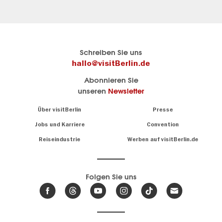
Berlins
Hier geht es zu visitBerlin
Schreiben Sie uns
offizielles
Berlins
hallo@visitBerlin.de
Reiseportal
offizielles
Abonnieren Sie
visitBerlin.de
Reiseportal
unseren
Newsletter
Wir kennen
Berlin und
Alle
Navigation:
Über visitBerlin
Presse
sind
About
Infos
persönlich
zu
Jobs und Karriere
Convention
für Sie da.
Sehenswürdigkeiten
Reiseindustrie
Werben auf visitBerlin.de
&
Wir bieten Ihnen
Museen
günstige
,
Reiseangebote
Die
und
Hotels
Folgen Sie uns
besten
.
Tickets
Veranstaltungen
Wir haben den
der
Veranstaltungskalender
Stadt
Berlins mit vielen Tipps.