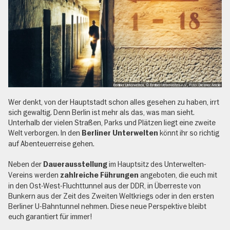
Berliner Unterwelten, © Berliner Unterwelten e.V., Foto: Dietmar Arnold
Wer denkt, von der Hauptstadt schon alles gesehen zu haben, irrt
sich gewaltig. Denn Berlin ist mehr als das, was man sieht.
Unterhalb der vielen Straßen, Parks und Plätzen liegt eine zweite
Welt verborgen. In den
könnt ihr so richtig
Berliner Unterwelten
auf Abenteuerreise gehen.
Neben der
im Hauptsitz des Unterwelten-
Dauerausstellung
Vereins werden
angeboten, die euch mit
zahlreiche Führungen
in den Ost-West-Fluchttunnel aus der DDR, in Überreste von
Bunkern aus der Zeit des Zweiten Weltkriegs oder in den ersten
Berliner U-Bahntunnel nehmen. Diese neue Perspektive bleibt
euch garantiert für immer!