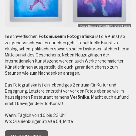
, © Juliana Huxtable and Project Native Informant, London
Im schwedischen
ist die Kunst so
Fotomuseum Fotografiska
zeitgenössisch, wie es nur eben geht. Topaktuelle Kunst zu
ökologischen, politischen sowie sozialen Diskursen stehen hier im
Mittelpunkt des Geschehens. Neben Neuzugängen der
internationalen Kunstszene werden auch Werke renommierter
Künstler:innen ausgestellt, die euch garantiert ebenso zum
Staunen wie zum Nachdenken anregen.
Das Fotografiska ist ein lebendiges Zentrum für Kultur und
Begegnung. Letztere entsteht vor vor den Fotos ebenso wie im
hauseigenen Restaurant namens
. Macht euch auf und
Verōnika
erlebt bewegende Foto-Kunst!
Wann: Täglich von 10 bis 23 Uhr
Wo: Oranienburger Straße 54, Mitte