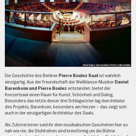
Pierre Boulez Saal von Innen, © Foto: Volker Kreidler
Die Geschichte des Berliner
ist wahrlich
Pierre Boulez Saal
einzigartig. Aus der Freundschaft der Weltklasse-Musiker
Daniel
entstanden, bietet der
Barenboim und Pierre Boulez
Konzertsaal einen Raum für Kunst, Schönheit und Dialog.
Besonders das letzte dieser drei Schlagwörter lag dem Initiator
des Projekts, Barenboim, besonders am Herzen – das zeigt sich
auch in der einzigartigen Architektur des Saals.
Als Zuhörer:innen seid ihr dem musikalischen Geschehen hier so
nah wie nie, die Stuhlreihen sind kreisförmig um die Bühne