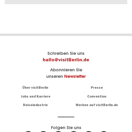
Ausstellungsleben.
WEITERLESEN
Berlins
visitBerlin-Blog
Schreiben Sie uns
offizielles
Hier
hallo@visitBerlin.de
Reiseportal
schreiben
Abonnieren Sie
visitBerlin.de
die
unseren
Newsletter
Berlin-
Wir kennen
Insider
Berlin und
Navigation:
Über visitBerlin
Presse
sind
About
persönlich
Jobs und Karriere
Convention
Insidertipps
für Sie da.
rund
Reiseindustrie
Werben auf visitBerlin.de
um
Wir bieten Ihnen
die
günstige
,
Hauptstadt
Reiseangebote
und
Hotels
Folgen Sie uns
.
Tickets
Berlin-