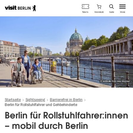
Berlins
Warenkorb
Tickets
Suche
Menü
offizielles
Direkt
Tourismusportal
zum
Inhalt
© visitBerlin, Foto: Jens Wegener
Startseite
Sightseeing
Barrierefrei in Berlin
Berlin für Rollstuhlfahrer und Gehbehinderte
Berlin für Rollstuhlfahrer:innen
– mobil durch Berlin