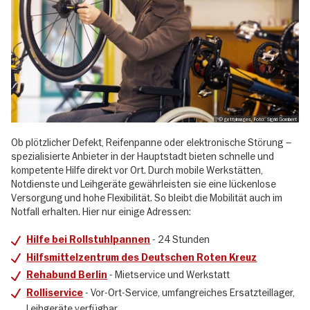
, © gettyimages, Foto: Sigrid Gombert
Ob plötzlicher Defekt, Reifenpanne oder elektronische Störung –
spezialisierte Anbieter in der Hauptstadt bieten schnelle und
kompetente Hilfe direkt vor Ort. Durch mobile Werkstätten,
Notdienste und Leihgeräte gewährleisten sie eine lückenlose
Versorgung und hohe Flexibilität. So bleibt die Mobilität auch im
Notfall erhalten. Hier nur einige Adressen:
- 24 Stunden
Hilfe bei Rollstuhlpannen
Hilfsmittelzentrum des Deutschen Roten Kreuz
- Mietservice und Werkstatt
Rehabund Berlin
- Vor-Ort-Service, umfangreiches Ersatzteillager,
Rolliservice
Leihgeräte verfügbar.