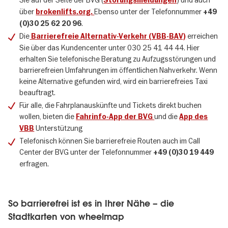
Sie auf der Seite der BVG (
) und auch
Störungsmeldungen
über
Ebenso unter der Telefonnummer
brokenlifts.org.
+49
.
(0)30 25 62 20 96
Die
erreichen
Barrierefreie Alternativ-Verkehr (VBB-BAV)
Sie über das Kundencenter unter 030 25 41 44 44. Hier
erhalten Sie telefonische Beratung zu Aufzugsstörungen und
barrierefreien Umfahrungen im öffentlichen Nahverkehr. Wenn
keine Alternative gefunden wird, wird ein barrierefreies Taxi
beauftragt.
Für alle, die Fahrplanauskünfte und Tickets direkt buchen
wollen, bieten die
und die
Fahrinfo-App der BVG
App des
Unterstützung
VBB
Telefonisch können Sie barrierefreie Routen auch im Call
Center der BVG unter der Telefonnummer
+49 (0)30 19 449
erfragen.
So barrierefrei ist es in Ihrer Nähe – die
Stadtkarten von wheelmap