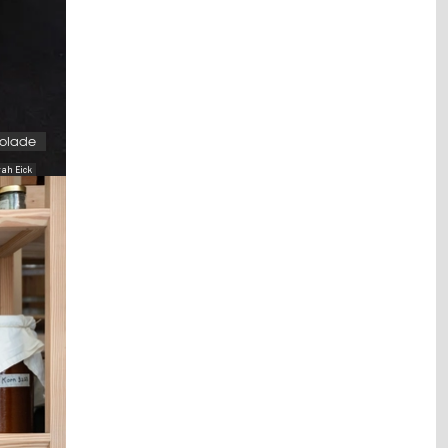
kolade
rah Eick