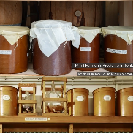
Mimi Ferments Produkte in Ton
© visitBerlin, Foto: Eveline Klink/ideenma