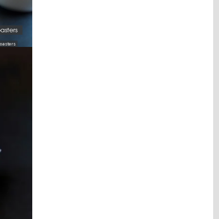
asters
Roasters