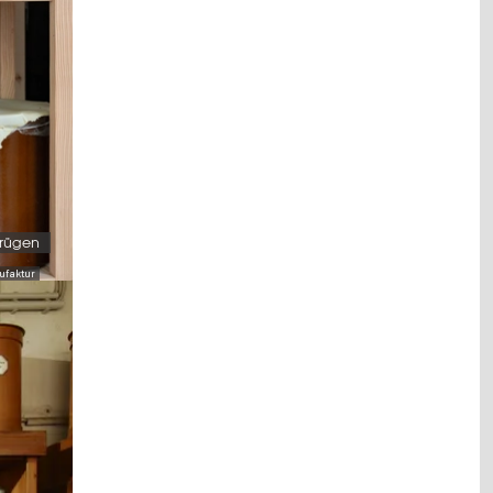
krügen
nufaktur