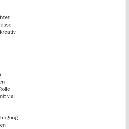
chtet
 Tasse
kreativ
m
nen
Rolle
it viel
chtigung
len