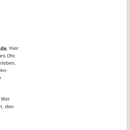
. Hier
ade
rs Ohr.
rleben,
oko-
n
. Wer
t, den