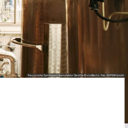
Preussische Spirituosen Manufaktur Destille © visitBerlin, Foto: MXPSM GmbH