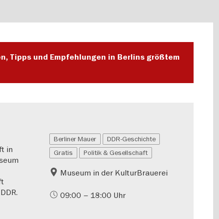
en, Tipps und Empfehlungen in Berlins größtem
Berliner Mauer
DDR-Geschichte
t in
Gratis
Politik & Gesellschaft
useum
Museum in der KulturBrauerei
ft
 DDR.
09:00 – 18:00 Uhr