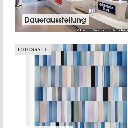
Dauer­aus­stel­lung
© Pressefoto Museum in der KulturBrauere
FOTOGRAFIE