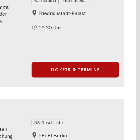
Barrierefrei
International
immt
Friedrichstadt-Palast
der
w-
19:30 Uhr
TICKETS & TERMINE
NS-Geschichte
ten
PETRI Berlin
schung