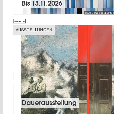
Bis
13.11.2026
© Andrés Galeano I Stiftu
Anzeige
AUSSTELLUNGEN
Dauer­aus­stel­lung
©