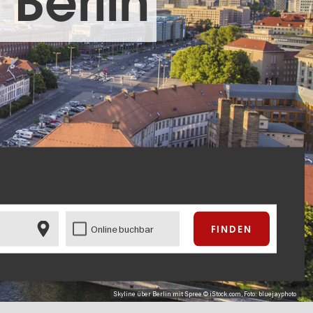
 Berlin
Online buchbar
Skyline über Berlin mit Spree © iStock.com, Foto: bluejayphoto