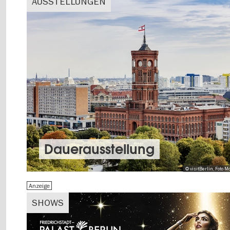
AUSSTELLUNGEN
Dauer­aus­stel­lung
© visitBerlin, Foto
Anzeige
SHOWS